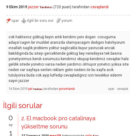
9 Ekim 2019
jazzer
(
720
puan)
tarafından
cevaplandı
Yardımcı
cok haklısınız göktuğ beyin artık kendımı yenı dogan cocuguma
adaya'cagım bır muddet aranızda olamıyacagım dedıgını hatırlıyorum
ınsallah saglık problemı yoktur saglıcakla buyur yavrucak ancak
bakıldıgında bu sıteyı gercektende goktug bey neredeyse tek basına
yonetıyormus kendı sorumuzu kendımız okuyup kendımız cevaplar hale
geldık sıtede yonetıcı varsa neden yardımcı olmuyor yonetıcı yoksa sıte
neden var sayfaya verılen reklam gelırı nedenı ıle bu sayfa acık
tutulyorsa buda cok ayıp lutfedıp cevapladıgnız ıcın tesekkur ederım
sayın jazzer
14 Ekim 2019
pol
tarafından
yorumlandı
Yardımcı
İlgili sorular
0
2. El macbook pro catalinaya
oy
yükseltme sorunu
1
27 Temmuz 2020
macOS
kategorisinde
mfe