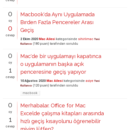
cevap
0
Macbook'da Aynı Uygulamada
oy
Bırden Fazla Pencereler Arası
0
Geçiş
cevap
2 Ekim 2020
Mac Ailesi
kategorisinde
sihirlimac
Yeni
(
180
puan)
tarafından
soruldu
Kullanıcı
0
Mac'de bir uygulamayı kapatınca
oy
o uygulamanın başka açık
1
penceresine geçiş yapıyor
cevap
10 Ağustos 2020
Mac Ailesi
kategorisinde
asiye
Yeni
(
120
puan)
tarafından
soruldu
Kullanıcı
macbook
0
Merhabalar. Office for Mac
oy
Excelde çalışma kitapları arasında
1
hızlı geçiş kısayolunu öğrenebilir
cevap
miyim lütfen?