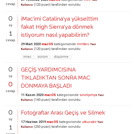
Yeni
cevap
(
120
puan)
tarafından
soruldu
Kullanıcı
0
iMac'imi Catalina'ya yükselttim
oy
fakat High Sierra'ya dönmek
1
istiyorum nasıl yapabilirim?
cevap
29 Mart 2020
macOS
kategorisinde
mmtkrc
Yeni
(
120
puan)
tarafından
soruldu
Kullanıcı
imac
sürüm
düşürme
0
GEÇİŞ YARDIMCISINA
oy
TIKLADIKTAN SONRA MAC
0
DONMAYA BAŞLADI
cevap
11 Kasım 2020
macOS
kategorisinde
sinirliyimya
Yeni
(
140
puan)
tarafından
soruldu
Kullanıcı
0
Fotoğraflar Arası Geçiş ve Silmek
oy
17 Haziran 2019
macOS
kategorisinde
utkucakir
Yeni
1
(
250
puan)
tarafından
soruldu
Kullanıcı