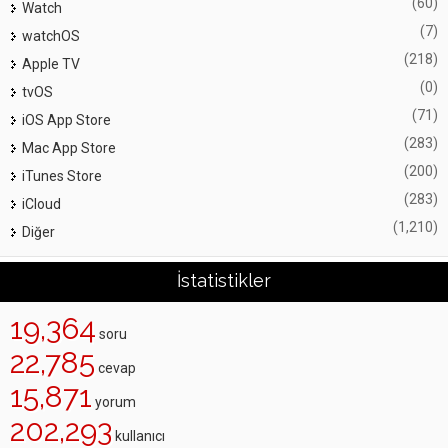
(60)
Watch
(7)
watchOS
(218)
Apple TV
(0)
tvOS
(71)
iOS App Store
(283)
Mac App Store
(200)
iTunes Store
(283)
iCloud
(1,210)
Diğer
İstatistikler
19,364
soru
22,785
cevap
15,871
yorum
202,293
kullanıcı