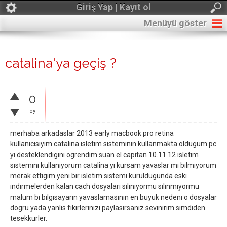
Giriş Yap | Kayıt ol
Menüyü göster
catalina'ya geçiş ?
0
oy
merhaba arkadaslar 2013 early macbook pro retina
kullanıcısıyım catalina ısletım sıstemının kullanmakta oldugum pc
yı desteklendıgını ogrendım suan el capitan 10.11.12 ısletım
sıstemını kullanıyorum catalina yı kursam yavaslar mı bılmıyorum
merak ettıgım yenı bır ısletım sıstemı kuruldugunda eskı
ındırmelerden kalan cach dosyaları sılınıyormu sılınmıyormu
malum bı bılgısayarın yavaslamasının en buyuk nedenı o dosyalar
dogru yada yanlıs fıkırlerınızı paylasırsanız sevınırım sımdıden
tesekkurler.