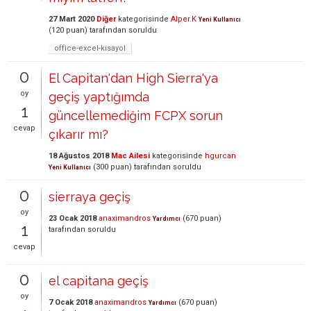
27 Mart 2020
Diğer
kategorisinde
Alper.K
Yeni Kullanıcı
(
120
puan)
tarafından
soruldu
office-excel-kısayol
0
El Capitan'dan High Sierra'ya
oy
geçiş yaptığımda
1
güncellemediğim FCPX sorun
cevap
çıkarır mı?
18 Ağustos 2018
Mac Ailesi
kategorisinde
hgurcan
(
300
puan)
tarafından
soruldu
Yeni Kullanıcı
0
sierraya geçiş
oy
23 Ocak 2018
anaximandros
(
670
puan)
Yardımcı
1
tarafından
soruldu
cevap
0
el capitana geçiş
oy
7 Ocak 2018
anaximandros
(
670
puan)
Yardımcı