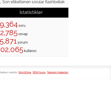
Son etiketlenen sorular flashbellek
İstatistikler
19,364
soru
22,785
cevap
5,871
yorum
202,065
kullanıcı
hakları saklıdır
SihirliElma
SDN Forum
Teknoloji Haberleri