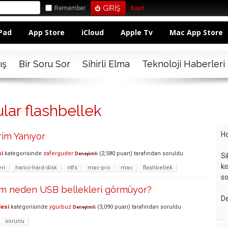
Remember
Kayıt
Pad
App Store
iCloud
Apple Tv
Mac App Store
ış
Bir Soru Sor
Sihirli Elma
Teknoloji Haberleri
lar flashbellek
Ho
im Yanıyor
si
kategorisinde
zaferguder
(
2,580
puan)
tarafından
soruldu
Deneyimli
Si
kı
ri
harici-hard-disk
ntfs
mac-pro
mac
flashbellek
so
im neden USB bellekleri görmüyor?
De
lesi
kategorisinde
ygurbuz
(
3,090
puan)
tarafından
soruldu
Deneyimli
sorunu