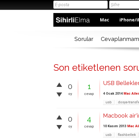
Mac
iPhone/i
Sorular
Cevaplanmam
Son etiketlenen soru
USB Bellekler
0
1
4 Ocak 2014
Mac Aile
oy
cevap
usb
dosya-transfe
Macbook air'
0
4
10 Kasım 2013
Mac Ai
oy
cevap
usb
flashbellek