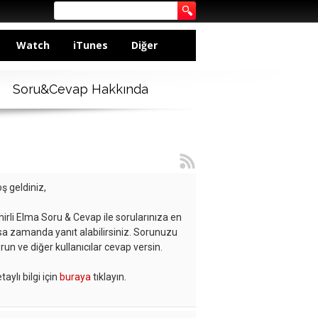
Watch
iTunes
Diğer
Soru&Cevap Hakkında
ş geldiniz,
hirli Elma Soru & Cevap ile sorularınıza en
sa zamanda yanıt alabilirsiniz. Sorunuzu
run ve diğer kullanıcılar cevap versin.
taylı bilgi için
buraya
tıklayın.