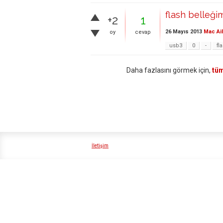
flash belleği
+2
1
26 Mayıs 2013
Mac Ai
oy
cevap
usb3
0
-
fl
Daha fazlasını görmek için,
tüm
İletişim