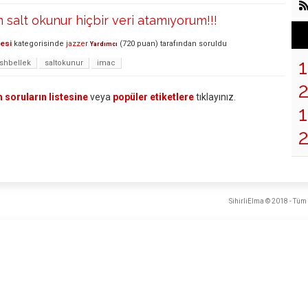
m salt okunur hiçbir veri atamıyorum!!!
lesi
kategorisinde
jazzer
(
720
puan)
tarafından
soruldu
Yardımcı
ashbellek
saltokunur
imac
 soruların listesine
veya
popüler etiketlere
tıklayınız.
1
SihirliElma © 2018 - Tüm 