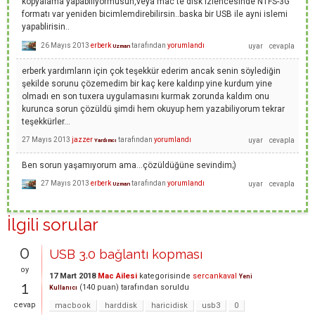
kopyalama yapabiliyormusun,veya mac te disk izlencesinde NTFS-3G
formatı var yeniden bicimlemdirebilirsin..baska bir USB ile ayni islemi
yapablirisin..
26 Mayıs 2013
erberk
tarafından
yorumlandı
Uzman
erberk yardımların için çok teşekkür ederim ancak senin söylediğin
şekilde sorunu çözemedim bir kaç kere kaldırıp yine kurdum yine
olmadı en son tuxera uygulamasını kurmak zorunda kaldım onu
kurunca sorun çözüldü şimdi hem okuyup hem yazabiliyorum tekrar
teşekkürler...
27 Mayıs 2013
jazzer
tarafından
yorumlandı
Yardımcı
Ben sorun yaşamıyorum ama...çözüldüğüne sevindim;)
27 Mayıs 2013
erberk
tarafından
yorumlandı
Uzman
İlgili sorular
0
USB 3.0 bağlantı kopması
oy
17 Mart 2018
Mac Ailesi
kategorisinde
sercankaval
Yeni
1
(
140
puan)
tarafından
soruldu
Kullanıcı
cevap
macbook
harddisk
haricidisk
usb3
0