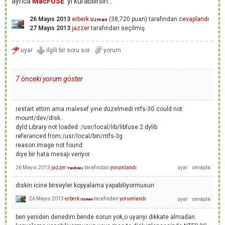
ayrıca
MacFUSE
yi kurabilirsin...
26 Mayıs 2013
erberk
(
38,720
puan)
tarafından
cevaplandı
Uzman
27 Mayıs 2013
jazzer
tarafından
seçilmiş
7 önceki yorum göster
restart ettim ama malesef yine düzelmedi ntfs-3G could not
mount/dev/disk...
dyld:Library not loaded :/usr/local/lib/libfuse.2.dylib
referanced from:/usr/local/bin/ntfs-3g
reason:image not found
diye bir hata mesajı veriyor
26 Mayıs 2013
jazzer
tarafından
yorumlandı
Yardımcı
diskin icine birseyler kopyalama yapabiliyormusun
26 Mayıs 2013
erberk
tarafından
yorumlandı
Uzman
ben yeniden denedim.bende sorun yok,o uyarıyı dikkate almadan