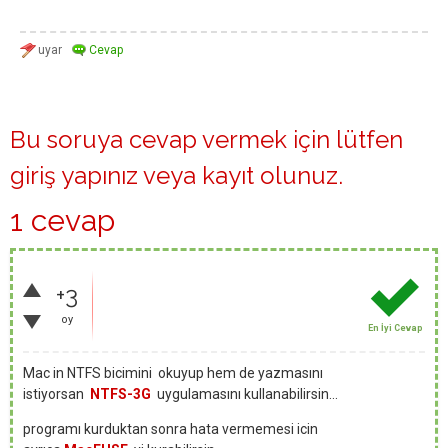
Bu soruya cevap vermek için lütfen
giriş yapınız
veya
kayıt olunuz
.
1 cevap
+3
oy
En İyi Cevap
Mac in NTFS bicimini okuyup hem de yazmasını
istiyorsan
NTFS-3G
uygulamasını kullanabilirsin...
programı kurduktan sonra hata vermemesi icin