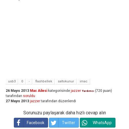
usb3
0
-
flashbellek
saltokunur
imac
26 Mayıs 2013
Mac Ailesi
kategorisinde
jazzer
(
720
puan)
Yardımcı
tarafından
soruldu
27 Mayıs 2013
jazzer
tarafından
düzenlendi
Sorunuzu paylaşarak daha hızlı cevap alın
Facebook
Twitter
WhatsApp