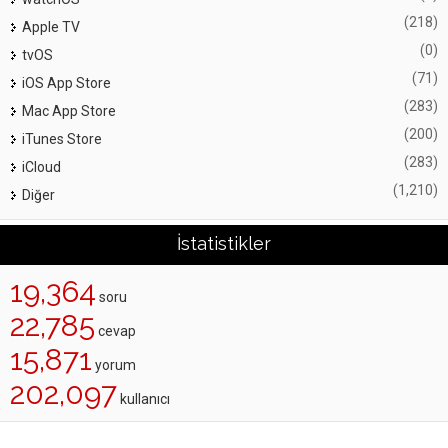
(218)
Apple TV
(0)
tvOS
(71)
iOS App Store
(283)
Mac App Store
(200)
iTunes Store
(283)
iCloud
(1,210)
Diğer
İstatistikler
19,364
soru
22,785
cevap
15,871
yorum
202,097
kullanıcı