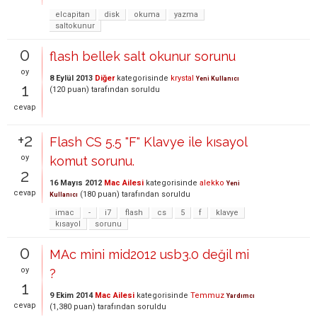
elcapitan
disk
okuma
yazma
saltokunur
0
flash bellek salt okunur sorunu
oy
8 Eylül 2013
Diğer
kategorisinde
krystal
Yeni Kullanıcı
1
(
120
puan)
tarafından
soruldu
cevap
+2
Flash CS 5.5 "F" Klavye ile kısayol
oy
komut sorunu.
2
16 Mayıs 2012
Mac Ailesi
kategorisinde
alekko
Yeni
cevap
(
180
puan)
tarafından
soruldu
Kullanıcı
imac
-
i7
flash
cs
5
f
klavye
kısayol
sorunu
0
MAc mini mid2012 usb3.0 değil mi
oy
?
1
9 Ekim 2014
Mac Ailesi
kategorisinde
Temmuz
Yardımcı
cevap
(
1,380
puan)
tarafından
soruldu