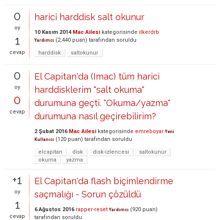
0
harici harddisk salt okunur
oy
10 Kasım 2014
Mac Ailesi
kategorisinde
ilkerdrb
1
(
2,440
puan)
tarafından
soruldu
Yardımcı
cevap
harddisk
saltokunur
0
El Capitan'da (Imac) tüm harici
oy
harddisklerim "salt okuma"
0
durumuna geçti. "Okuma/yazma"
cevap
durumuna nasıl geçirebilirim?
2 Şubat 2016
Mac Ailesi
kategorisinde
emreboyar
Yeni
(
120
puan)
tarafından
soruldu
Kullanıcı
elcapitan
disk
disk-izlencesi
saltokunur
okuma
yazma
+1
El Capitan'da flash biçimlendirme
oy
saçmalığı - Sorun çözüldü
1
6 Ağustos 2016
rapper-reset
(
920
puan)
Yardımcı
cevap
tarafından
soruldu