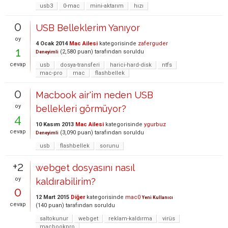
usb3
0-mac
mini-aktarım
hızı
0
USB Belleklerim Yanıyor
oy
4 Ocak 2014
Mac Ailesi
kategorisinde
zaferguder
1
(
2,580
puan)
tarafından
soruldu
Deneyimli
cevap
usb
dosya-transferi
harici-hard-disk
ntfs
mac-pro
mac
flashbellek
0
Macbook air'im neden USB
oy
bellekleri görmüyor?
4
10 Kasım 2013
Mac Ailesi
kategorisinde
ygurbuz
cevap
(
3,090
puan)
tarafından
soruldu
Deneyimli
usb
flashbellek
sorunu
+2
webget dosyasını nasıl
oy
kaldırabilirim?
0
12 Mart 2015
Diğer
kategorisinde
mac0
Yeni Kullanıcı
cevap
(
140
puan)
tarafından
soruldu
saltokunur
webget
reklam-kaldırma
virüs
macbookpro