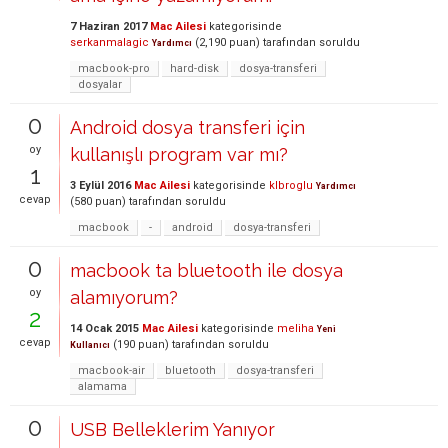
7 Haziran 2017
Mac Ailesi
kategorisinde
serkanmalagic
(
2,190
puan)
tarafından
soruldu
Yardımcı
macbook-pro
hard-disk
dosya-transferi
dosyalar
0
Android dosya transferi için
oy
kullanışlı program var mı?
1
3 Eylül 2016
Mac Ailesi
kategorisinde
klbroglu
Yardımcı
cevap
(
580
puan)
tarafından
soruldu
macbook
-
android
dosya-transferi
0
macbook ta bluetooth ile dosya
oy
alamıyorum?
2
14 Ocak 2015
Mac Ailesi
kategorisinde
meliha
Yeni
cevap
(
190
puan)
tarafından
soruldu
Kullanıcı
macbook-air
bluetooth
dosya-transferi
alamama
0
USB Belleklerim Yanıyor