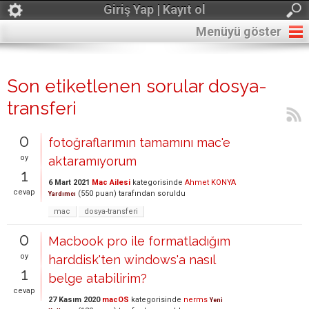
Giriş Yap | Kayıt ol
Menüyü göster
Son etiketlenen sorular dosya-
transferi
0
fotoğraflarımın tamamını mac'e
oy
aktaramıyorum
1
6 Mart 2021
Mac Ailesi
kategorisinde
Ahmet KONYA
cevap
(
550
puan)
tarafından
soruldu
Yardımcı
mac
dosya-transferi
0
Macbook pro ile formatladığım
oy
harddisk'ten windows'a nasıl
1
belge atabilirim?
cevap
27 Kasım 2020
macOS
kategorisinde
nerms
Yeni