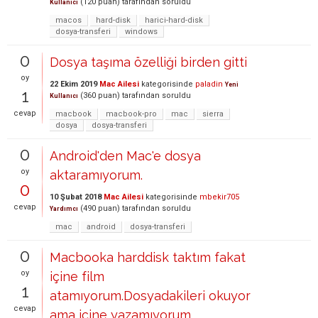
(
120
puan)
tarafından
soruldu
Kullanıcı
macos
hard-disk
harici-hard-disk
dosya-transferi
windows
0
Dosya taşıma özelliği birden gitti
oy
22 Ekim 2019
Mac Ailesi
kategorisinde
paladin
Yeni
1
(
360
puan)
tarafından
soruldu
Kullanıcı
cevap
macbook
macbook-pro
mac
sierra
dosya
dosya-transferi
0
Android'den Mac'e dosya
oy
aktaramıyorum.
0
10 Şubat 2018
Mac Ailesi
kategorisinde
mbekir705
cevap
(
490
puan)
tarafından
soruldu
Yardımcı
mac
android
dosya-transferi
0
Macbooka harddisk taktım fakat
oy
içine film
1
atamıyorum.Dosyadakileri okuyor
cevap
ama içine yazamıyorum.