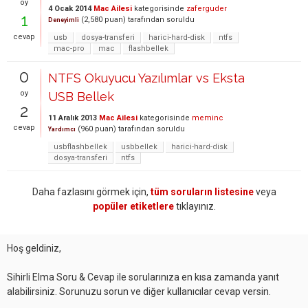
oy
4 Ocak 2014
Mac Ailesi
kategorisinde
zaferguder
1
(
2,580
puan)
tarafından
soruldu
Deneyimli
cevap
usb
dosya-transferi
harici-hard-disk
ntfs
mac-pro
mac
flashbellek
0
NTFS Okuyucu Yazılımlar vs Eksta
oy
USB Bellek
2
11 Aralık 2013
Mac Ailesi
kategorisinde
meminc
cevap
(
960
puan)
tarafından
soruldu
Yardımcı
usbflashbellek
usbbellek
harici-hard-disk
dosya-transferi
ntfs
Daha fazlasını görmek için,
tüm soruların listesine
veya
popüler etiketlere
tıklayınız.
Hoş geldiniz,
Sihirli Elma Soru & Cevap ile sorularınıza en kısa zamanda yanıt
alabilirsiniz. Sorunuzu sorun ve diğer kullanıcılar cevap versin.