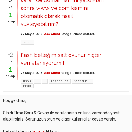
safari de domain ismini yazdıktan
oy
sonra www ve com kısmını
1
otomatik olarak nasıl
cevap
yükleyebilirim?
27 Mayıs 2013
Mac Ailesi
kategorisinde
soruldu
safari
+2
flash belleğim salt okunur hiçbir
oy
veri atamıyorum!!!
1
26 Mayıs 2013
Mac Ailesi
kategorisinde
soruldu
cevap
usb3
0
-
flashbellek
saltokunur
imac
Hoş geldiniz,
Sihirli Elma Soru & Cevap ile sorularınıza en kısa zamanda yanıt
alabilirsiniz. Sorunuzu sorun ve diğer kullanıcılar cevap versin.
Detaylı bilgi için
buraya
tıklayın.