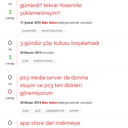
oy
gümledi? tekrar Yosemite
1
yüklemelimiyim?
cevap
11 Şubat 2015
Mac Ailesi
kategorisinde
soruldu
yosemite
timemachine
0
3 gündür çöp kutusu boşalamadı
oy
20 Kasım 2014
soruldu
1
çöp
kutusu-imac-
cevap
0
ps3 media server da donma
oy
oluyor ve ps3 ten diskleri
0
göremiyorum
cevap
20 Nisan 2014
Mac Ailesi
kategorisinde
soruldu
mac
ps3
playstation3
server
0
app store dan indirmeye