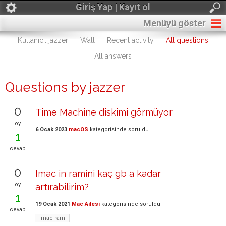
Giriş Yap | Kayıt ol
Menüyü göster
Kullanıcı: jazzer
Wall
Recent activity
All questions
All answers
Questions by jazzer
0
Time Machine diskimi görmüyor
oy
6 Ocak 2023
macOS
kategorisinde
soruldu
1
cevap
0
Imac in ramini kaç gb a kadar
oy
artırabilirim?
1
19 Ocak 2021
Mac Ailesi
kategorisinde
soruldu
cevap
imac-ram