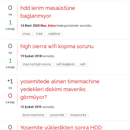
0
hdd lerim masaüstüne
oy
bağlanmıyor
1
14 Mart 2020
Mac Ailesi
kategorisinde
soruldu
cevap
imac
hdd
catalina
0
high sierra wifi kopma sorunu
oy
19 Şubat 2018
soruldu
1
macos-high-sierra
wifi-bağlantı
wifi
cevap
+1
yosemitede alınan timemachine
oy
yedekleri diskimi maveriks
0
görmüyor?
cevap
12 Şubat 2015
soruldu
time-machine
yosemite
mavericks
0
Yosemite yükledikten sonra HDD