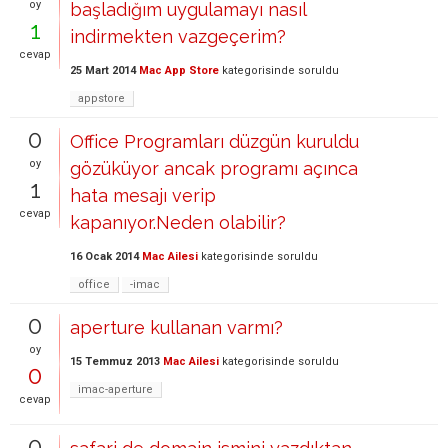
oy
başladığım uygulamayı nasıl
1
indirmekten vazgeçerim?
cevap
25 Mart 2014
Mac App Store
kategorisinde
soruldu
appstore
0
Office Programları düzgün kuruldu
oy
gözüküyor ancak programı açınca
1
hata mesajı verip
cevap
kapanıyor.Neden olabilir?
16 Ocak 2014
Mac Ailesi
kategorisinde
soruldu
office
-imac
0
aperture kullanan varmı?
oy
15 Temmuz 2013
Mac Ailesi
kategorisinde
soruldu
0
imac-aperture
cevap
0