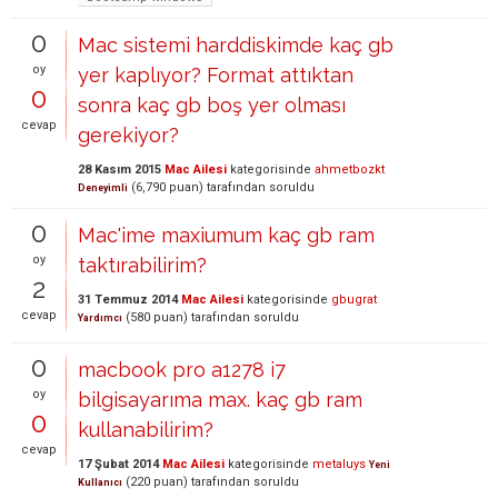
0
Mac sistemi harddiskimde kaç gb
oy
yer kaplıyor? Format attıktan
0
sonra kaç gb boş yer olması
cevap
gerekiyor?
28 Kasım 2015
Mac Ailesi
kategorisinde
ahmetbozkt
(
6,790
puan)
tarafından
soruldu
Deneyimli
0
Mac'ime maxiumum kaç gb ram
oy
taktırabilirim?
2
31 Temmuz 2014
Mac Ailesi
kategorisinde
gbugrat
cevap
(
580
puan)
tarafından
soruldu
Yardımcı
0
macbook pro a1278 i7
oy
bilgisayarıma max. kaç gb ram
0
kullanabilirim?
cevap
17 Şubat 2014
Mac Ailesi
kategorisinde
metaluys
Yeni
(
220
puan)
tarafından
soruldu
Kullanıcı