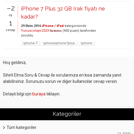
–2
iPhone 7 Plus 32 GB Irak fiyatı ne
oy
kadar?
1
29 Ekim 2016
iPhone / iPad
kategorisinde
cevap
Yunuscelayir2323
(
450
puan)
tarafından
Yardımcı
soruldu
iphone-7
iphoneiphone7plus
iphone
Hoş geldiniz,
Sihirli Elma Soru & Cevap ile sorularınıza en kısa zamanda yanıt
alabilirsiniz. Sorunuzu sorun ve diğer kullanıcılar cevap versin.
Detaylı bilgi için
buraya
tıklayın.
Kategoriler
Tüm kategoriler