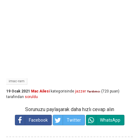
imac-ram
19 Ocak 2021
Mac Ailesi
kategorisinde
jazzer
(
720
puan)
Yardımcı
tarafından
soruldu
Sorunuzu paylaşarak daha hızlı cevap alın
Facebook
Twitter
WhatsApp