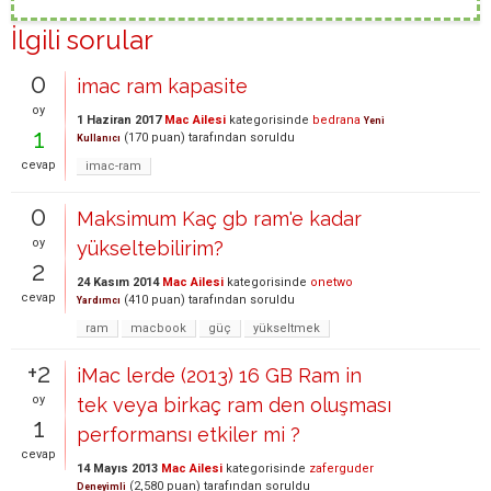
İlgili sorular
0
imac ram kapasite
oy
1 Haziran 2017
Mac Ailesi
kategorisinde
bedrana
Yeni
1
(
170
puan)
tarafından
soruldu
Kullanıcı
cevap
imac-ram
0
Maksimum Kaç gb ram'e kadar
oy
yükseltebilirim?
2
24 Kasım 2014
Mac Ailesi
kategorisinde
onetwo
cevap
(
410
puan)
tarafından
soruldu
Yardımcı
ram
macbook
güç
yükseltmek
+2
iMac lerde (2013) 16 GB Ram in
oy
tek veya birkaç ram den oluşması
1
performansı etkiler mi ?
cevap
14 Mayıs 2013
Mac Ailesi
kategorisinde
zaferguder
(
2,580
puan)
tarafından
soruldu
Deneyimli