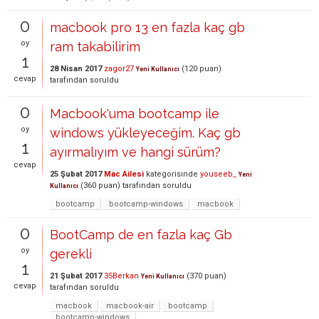
0
macbook pro 13 en fazla kaç gb
oy
ram takabilirim
1
28 Nisan 2017
zagor27
(
120
puan)
Yeni Kullanıcı
cevap
tarafından
soruldu
0
Macbook'uma bootcamp ile
oy
windows yükleyeceğim. Kaç gb
1
ayırmalıyım ve hangi sürüm?
cevap
25 Şubat 2017
Mac Ailesi
kategorisinde
youseeb_
Yeni
(
360
puan)
tarafından
soruldu
Kullanıcı
bootcamp
bootcamp-windows
macbook
0
BootCamp de en fazla kaç Gb
oy
gerekli
1
21 Şubat 2017
35Berkan
(
370
puan)
Yeni Kullanıcı
cevap
tarafından
soruldu
macbook
macbook-air
bootcamp
bootcamp-windows