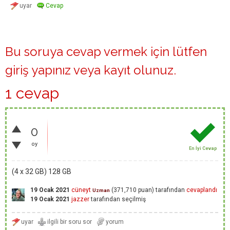
Bu soruya cevap vermek için lütfen
giriş yapınız
veya
kayıt olunuz
.
1 cevap
0
oy
En İyi Cevap
(4 x 32 GB) 128 GB
19 Ocak 2021
cüneyt
(
371,710
puan)
tarafından
cevaplandı
Uzman
19 Ocak 2021
jazzer
tarafından
seçilmiş