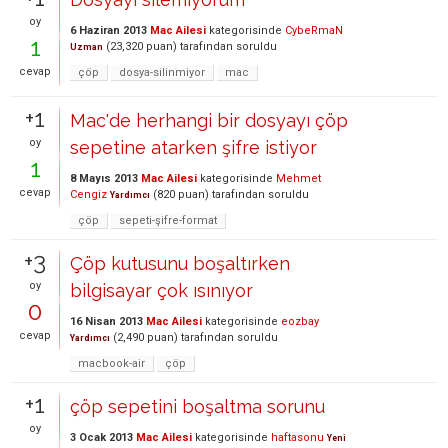
oy
6 Haziran 2013
Mac Ailesi
kategorisinde
CybeRmaN
1
(
23,320
puan)
tarafından
soruldu
Uzman
cevap
çöp
dosya-silinmiyor
mac
+1
Mac'de herhangi bir dosyayı çöp
oy
sepetine atarken şifre istiyor
1
8 Mayıs 2013
Mac Ailesi
kategorisinde
Mehmet
cevap
Cengiz
(
820
puan)
tarafından
soruldu
Yardımcı
çöp
sepeti-şifre-format
+3
Çöp kutusunu boşaltırken
oy
bilgisayar çok ısınıyor
0
16 Nisan 2013
Mac Ailesi
kategorisinde
eozbay
cevap
(
2,490
puan)
tarafından
soruldu
Yardımcı
macbook-air
çöp
+1
çöp sepetini boşaltma sorunu
oy
3 Ocak 2013
Mac Ailesi
kategorisinde
haftasonu
Yeni