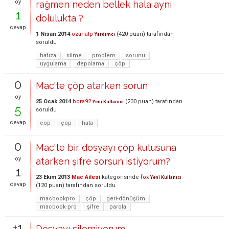
oy
rağmen neden bellek hala aynı
1
dolulukta ?
cevap
1 Nisan 2014
ozanalp
(
420
puan)
tarafından
Yardımcı
soruldu
hafıza
silme
problem
sorunu
uygulama
depolama
çöp
0
Mac'te çöp atarken sorun
oy
25 Ocak 2014
bora92
(
230
puan)
tarafından
Yeni Kullanıcı
5
soruldu
cevap
cop
çöp
hata
0
Mac'te bir dosyayı çöp kutusuna
oy
atarken şifre sorsun istiyorum?
1
23 Ekim 2013
Mac Ailesi
kategorisinde
fox
Yeni Kullanıcı
cevap
(
120
puan)
tarafından
soruldu
macbookpro
çöp
geri-dönüşüm
macbook-pro
şifre
parola
+1
Dosyayı silemiyorum