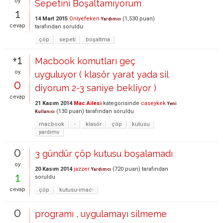
oy
Sepetini Boşaltamıyorum
1
14 Mart 2015
Onlyefeken
(
1,530
puan)
Yardımcı
cevap
tarafından
soruldu
çöp
sepeti
boşaltma
+1
Macbook komutları geç
oy
uyguluyor ( klasör yarat yada sil
0
diyorum 2-3 saniye bekliyor )
cevap
21 Kasım 2014
Mac Ailesi
kategorisinde
caseykek
Yeni
(
130
puan)
tarafından
soruldu
Kullanıcı
macbook
-
klasör
çöp
kutusu
yardımv
0
3 gündür çöp kutusu boşalamadı
oy
20 Kasım 2014
jazzer
(
720
puan)
tarafından
Yardımcı
1
soruldu
cevap
çöp
kutusu-imac-
0
programı , uygulamayı silmeme