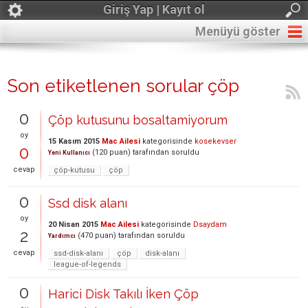
Giriş Yap | Kayıt ol
Menüyü göster
Son etiketlenen sorular çöp
0
Çöp kutusunu bosaltamiyorum
oy
15 Kasım 2015
Mac Ailesi
kategorisinde
kosekevser
0
(
120
puan)
tarafından
soruldu
Yeni Kullanıcı
cevap
çöp-kutusu
çöp
0
Ssd disk alanı
oy
20 Nisan 2015
Mac Ailesi
kategorisinde
Dsaydam
2
(
470
puan)
tarafından
soruldu
Yardımcı
cevap
ssd-disk-alanı
çöp
disk-alanı
league-of-legends
0
Harici Disk Takılı İken Çöp