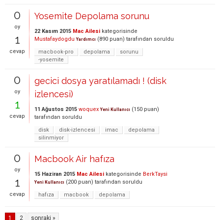
0
Yosemite Depolama sorunu
oy
22 Kasım 2015
Mac Ailesi
kategorisinde
1
Mustafaydogdu
(
890
puan)
tarafından
soruldu
Yardımcı
cevap
macbook-pro
depolama
sorunu
-yosemite
0
gecici dosya yaratılamadı ! (disk
oy
izlencesi)
1
11 Ağustos 2015
woquex
(
150
puan)
Yeni Kullanıcı
cevap
tarafından
soruldu
disk
disk-izlencesi
imac
depolama
silinmiyor
0
Macbook Air hafıza
oy
15 Haziran 2015
Mac Ailesi
kategorisinde
BerkTaysi
1
(
200
puan)
tarafından
soruldu
Yeni Kullanıcı
cevap
hafıza
macbook
depolama
1
2
sonraki »