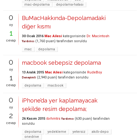
mac-depolama
depolama-hatası
0
BuMacHakkında-Depolamadaki
oy
diğer kısmı
1
30 Ocak 2016
Mac Ailesi
kategorisinde
Dr. Macintosh
cevap
(
1,760
puan)
tarafından
soruldu
Yardımcı
mac
depolama
0
macbook sebepsiz depolama
oy
13 Aralık 2015
Mac Ailesi
kategorisinde
RudeBoy
1
(
2,940
puan)
tarafından
soruldu
Deneyimli
cevap
depolama
macbook
0
iPhone’da yer kaplamayacak
oy
şekilde resim depolama;
2
26 Kasım 2015
ibrhmtrs
(
630
puan)
tarafından
Yardımcı
cevap
soruldu
depolama
yedekleme
yetersiz
akıllı-depo
onedrive