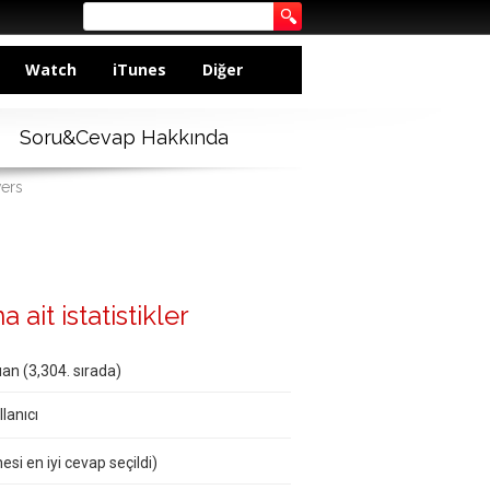
Watch
iTunes
Diğer
Soru&Cevap Hakkında
wers
ait istatistikler
an (
3,304
. sırada)
lanıcı
esi en iyi cevap seçildi)