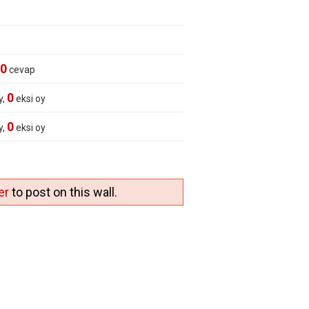
0
cevap
0
y,
eksi oy
0
y,
eksi oy
er
to post on this wall.