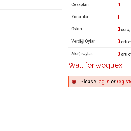
0
Cevapları:
1
Yorumları:
0
Oyları:
soru,
0
Verdiği Oylar:
artı o
0
Aldığı Oylar:
artı o
Wall for woquex
Please
log in
or
regist