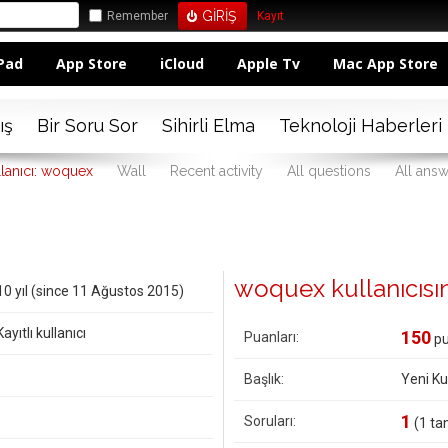
Remember
Kayıt
Pad
App Store
iCloud
Apple Tv
Mac App Store
ış
Bir Soru Sor
Sihirli Elma
Teknoloji Haberleri
lanıcı: woquex
Wall
Recent activity
All questions
All ans
woquex kullanıcısına 
10 yıl (since 11 Ağustos 2015)
Kayıtlı kullanıcı
150
Puanları:
pu
Başlık:
Yeni Kul
1
Soruları:
(
1
tan