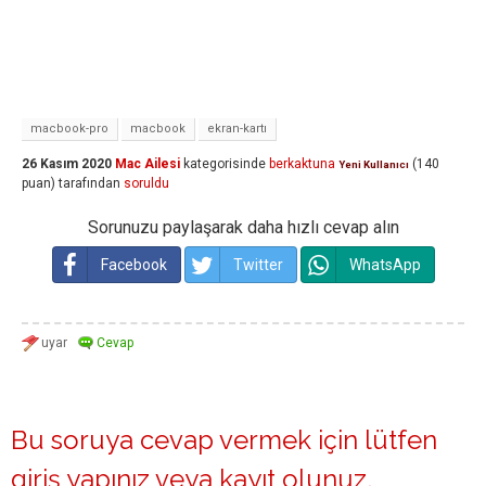
macbook-pro
macbook
ekran-kartı
26 Kasım 2020
Mac Ailesi
kategorisinde
berkaktuna
(
140
Yeni Kullanıcı
puan)
tarafından
soruldu
Sorunuzu paylaşarak daha hızlı cevap alın
Facebook
Twitter
WhatsApp
Bu soruya cevap vermek için lütfen
giriş yapınız
veya
kayıt olunuz
.