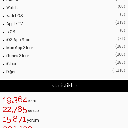
(60)
Watch
(7)
watchOS
(218)
Apple TV
(0)
tvOS
(71)
iOS App Store
(283)
Mac App Store
(200)
iTunes Store
(283)
iCloud
(1,210)
Diğer
İstatistikler
19,364
soru
22,785
cevap
15,871
yorum