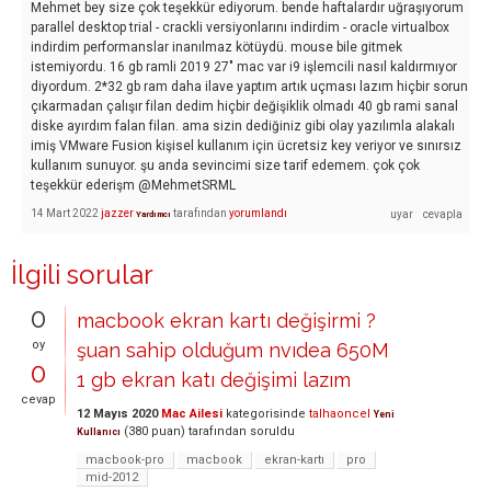
Mehmet bey size çok teşekkür ediyorum. bende haftalardır uğraşıyorum
parallel desktop trial - crackli versiyonlarını indirdim - oracle virtualbox
indirdim performanslar inanılmaz kötüydü. mouse bile gitmek
istemiyordu. 16 gb ramli 2019 27" mac var i9 işlemcili nasıl kaldırmıyor
diyordum. 2*32 gb ram daha ilave yaptım artık uçması lazım hiçbir sorun
çıkarmadan çalışır filan dedim hiçbir değişiklik olmadı 40 gb rami sanal
diske ayırdım falan filan. ama sizin dediğiniz gibi olay yazılımla alakalı
imiş VMware Fusion kişisel kullanım için ücretsiz key veriyor ve sınırsız
kullanım sunuyor. şu anda sevincimi size tarif edemem. çok çok
teşekkür ederişm @MehmetSRML
14 Mart 2022
jazzer
tarafından
yorumlandı
Yardımcı
İlgili sorular
0
macbook ekran kartı değişirmi ?
oy
şuan sahip olduğum nvıdea 650M
0
1 gb ekran katı değişimi lazım
cevap
12 Mayıs 2020
Mac Ailesi
kategorisinde
talhaoncel
Yeni
(
380
puan)
tarafından
soruldu
Kullanıcı
macbook-pro
macbook
ekran-kartı
pro
mid-2012