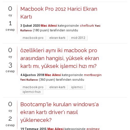
0
Macbook Pro 2012 Harici Ekran
oy
Kartı
1
3 Şubat 2020
Mac Ailesi
kategorisinde
chefburk
Yeni
cevap
(
180
puan)
tarafından
soruldu
Kullanıcı
macbook-pro
ekran-kartı
mid-2012
0
özellikleri aynı iki macbook pro
oy
arasından hangisi, yüksek ekran
3
kartı mı, yüksek işlemci hızı mı?
cevap
4 Ağustos 2018
Mac Ailesi
kategorisinde
mertbazgin
(
360
puan)
tarafından
soruldu
Yeni Kullanıcı
macbook-pro
ekran-kartı
işlemci
işlemci-hızı
0
Bootcamp'le kurulan windows'a
oy
ekran kartı driver'ı nasıl
2
yüklenecek?
cevap
19 Temmuz 2015
Mac Ailesi
kategorisinde
erolmez