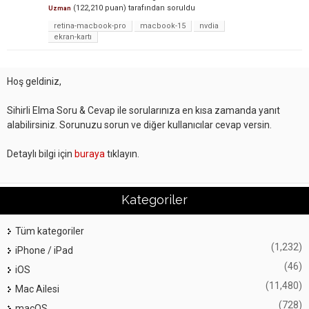
(
122,210
puan)
tarafından
soruldu
Uzman
retina-macbook-pro
macbook-15
nvdia
ekran-kartı
Hoş geldiniz,
Sihirli Elma Soru & Cevap ile sorularınıza en kısa zamanda yanıt
alabilirsiniz. Sorunuzu sorun ve diğer kullanıcılar cevap versin.
Detaylı bilgi için
buraya
tıklayın.
Kategoriler
Tüm kategoriler
(1,232)
iPhone / iPad
(46)
iOS
(11,480)
Mac Ailesi
(728)
macOS