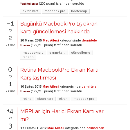
(
200
puan)
tarafından
soruldu
Yeni Kullanıcı
ekran-kartı
macbook-pro
bootcamp
–1
Bugünkü MacbookPro 15 ekran
oy
kartı güncellemesi hakkında
2
20 Mayıs 2015
Mac Ailesi
kategorisinde
demirtele
cevap
(
122,210
puan)
tarafından
soruldu
Uzman
macbook-pro
ekran-kartı
güncelleme
radeon
0
Retina MacbookPro Ekran Kartı
oy
Karşılaştırması
1
10 Şubat 2015
Mac Ailesi
kategorisinde
demirtele
cevap
(
122,210
puan)
tarafından
soruldu
Uzman
retina
ekran-kartı
ekran
macbook-pro
+4
MBPLar için Harici Ekran Kartı var
oy
mı?
3
17 Temmuz 2012
Mac Ailesi
kategorisinde
halimercan