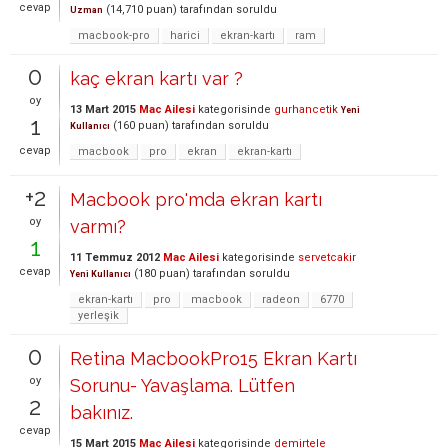
cevap
(
14,710
puan)
tarafından
soruldu
Uzman
macbook-pro
harici
ekran-kartı
ram
0
kaç ekran kartı var ?
oy
13 Mart 2015
Mac Ailesi
kategorisinde
gurhancetik
Yeni
1
(
160
puan)
tarafından
soruldu
Kullanıcı
cevap
macbook
pro
ekran
ekran-kartı
+2
Macbook pro'mda ekran kartı
oy
varmı?
1
11 Temmuz 2012
Mac Ailesi
kategorisinde
servetcakir
cevap
(
180
puan)
tarafından
soruldu
Yeni Kullanıcı
ekran-kartı
pro
macbook
radeon
6770
yerleşik
0
Retina MacbookPro15 Ekran Kartı
oy
Sorunu- Yavaşlama. Lütfen
2
bakınız.
cevap
15 Mart 2015
Mac Ailesi
kategorisinde
demirtele