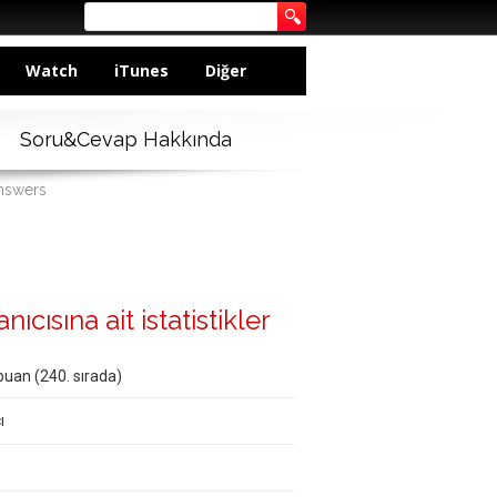
Watch
iTunes
Diğer
Soru&Cevap Hakkında
answers
ısına ait istatistikler
puan (
240
. sırada)
ı