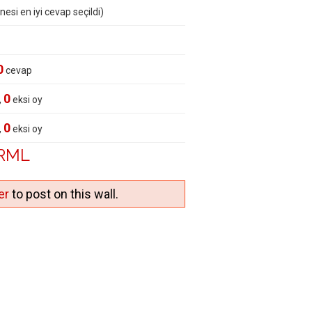
nesi en iyi cevap seçildi)
0
cevap
0
,
eksi oy
0
,
eksi oy
SRML
er
to post on this wall.