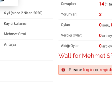
14
Cevapları:
(
1
ta
6 yıl (since 2 Nisan 2020)
3
Yorumları:
Kayıtlı kullanıcı
0
Oyları:
soru,
Mehmet Srml
0
Verdiği Oylar:
artı oy
Antalya
0
Aldığı Oylar:
artı oy
Wall for Mehmet 
Please
log in
or
regist