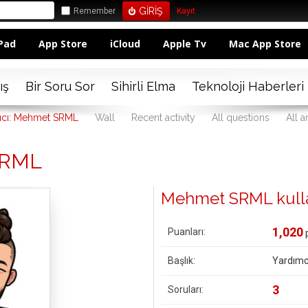
Remember
Kayıt
Pad
App Store
iCloud
Apple Tv
Mac App Store
ış
Bir Soru Sor
Sihirli Elma
Teknoloji Haberleri
nıcı: Mehmet SRML
Wall
Recent activity
All questions
All 
SRML
Mehmet SRML kullanıc
1,020
Puanları:
Başlık:
Yardımc
3
Soruları: