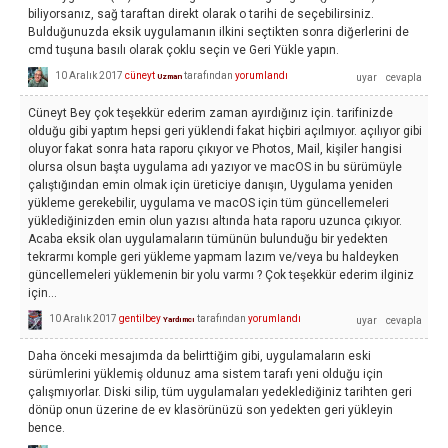
biliyorsanız, sağ taraftan direkt olarak o tarihi de seçebilirsiniz.
Bulduğunuzda eksik uygulamanın ilkini seçtikten sonra diğerlerini de
cmd tuşuna basılı olarak çoklu seçin ve Geri Yükle yapın.
10 Aralık 2017
cüneyt
tarafından
yorumlandı
Uzman
Cüneyt Bey çok teşekkür ederim zaman ayırdığınız için. tarifinizde
olduğu gibi yaptım hepsi geri yüklendi fakat hiçbiri açılmıyor. açılıyor gibi
oluyor fakat sonra hata raporu çıkıyor ve Photos, Mail, kişiler hangisi
olursa olsun başta uygulama adı yazıyor ve macOS in bu sürümüyle
çalıştığından emin olmak için üreticiye danışın, Uygulama yeniden
yükleme gerekebilir, uygulama ve macOS için tüm güncellemeleri
yüklediğinizden emin olun yazısı altında hata raporu uzunca çıkıyor.
Acaba eksik olan uygulamaların tümünün bulunduğu bir yedekten
tekrarmı komple geri yükleme yapmam lazım ve/veya bu haldeyken
güncellemeleri yüklemenin bir yolu varmı ? Çok teşekkür ederim ilginiz
için...
10 Aralık 2017
gentilbey
tarafından
yorumlandı
Yardımcı
Daha önceki mesajımda da belirttiğim gibi, uygulamaların eski
sürümlerini yüklemiş oldunuz ama sistem tarafı yeni olduğu için
çalışmıyorlar. Diski silip, tüm uygulamaları yedeklediğiniz tarihten geri
dönüp onun üzerine de ev klasörünüzü son yedekten geri yükleyin
bence.