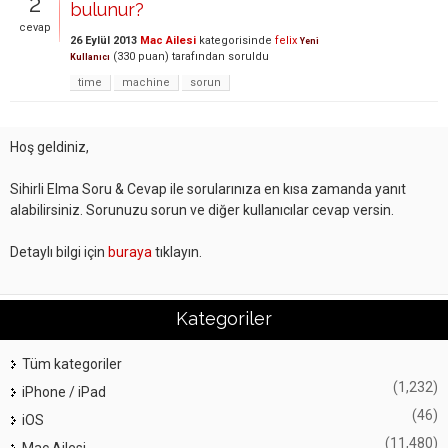
2
bulunur?
cevap
26 Eylül 2013
Mac Ailesi
kategorisinde
felix
Yeni
(
330
puan)
tarafından
soruldu
Kullanıcı
time
machine
sorun
Hoş geldiniz,
Sihirli Elma Soru & Cevap ile sorularınıza en kısa zamanda yanıt
alabilirsiniz. Sorunuzu sorun ve diğer kullanıcılar cevap versin.
Detaylı bilgi için
buraya
tıklayın.
Kategoriler
Tüm kategoriler
(1,232)
iPhone / iPad
(46)
iOS
(11,480)