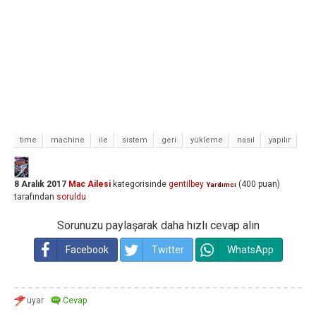
time
machine
ile
sistem
geri
yükleme
nasıl
yapılır
8 Aralık 2017
Mac Ailesi
kategorisinde
gentilbey
(
400
puan)
Yardımcı
tarafından
soruldu
Sorunuzu paylaşarak daha hızlı cevap alın
Facebook
Twitter
WhatsApp