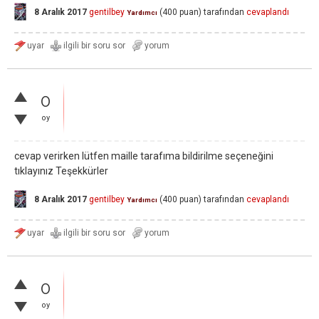
8 Aralık 2017
gentilbey
(
400
puan)
tarafından
cevaplandı
Yardımcı
0
oy
cevap verirken lütfen maille tarafıma bildirilme seçeneğini
tıklayınız Teşekkürler
8 Aralık 2017
gentilbey
(
400
puan)
tarafından
cevaplandı
Yardımcı
0
oy