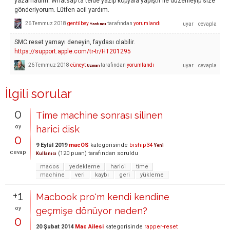
yazamadım. Whatsap ta telde yazıp kopyala yapıştır ile düzenleyip size
gönderiyorum. Lütfen acil yardım.
26 Temmuz 2018
gentilbey
tarafından
yorumlandı
Yardımcı
SMC reset yamayı deneyin, faydası olabilir.
https://support.apple.com/tr-tr/HT201295
26 Temmuz 2018
cüneyt
tarafından
yorumlandı
Uzman
İlgili sorular
0
Time machine sonrası silinen
oy
harici disk
0
9 Eylül 2019
macOS
kategorisinde
biship34
Yeni
cevap
(
120
puan)
tarafından
soruldu
Kullanıcı
macos
yedekleme
harici
time
machine
veri
kaybı
geri
yükleme
+1
Macbook pro'm kendi kendine
oy
geçmişe dönüyor neden?
0
20 Şubat 2014
Mac Ailesi
kategorisinde
rapper-reset