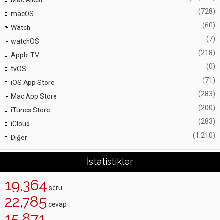
Mac Ailesi
(728)
macOS
(60)
Watch
(7)
watchOS
(218)
Apple TV
(0)
tvOS
(71)
iOS App Store
(283)
Mac App Store
(200)
iTunes Store
(283)
iCloud
(1,210)
Diğer
İstatistikler
19,364
soru
22,785
cevap
15,871