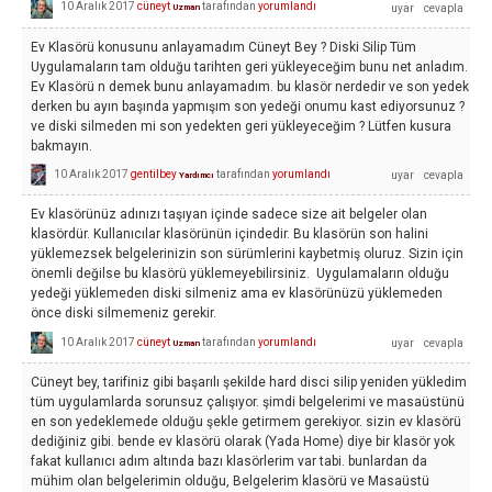
10 Aralık 2017
cüneyt
tarafından
yorumlandı
Uzman
Ev Klasörü konusunu anlayamadım Cüneyt Bey ? Diski Silip Tüm
Uygulamaların tam olduğu tarihten geri yükleyeceğim bunu net anladım.
Ev Klasörü n demek bunu anlayamadım. bu klasör nerdedir ve son yedek
derken bu ayın başında yapmışım son yedeği onumu kast ediyorsunuz ?
ve diski silmeden mi son yedekten geri yükleyeceğim ? Lütfen kusura
bakmayın.
10 Aralık 2017
gentilbey
tarafından
yorumlandı
Yardımcı
Ev klasörünüz adınızı taşıyan içinde sadece size ait belgeler olan
klasördür. Kullanıcılar klasörünün içindedir. Bu klasörün son halini
yüklemezsek belgelerinizin son sürümlerini kaybetmiş oluruz. Sizin için
önemli değilse bu klasörü yüklemeyebilirsiniz. Uygulamaların olduğu
yedeği yüklemeden diski silmeniz ama ev klasörünüzü yüklemeden
önce diski silmemeniz gerekir.
10 Aralık 2017
cüneyt
tarafından
yorumlandı
Uzman
Cüneyt bey, tarifiniz gibi başarılı şekilde hard disci silip yeniden yükledim
tüm uygulamlarda sorunsuz çalışıyor. şimdi belgelerimi ve masaüstünü
en son yedeklemede olduğu şekle getirmem gerekiyor. sizin ev klasörü
dediğiniz gibi. bende ev klasörü olarak (Yada Home) diye bir klasör yok
fakat kullanıcı adım altında bazı klasörlerim var tabi. bunlardan da
mühim olan belgelerimin olduğu, Belgelerim klasörü ve Masaüstü