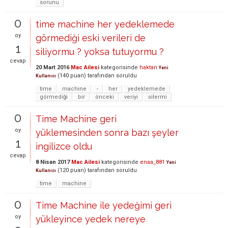
sorunu
0
time machine her yedeklemede
oy
görmediği eski verileri de
1
siliyormu ? yoksa tutuyormu ?
cevap
20 Mart 2016
Mac Ailesi
kategorisinde
haktan
Yeni
(
140
puan)
tarafından
soruldu
Kullanıcı
time
machine
-
her
yedeklemede
görmediği
bir
önceki
veriyi
silermi
0
Time Machine geri
oy
yüklemesinden sonra bazı şeyler
1
ingilizce oldu
cevap
8 Nisan 2017
Mac Ailesi
kategorisinde
enaa_881
Yeni
(
120
puan)
tarafından
soruldu
Kullanıcı
time
machine
0
Time Machine ile yedeğimi geri
oy
yükleyince yedek nereye