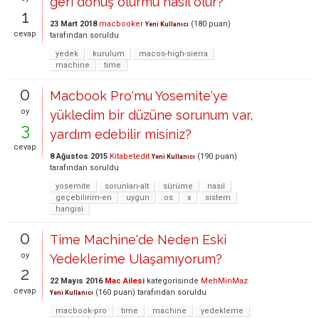
geri dönüş olurmu nasıl olur?
1
23 Mart 2018
macbooker
(
180
puan)
Yeni Kullanıcı
cevap
tarafından
soruldu
yedek
kurulum
macos-high-sierra
machine
time
0
Macbook Pro'mu Yosemite'ye
oy
yükledim bir düzüne sorunum var,
3
yardım edebilir misiniz?
cevap
8 Ağustos 2015
Kitabetedit
(
190
puan)
Yeni Kullanıcı
tarafından
soruldu
yosemite
sorunları-alt
sürüme
nasıl
geçebilirim-en
uygun
os
x
sistem
hangisi
0
Time Machine'de Neden Eski
oy
Yedeklerime Ulaşamıyorum?
2
22 Mayıs 2016
Mac Ailesi
kategorisinde
MehMinMaz
cevap
(
160
puan)
tarafından
soruldu
Yeni Kullanıcı
macbook-pro
time
machine
yedekleme