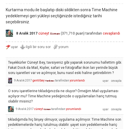
Kurtarma modu ile başlatıp diski sildikten sonra Time Machine
yedeklemeyi geri yükleyi seçtiğinizde istediğiniz tarihi
seçebilirsiniz.
8 Aralık 2017
cüneyt
(
371,710
puan)
tarafından
cevaplandı
Uzman
Teşekkürler Cüneyt Bey, tavsiyeniz gibi yaparak sorunumu hallettim gibi.
Fakat Dock da Mail, Kişiler, safari ve fotoğraflar ikon ları yerinde büyük
soru işaretleri var ve açılmıyor, bunu nasıl eski haline getirebilirim ?
9 Aralık 2017
gentilbey
tarafından
yorumlandı
Yardımcı
O soru işaretlerine tıkladığınızda ne oluyor? Örneğim Mail uygulaması
açılıyor mu? Time Machine yedeğinizde o uygulamaları hariç tutmuş
olabilir misiniz?
9 Aralık 2017
cüneyt
tarafından
yorumlandı
Uzman
tıkladığımda hiç birşey olmuyor, uygulama açılmıyor. Time Machine son
yedeklemelerde hariç tutulmuş olabilir. şayet son yedeklemede hariç