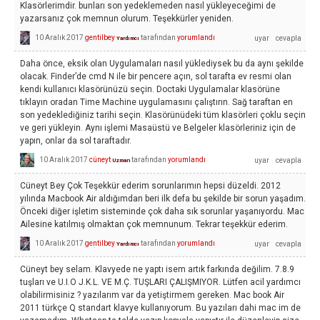
Klasörlerimdir. bunları son yedeklemeden nasıl yükleyeceğimi de
yazarsanız çok memnun olurum. Teşekkürler yeniden.
10 Aralık 2017
gentilbey
tarafından
yorumlandı
Yardımcı
Daha önce, eksik olan Uygulamaları nasıl yüklediysek bu da aynı şekilde
olacak. Finder’de cmd N ile bir pencere açın, sol tarafta ev resmi olan
kendi kullanıcı klasörünüzü seçin. Doctaki Uygulamalar klasörüne
tıklayın oradan Time Machine uygulamasını çalıştırın. Sağ taraftan en
son yedeklediğiniz tarihi seçin. Klasörünüdeki tüm klasörleri çoklu seçin
ve geri yükleyin. Aynı işlemi Masaüstü ve Belgeler klasörleriniz için de
yapın, onlar da sol taraftadır.
10 Aralık 2017
cüneyt
tarafından
yorumlandı
Uzman
Cüneyt Bey Çok Teşekkür ederim sorunlarımın hepsi düzeldi. 2012
yılında Macbook Air aldığımdan beri ilk defa bu şekilde bir sorun yaşadım.
Önceki diğer işletim sisteminde çok daha sık sorunlar yaşanıyordu. Mac
Ailesine katılmış olmaktan çok memnunum. Tekrar teşekkür ederim.
10 Aralık 2017
gentilbey
tarafından
yorumlandı
Yardımcı
Cüneyt bey selam. Klavyede ne yaptı isem artık farkında değilim. 7.8.9
tuşları ve U.I.O J.K.L. VE M.Ç. TUŞLARI ÇALIŞMIYOR. Lütfen acil yardımcı
olabilirmisiniz ? yazılarım var da yetiştirmem gereken. Mac book Air
2011 türkçe Q standart klavye kullanıyorum. Bu yazıları dahi mac im de