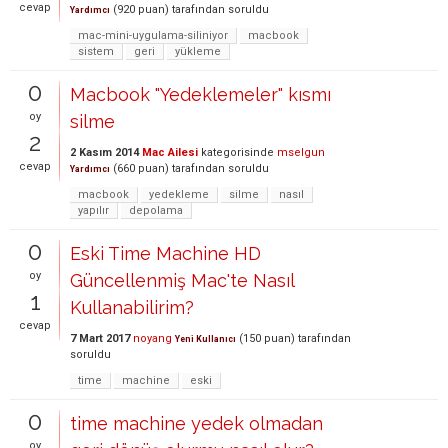
cevap
(
920
puan)
tarafından
soruldu
Yardımcı
mac-mini-uygulama-siliniyor
macbook
sistem
geri
yükleme
0
Macbook "Yedeklemeler" kısmı
oy
silme
2
2 Kasım 2014
Mac Ailesi
kategorisinde
mselgun
cevap
(
660
puan)
tarafından
soruldu
Yardımcı
macbook
yedekleme
silme
nasıl
yapılır
depolama
0
Eski Time Machine HD
oy
Güncellenmiş Mac'te Nasıl
1
Kullanabilirim?
cevap
7 Mart 2017
noyang
(
150
puan)
tarafından
Yeni Kullanıcı
soruldu
time
machine
eski
0
time machine yedek olmadan
oy