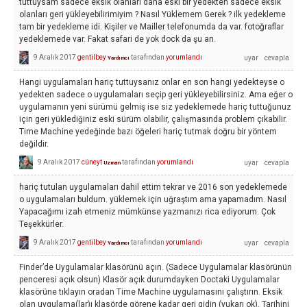
tuttuysam sadece eksik olanları daha eski bir yedekten sadece eksik
olanları geri yükleyebilirimiyim ? Nasıl Yüklemem Gerek ? ilk yedekleme
tam bir yedekleme idi. Kişiler ve Mailler telefonumda da var. fotoğraflar
yedeklemede var. Fakat safari de yok dock da şu an.
9 Aralık 2017
gentilbey
tarafından
yorumlandı
Yardımcı
Hangi uygulamaları hariç tuttuysanız onlar en son hangi yedekteyse o
yedekten sadece o uygulamaları seçip geri yükleyebilirsiniz. Ama eğer o
uygulamanın yeni sürümü gelmiş ise siz yedeklemede hariç tuttuğunuz
için geri yüklediğiniz eski sürüm olabilir, çalışmasında problem çıkabilir.
Time Machine yedeğinde bazı öğeleri hariç tutmak doğru bir yöntem
değildir.
9 Aralık 2017
cüneyt
tarafından
yorumlandı
Uzman
hariç tutulan uygulamaları dahil ettim tekrar ve 2016 son yedeklemede
o uygulamaları buldum. yüklemek için uğraştım ama yapamadım. Nasıl
Yapacağımı izah etmeniz mümkünse yazmanızı rica ediyorum. Çok
Teşekkürler.
9 Aralık 2017
gentilbey
tarafından
yorumlandı
Yardımcı
Finder’de Uygulamalar klasörünü açın. (Sadece Uygulamalar klasörünün
penceresi açık olsun) Klasör açık durumdayken Doctaki Uygulamalar
klasörüne tıklayın oradan Time Machine uygulamasını çalıştırın. Eksik
olan uygulama(lar)ı klasörde görene kadar geri gidin (yukarı ok). Tarihini