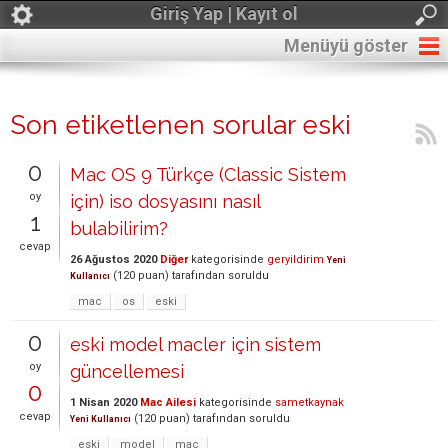
Giriş Yap | Kayıt ol
Menüyü göster
Son etiketlenen sorular eski
0
Mac OS 9 Türkçe (Classic Sistem
oy
için) iso dosyasını nasıl
1
bulabilirim?
cevap
26 Ağustos 2020
Diğer
kategorisinde
geryildirim
Yeni
(
120
puan)
tarafından
soruldu
Kullanıcı
mac
os
eski
0
eski model macler için sistem
oy
güncellemesi
0
1 Nisan 2020
Mac Ailesi
kategorisinde
sametkaynak
cevap
(
120
puan)
tarafından
soruldu
Yeni Kullanıcı
eski
model
mac