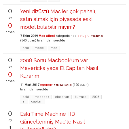
0
Yeni dizüstü Mac'ler çok pahalı,
oy
satın almak için piyasada eski
0
model bulabilir miyim?
cevap
7 Ekim 2019
Mac Ailesi
kategorisinde
potugrul
Yardımcı
(
540
puan)
tarafından
soruldu
eski
model
mac
0
2008 Sonu Macbook'um var
oy
Mavericks yada El Capitan Nasıl
0
Kurarım
cevap
11 Mart 2017
egonem
(
120
puan)
Yeni Kullanıcı
tarafından
soruldu
eski
macbook
elcapitan
kurmak
2008
el
capitan
0
Eski Time Machine HD
oy
Güncellenmiş Mac'te Nasıl
1