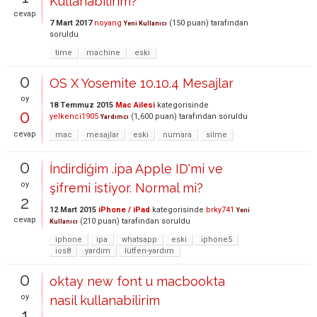
Kullanabilirim?
cevap
7 Mart 2017
noyang
(
150
puan)
tarafından
Yeni Kullanıcı
soruldu
time
machine
eski
0
OS X Yosemite 10.10.4 Mesajlar
oy
18 Temmuz 2015
Mac Ailesi
kategorisinde
0
yelkenci1905
(
1,600
puan)
tarafından
soruldu
Yardımcı
cevap
mac
mesajlar
eski
numara
silme
0
İndirdiğim .ipa Apple ID'mi ve
oy
şifremi istiyor. Normal mi?
2
12 Mart 2015
iPhone / iPad
kategorisinde
brky741
Yeni
cevap
(
210
puan)
tarafından
soruldu
Kullanıcı
iphone
ipa
whatsapp
eski
iphone5
ios8
yardım
lütfen-yardım
0
oktay new font u macbookta
oy
nasil kullanabilirim
1