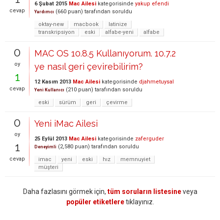
6 Şubat 2015
Mac Ailesi
kategorisinde
yakup efendi
cevap
(
660
puan)
tarafından
soruldu
Yardımcı
oktay-new
macbook
latinize
transkripsiyon
eski
alfabe-yeni
alfabe
0
MAC OS 10.8.5 Kullanıyorum. 10.7.2
oy
ye nasıl geri çevirebilirim?
1
12 Kasım 2013
Mac Ailesi
kategorisinde
djahmetuysal
cevap
(
210
puan)
tarafından
soruldu
Yeni Kullanıcı
eski
sürüm
geri
çevirme
0
Yeni iMac Ailesi
oy
25 Eylül 2013
Mac Ailesi
kategorisinde
zaferguder
1
(
2,580
puan)
tarafından
soruldu
Deneyimli
cevap
imac
yeni
eski
hız
memnuyiet
müşteri
Daha fazlasını görmek için,
tüm soruların listesine
veya
popüler etiketlere
tıklayınız.