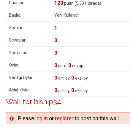
120
Puanları:
puan (
5,301
. sırada)
Başlık:
Yeni Kullanıcı
1
Soruları:
0
Cevapları:
0
Yorumları:
0
0
Oyları:
soru,
cevap
0
0
Verdiği Oylar:
artı oy,
eksi oy
0
0
Aldığı Oylar:
artı oy,
eksi oy
Wall for biship34
Please
log in
or
register
to post on this wall.