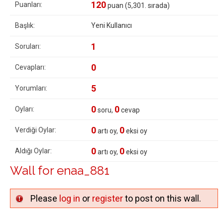
120
Puanları:
puan (
5,301
. sırada)
Başlık:
Yeni Kullanıcı
1
Soruları:
0
Cevapları:
5
Yorumları:
0
0
Oyları:
soru,
cevap
0
0
Verdiği Oylar:
artı oy,
eksi oy
0
0
Aldığı Oylar:
artı oy,
eksi oy
Wall for enaa_881
Please
log in
or
register
to post on this wall.