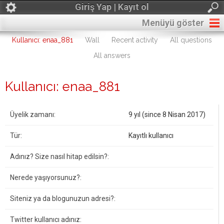
Giriş Yap | Kayıt ol
Menüyü göster
Kullanıcı: enaa_881
Wall
Recent activity
All questions
All answers
Kullanıcı: enaa_881
Üyelik zamanı:
9 yıl (since 8 Nisan 2017)
Tür:
Kayıtlı kullanıcı
Adınız? Size nasıl hitap edilsin?:
Nerede yaşıyorsunuz?:
Siteniz ya da blogunuzun adresi?:
Twitter kullanıcı adınız: