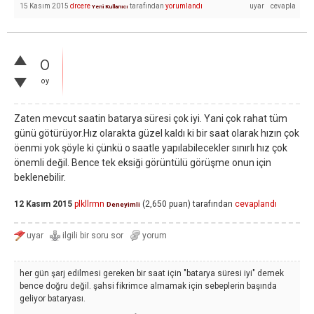
15 Kasım 2015
drcere
tarafından
yorumlandı
Yeni Kullanıcı
0
oy
Zaten mevcut saatin batarya süresi çok iyi. Yani çok rahat tüm
günü götürüyor.Hız olarakta güzel kaldı ki bir saat olarak hızın çok
öenmi yok şöyle ki çünkü o saatle yapılabilecekler sınırlı hız çok
önemli değil. Bence tek eksiği görüntülü görüşme onun için
beklenebilir.
12 Kasım 2015
plkllrmn
(
2,650
puan)
tarafından
cevaplandı
Deneyimli
her gün şarj edilmesi gereken bir saat için "batarya süresi iyi" demek
bence doğru değil. şahsi fikrimce almamak için sebeplerin başında
geliyor bataryası.