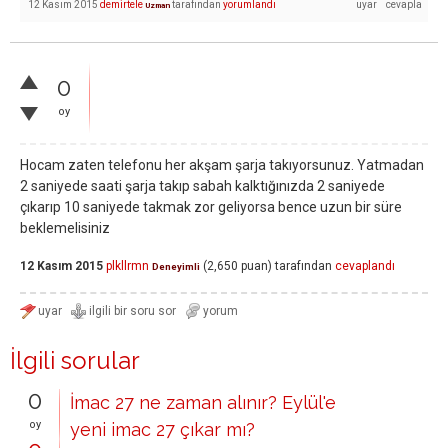
12 Kasım 2015
demirtele
tarafından
yorumlandı
Uzman
0
oy
Hocam zaten telefonu her akşam şarja takıyorsunuz. Yatmadan
2 saniyede saati şarja takıp sabah kalktığınızda 2 saniyede
çıkarıp 10 saniyede takmak zor geliyorsa bence uzun bir süre
beklemelisiniz
12 Kasım 2015
plkllrmn
(
2,650
puan)
tarafından
cevaplandı
Deneyimli
İlgili sorular
0
İmac 27 ne zaman alınır? Eylül'e
oy
yeni imac 27 çıkar mı?