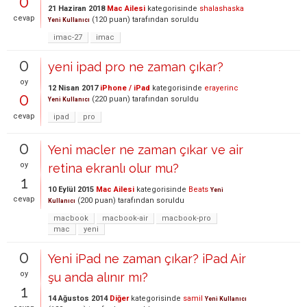
0
21 Haziran 2018
Mac Ailesi
kategorisinde
shalashaska
cevap
(
120
puan)
tarafından
soruldu
Yeni Kullanıcı
imac-27
imac
0
yeni ipad pro ne zaman çıkar?
oy
12 Nisan 2017
iPhone / iPad
kategorisinde
erayerinc
0
(
220
puan)
tarafından
soruldu
Yeni Kullanıcı
cevap
ipad
pro
0
Yeni macler ne zaman çıkar ve air
oy
retina ekranlı olur mu?
1
10 Eylül 2015
Mac Ailesi
kategorisinde
Beats
Yeni
cevap
(
200
puan)
tarafından
soruldu
Kullanıcı
macbook
macbook-air
macbook-pro
mac
yeni
0
Yeni iPad ne zaman çıkar? iPad Air
oy
şu anda alınır mı?
1
14 Ağustos 2014
Diğer
kategorisinde
samil
Yeni Kullanıcı