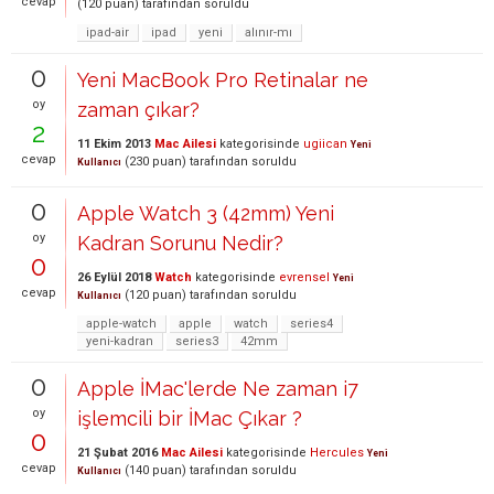
cevap
(
120
puan)
tarafından
soruldu
ipad-air
ipad
yeni
alınır-mı
0
Yeni MacBook Pro Retinalar ne
oy
zaman çıkar?
2
11 Ekim 2013
Mac Ailesi
kategorisinde
ugiican
Yeni
cevap
(
230
puan)
tarafından
soruldu
Kullanıcı
0
Apple Watch 3 (42mm) Yeni
oy
Kadran Sorunu Nedir?
0
26 Eylül 2018
Watch
kategorisinde
evrensel
Yeni
cevap
(
120
puan)
tarafından
soruldu
Kullanıcı
apple-watch
apple
watch
series4
yeni-kadran
series3
42mm
0
Apple İMac'lerde Ne zaman i7
oy
işlemcili bir İMac Çıkar ?
0
21 Şubat 2016
Mac Ailesi
kategorisinde
Hercules
Yeni
cevap
(
140
puan)
tarafından
soruldu
Kullanıcı