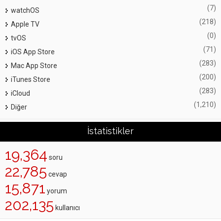
(7)
watchOS
(218)
Apple TV
(0)
tvOS
(71)
iOS App Store
(283)
Mac App Store
(200)
iTunes Store
(283)
iCloud
(1,210)
Diğer
İstatistikler
19,364
soru
22,785
cevap
15,871
yorum
202,135
kullanıcı