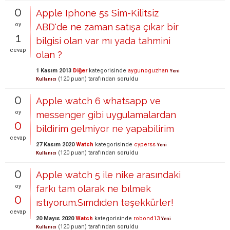
0
Apple Iphone 5s Sim-Kilitsiz
oy
ABD'de ne zaman satışa çıkar bir
1
bilgisi olan var mı yada tahmini
cevap
olan ?
1 Kasım 2013
Diğer
kategorisinde
aygunoguzhan
Yeni
(
120
puan)
tarafından
soruldu
Kullanıcı
0
Apple watch 6 whatsapp ve
oy
messenger gibi uygulamalardan
0
bildirim gelmiyor ne yapabilirim
cevap
27 Kasım 2020
Watch
kategorisinde
cyperss
Yeni
(
120
puan)
tarafından
soruldu
Kullanıcı
0
Apple watch 5 ile nike arasındaki
oy
farkı tam olarak ne bılmek
0
ıstıyorum.Sımdıden teşekkürler!
cevap
20 Mayıs 2020
Watch
kategorisinde
robond13
Yeni
(
120
puan)
tarafından
soruldu
Kullanıcı