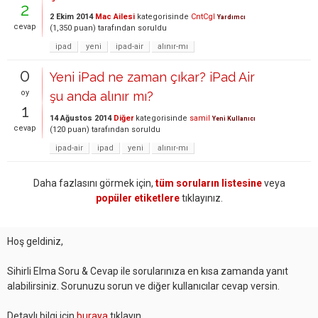
2
2 Ekim 2014
Mac Ailesi
kategorisinde
CntCgl
Yardımcı
cevap
(
1,350
puan)
tarafından
soruldu
ipad
yeni
ipad-air
alınır-mı
0
Yeni iPad ne zaman çıkar? iPad Air
oy
şu anda alınır mı?
1
14 Ağustos 2014
Diğer
kategorisinde
samil
Yeni Kullanıcı
cevap
(
120
puan)
tarafından
soruldu
ipad-air
ipad
yeni
alınır-mı
Daha fazlasını görmek için,
tüm soruların listesine
veya
popüler etiketlere
tıklayınız.
Hoş geldiniz,
Sihirli Elma Soru & Cevap ile sorularınıza en kısa zamanda yanıt
alabilirsiniz. Sorunuzu sorun ve diğer kullanıcılar cevap versin.
Detaylı bilgi için
buraya
tıklayın.