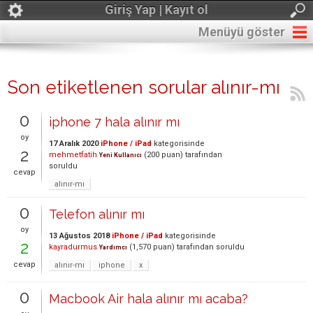
Giriş Yap | Kayıt ol
Menüyü göster
Son etiketlenen sorular alınır-mı
0
iphone 7 hala alınır mı
oy
17 Aralık 2020
iPhone / iPad
kategorisinde
2
mehmetfatih
(
200
puan)
tarafından
Yeni Kullanıcı
soruldu
cevap
alınır-mı
0
Telefon alınır mı
oy
13 Ağustos 2018
iPhone / iPad
kategorisinde
2
kayradurmus
(
1,570
puan)
tarafından
soruldu
Yardımcı
cevap
alınır-mı
iphone
x
0
Macbook Air hala alınır mı acaba?