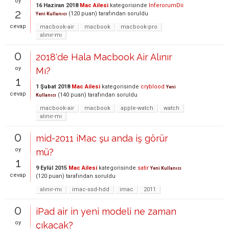
oy
16 Haziran 2018
Mac Ailesi
kategorisinde
InferorumDii
2
(
120
puan)
tarafından
soruldu
Yeni Kullanıcı
cevap
macbook-air
macbook
macbook-pro
alınır-mı
0
2018'de Hala Macbook Air Alınır
oy
Mı?
1
1 Şubat 2018
Mac Ailesi
kategorisinde
cryblood
Yeni
cevap
(
140
puan)
tarafından
soruldu
Kullanıcı
macbook-air
macbook
apple-watch
watch
alınır-mı
0
mid-2011 iMac şu anda iş görür
oy
mü?
1
9 Eylül 2015
Mac Ailesi
kategorisinde
satir
Yeni Kullanıcı
cevap
(
120
puan)
tarafından
soruldu
alınır-mı
imac-ssd-hdd
imac
2011
0
iPad air in yeni modeli ne zaman
oy
çıkacak?