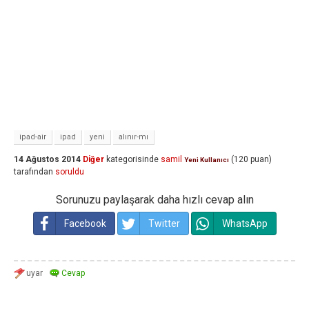
ipad-air
ipad
yeni
alınır-mı
14 Ağustos 2014
Diğer
kategorisinde
samil
(
120
puan)
Yeni Kullanıcı
tarafından
soruldu
Sorunuzu paylaşarak daha hızlı cevap alın
Facebook
Twitter
WhatsApp