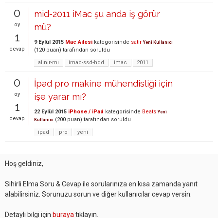
0
mid-2011 iMac şu anda iş görür
oy
mü?
1
9 Eylül 2015
Mac Ailesi
kategorisinde
satir
Yeni Kullanıcı
cevap
(
120
puan)
tarafından
soruldu
alınır-mı
imac-ssd-hdd
imac
2011
0
İpad pro makine mühendisliği için
oy
işe yarar mı?
1
22 Eylül 2015
iPhone / iPad
kategorisinde
Beats
Yeni
cevap
(
200
puan)
tarafından
soruldu
Kullanıcı
ipad
pro
yeni
Hoş geldiniz,
Sihirli Elma Soru & Cevap ile sorularınıza en kısa zamanda yanıt
alabilirsiniz. Sorunuzu sorun ve diğer kullanıcılar cevap versin.
Detaylı bilgi için
buraya
tıklayın.