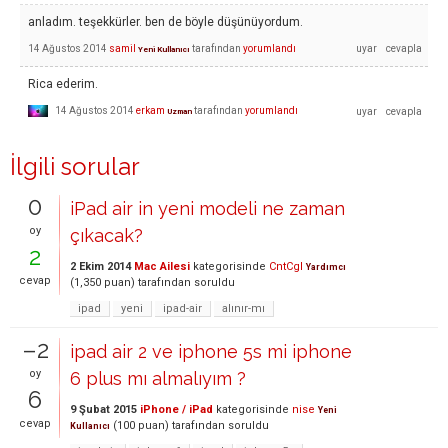
anladım. teşekkürler. ben de böyle düşünüyordum.
14 Ağustos 2014
samil
tarafından
yorumlandı
Yeni Kullanıcı
Rica ederim.
14 Ağustos 2014
erkam
tarafından
yorumlandı
Uzman
İlgili sorular
0
iPad air in yeni modeli ne zaman
oy
çıkacak?
2
2 Ekim 2014
Mac Ailesi
kategorisinde
CntCgl
Yardımcı
cevap
(
1,350
puan)
tarafından
soruldu
ipad
yeni
ipad-air
alınır-mı
–2
ipad air 2 ve iphone 5s mi iphone
oy
6 plus mı almalıyım ?
6
9 Şubat 2015
iPhone / iPad
kategorisinde
nise
Yeni
cevap
(
100
puan)
tarafından
soruldu
Kullanıcı