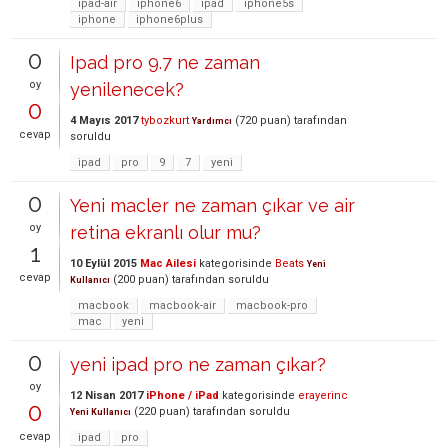
ipad-air
iphone6
ipad
iphone5s
iphone
iphone6plus
0
Ipad pro 9.7 ne zaman
oy
yenilenecek?
0
4 Mayıs 2017
tybozkurt
(
720
puan)
tarafından
Yardımcı
cevap
soruldu
ipad
pro
9
7
yeni
0
Yeni macler ne zaman çıkar ve air
oy
retina ekranlı olur mu?
1
10 Eylül 2015
Mac Ailesi
kategorisinde
Beats
Yeni
cevap
(
200
puan)
tarafından
soruldu
Kullanıcı
macbook
macbook-air
macbook-pro
mac
yeni
0
yeni ipad pro ne zaman çıkar?
oy
12 Nisan 2017
iPhone / iPad
kategorisinde
erayerinc
0
(
220
puan)
tarafından
soruldu
Yeni Kullanıcı
cevap
ipad
pro