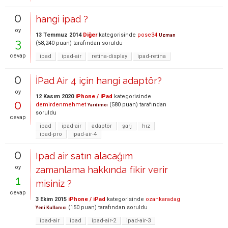
0
hangi ipad ?
oy
13 Temmuz 2014
Diğer
kategorisinde
pose34
Uzman
3
(
58,240
puan)
tarafından
soruldu
cevap
ipad
ipad-air
retina-display
ipad-retina
0
İPad Air 4 için hangi adaptör?
oy
12 Kasım 2020
iPhone / iPad
kategorisinde
0
demirdenmehmet
(
580
puan)
tarafından
Yardımcı
soruldu
cevap
ipad
ipad-air
adaptör
şarj
hız
ipad-pro
ipad-air-4
0
Ipad air satın alacağım
oy
zamanlama hakkında fikir verir
1
misiniz ?
cevap
3 Ekim 2015
iPhone / iPad
kategorisinde
ozankaradag
(
150
puan)
tarafından
soruldu
Yeni Kullanıcı
ipad-air
ipad
ipad-air-2
ipad-air-3