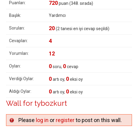
720
Puanları:
puan (
348
. sırada)
Başlık:
Yardımcı
20
Soruları:
(
2
tanesi en iyi cevap seçildi)
4
Cevapları:
12
Yorumları:
0
0
Oyları:
soru,
cevap
0
0
Verdiği Oylar:
artı oy,
eksi oy
0
0
Aldığı Oylar:
artı oy,
eksi oy
Wall for tybozkurt
Please
log in
or
register
to post on this wall.