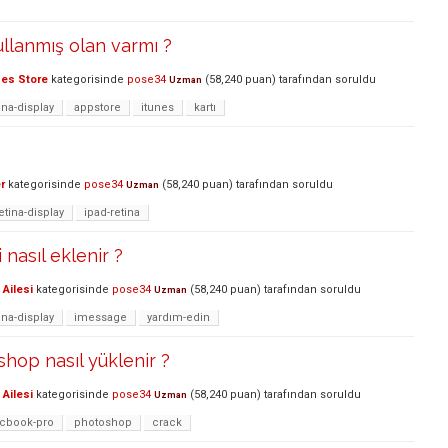
ullanmış olan varmı ?
nes Store
kategorisinde
pose34
(
58,240
puan)
tarafından
soruldu
Uzman
ina-display
appstore
itunes
kartı
r
kategorisinde
pose34
(
58,240
puan)
tarafından
soruldu
Uzman
etina-display
ipad-retina
 nasıl eklenir ?
Ailesi
kategorisinde
pose34
(
58,240
puan)
tarafından
soruldu
Uzman
ina-display
imessage
yardım-edin
shop nasıl yüklenir ?
Ailesi
kategorisinde
pose34
(
58,240
puan)
tarafından
soruldu
Uzman
cbook-pro
photoshop
crack