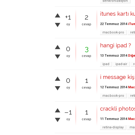
senkronizasyon
itunes kartı k
+1
2
22 Temmuz 2014
iTu
oy
cevap
macbook-pro
ret
hangi ipad ?
0
3
13 Temmuz 2014
Diğe
oy
cevap
ipad
ipad-air
r
i message kişi
0
1
12 Temmuz 2014
Mac 
oy
cevap
macbook-pro
ret
crackli photo
–1
1
11 Temmuz 2014
Mac 
oy
cevap
retina-display
ma