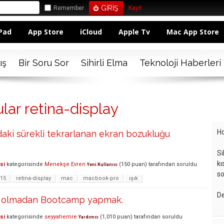
Remember
Kayıt
Pad
App Store
iCloud
Apple Tv
Mac App Store
ış
Bir Soru Sor
Sihirli Elma
Teknoloji Haberleri
lar retina-display
Ho
ki sürekli tekrarlanan ekran bozukluğu
Si
kı
si
kategorisinde
Menekşe Evren
(
150
puan)
tarafından
soruldu
Yeni Kullanıcı
so
-15
retina-display
mac
macbook-pro
ışık
De
 olmadan Bootcamp yapmak.
si
kategorisinde
seyyahemre
(
1,010
puan)
tarafından
soruldu
Yardımcı