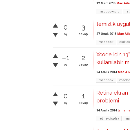
12 Mart 2015
Mac Aile
macbook-pro
ret
temizlik uygu
0
3
27 Ocak 2015
Mac Ail
oy
cevap
macbook
disk-al
Xcode için 13'
–1
2
kullanılabir m
oy
cevap
24 Aralık 2014
Mac Ail
macbook
macbo
Retina ekran
0
1
problemi
oy
cevap
14 Aralık 2014
tamama
retina-display
ma