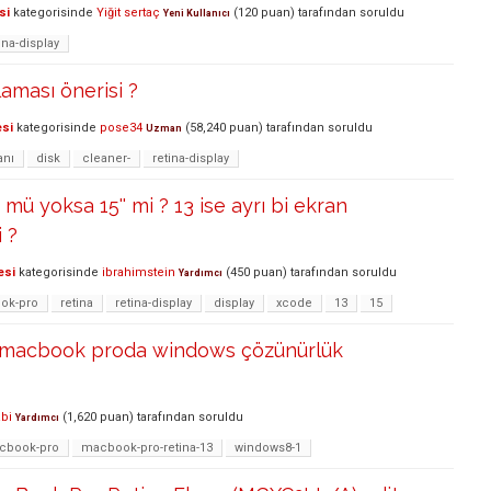
si
kategorisinde
Yiğit sertaç
(
120
puan)
tarafından
soruldu
Yeni Kullanıcı
ina-display
laması önerisi ?
esi
kategorisinde
pose34
(
58,240
puan)
tarafından
soruldu
Uzman
anı
disk
cleaner-
retina-display
' mü yoksa 15'' mi ? 13 ise ayrı bi ekran
i ?
esi
kategorisinde
ibrahimstein
(
450
puan)
tarafından
soruldu
Yardımcı
ok-pro
retina
retina-display
display
xcode
13
15
 macbook proda windows çözünürlük
bi
(
1,620
puan)
tarafından
soruldu
Yardımcı
cbook-pro
macbook-pro-retina-13
windows8-1