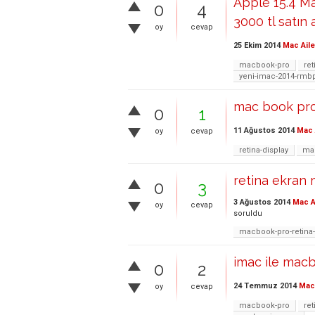
Apple 15.4 M
0
4
3000 tl satın a
oy
cevap
25 Ekim 2014
Mac Aile
macbook-pro
ret
yeni-imac-2014-rmbp
mac book pro
0
1
11 Ağustos 2014
Mac 
oy
cevap
retina-display
ma
retina ekran 
0
3
3 Ağustos 2014
Mac A
oy
cevap
soruldu
macbook-pro-retina
imac ile macb
0
2
24 Temmuz 2014
Mac 
oy
cevap
macbook-pro
ret