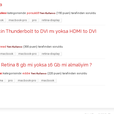
a
ilesi
kategorisinde
porsuk69
(
190
puan)
tarafından
soruldu
Yeni Kullanıcı
ok
macbook-pro
pro
retina-display
çin Thunderbolt to DVI mı yoksa HDMI to DVI
head
(
300
puan)
tarafından
soruldu
Yeni Kullanıcı
macbook
macbook-pro
retina-display
Retina 8 gb mi yoksa 16 Gb mi almaliyim ?
si
kategorisinde
eddie
(
220
puan)
tarafından
soruldu
Yeni Kullanıcı
ina
pro
macbook-pro
macbook