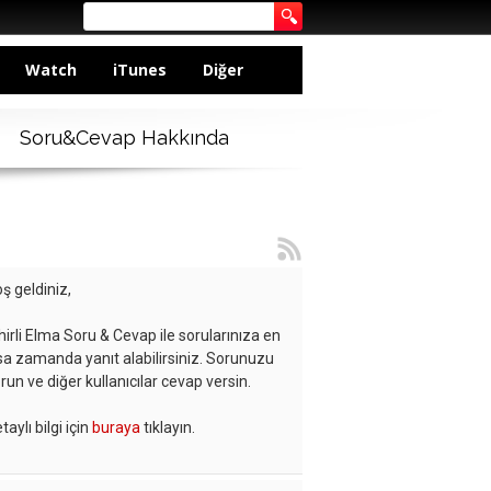
Watch
iTunes
Diğer
Soru&Cevap Hakkında
ş geldiniz,
hirli Elma Soru & Cevap ile sorularınıza en
sa zamanda yanıt alabilirsiniz. Sorunuzu
run ve diğer kullanıcılar cevap versin.
taylı bilgi için
buraya
tıklayın.