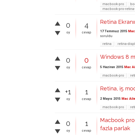
macbook-pro
bo
macbook-pro-retina
Retina Ekran
0
4
17 Temmuz 2015
Mac 
oy
cevap
soruldu
retina
retina-disp
Windows 8 ma
0
0
5 Haziran 2015
Mac Ai
oy
cevap
macbook-pro
ret
Retina, i5 m
+1
1
2 Mayıs 2015
Mac Aile
oy
cevap
macbook-pro
ret
Macbook pro 
0
1
fazla parlak
oy
cevap