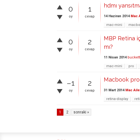
hdmı yansıtm
0
1
14 Haziran 2014
Mac A
oy
cevap
mac-mini
macbo
MBP Retina i
0
2
mı?
oy
cevap
11 Nisan 2014
bucket
mac-mini
pro
Macbook pro 
–1
2
31 Mart 2014
Mac Aile
oy
cevap
retina-display
ret
1
2
sonraki »