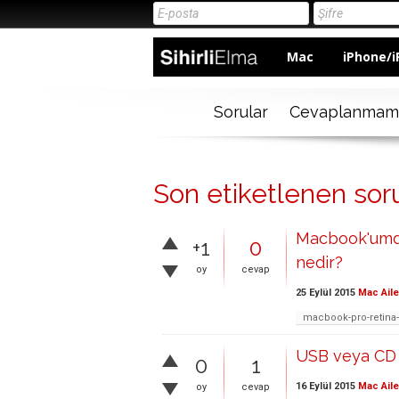
Mac
iPhone/i
Sorular
Cevaplanmam
Son etiketlenen soru
Macbook'umda
+1
0
nedir?
oy
cevap
25 Eylül 2015
Mac Aile
macbook-pro-retina
USB veya CD
0
1
16 Eylül 2015
Mac Aile
oy
cevap