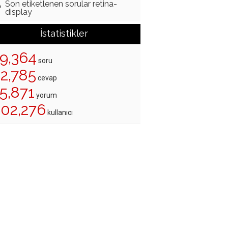
Son etiketlenen sorular retina-
display
İstatistikler
19,364
soru
22,785
cevap
5,871
yorum
202,276
kullanıcı