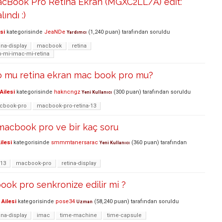
acBook Pro Retina Ekran (MGXC2LL/A) edit:
lındı :)
si
kategorisinde
JeaNDe
(
1,240
puan)
tarafından
soruldu
Yardımcı
ina-display
macbook
retina
-mi-imac-mi-retina
 mu retina ekran mac book pro mu?
Ailesi
kategorisinde
hakncngz
(
300
puan)
tarafından
soruldu
Yeni Kullanıcı
cbook-pro
macbook-pro-retina-13
macbook pro ve bir kaç soru
ilesi
kategorisinde
smmmtanersarac
(
360
puan)
tarafından
Yeni Kullanıcı
-13
macbook-pro
retina-display
ook pro senkronize edilir mi ?
Ailesi
kategorisinde
pose34
(
58,240
puan)
tarafından
soruldu
Uzman
ina-display
imac
time-machine
time-capsule