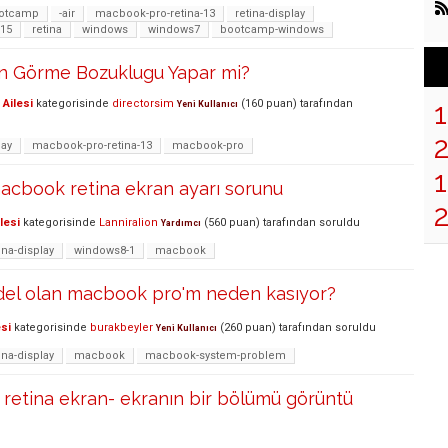
otcamp
-air
macbook-pro-retina-13
retina-display
-15
retina
windows
windows7
bootcamp-windows
ın Görme Bozuklugu Yapar mi?
Ailesi
kategorisinde
directorsim
(
160
puan)
tarafından
Yeni Kullanıcı
lay
macbook-pro-retina-13
macbook-pro
1
cbook retina ekran ayarı sorunu
lesi
kategorisinde
Lanniralion
(
560
puan)
tarafından
soruldu
Yardımcı
ina-display
windows8-1
macbook
odel olan macbook pro'm neden kasıyor?
si
kategorisinde
burakbeyler
(
260
puan)
tarafından
soruldu
Yeni Kullanıcı
ina-display
macbook
macbook-system-problem
retina ekran- ekranın bir bölümü görüntü