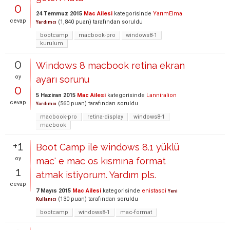
0
24 Temmuz 2015
Mac Ailesi
kategorisinde
YarımElma
cevap
(
1,840
puan)
tarafından
soruldu
Yardımcı
bootcamp
macbook-pro
windows8-1
kurulum
0
Windows 8 macbook retina ekran
oy
ayarı sorunu
0
5 Haziran 2015
Mac Ailesi
kategorisinde
Lanniralion
cevap
(
560
puan)
tarafından
soruldu
Yardımcı
macbook-pro
retina-display
windows8-1
macbook
+1
Boot Camp ile windows 8.1 yüklü
oy
mac' e mac os kısmına format
1
atmak istiyorum. Yardım pls.
cevap
7 Mayıs 2015
Mac Ailesi
kategorisinde
enistasci
Yeni
(
130
puan)
tarafından
soruldu
Kullanıcı
bootcamp
windows8-1
mac-format