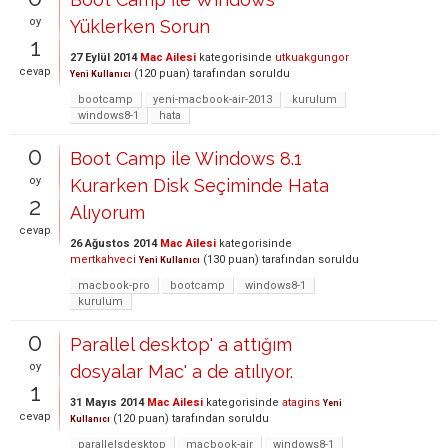
oy
Yüklerken Sorun
1
27 Eylül 2014
Mac Ailesi
kategorisinde
utkuakgungor
cevap
(
120
puan)
tarafından
soruldu
Yeni Kullanıcı
bootcamp
yeni-macbook-air-2013
kurulum
windows8-1
hata
0
Boot Camp ile Windows 8.1
oy
Kurarken Disk Seçiminde Hata
2
Alıyorum
cevap
26 Ağustos 2014
Mac Ailesi
kategorisinde
mertkahveci
(
130
puan)
tarafından
soruldu
Yeni Kullanıcı
macbook-pro
bootcamp
windows8-1
kurulum
0
Parallel desktop' a attığım
oy
dosyalar Mac' a de atılıyor.
1
31 Mayıs 2014
Mac Ailesi
kategorisinde
atagins
Yeni
cevap
(
120
puan)
tarafından
soruldu
Kullanıcı
parallelsdesktop
macbook-air
windows8-1