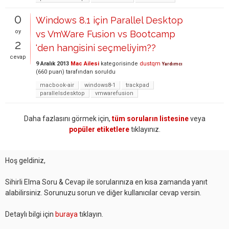
0
Windows 8.1 için Parallel Desktop
oy
vs VmWare Fusion vs Bootcamp
2
'den hangisini seçmeliyim??
cevap
9 Aralık 2013
Mac Ailesi
kategorisinde
dustqm
Yardımcı
(
660
puan)
tarafından
soruldu
macbook-air
windows8-1
trackpad
parallelsdesktop
vmwarefusion
Daha fazlasını görmek için,
tüm soruların listesine
veya
popüler etiketlere
tıklayınız.
Hoş geldiniz,
Sihirli Elma Soru & Cevap ile sorularınıza en kısa zamanda yanıt
alabilirsiniz. Sorunuzu sorun ve diğer kullanıcılar cevap versin.
Detaylı bilgi için
buraya
tıklayın.