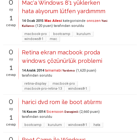
0
Mac'a Windows 8'1 yüklerken
oy
hata alıyorum lütfen yardımmm
1
14 Ocak 2015
Mac Ailesi
kategorisinde
onrozen
Yeni
cevap
(
120
puan)
tarafından
soruldu
Kullanıcı
macbook-pro
bootcamp
kurulum
windows8-1
mac
0
Retina ekran macbook proda
oy
windows çözünürlük problemi
1
14 Aralık 2014
tamamabi
(
1,620
puan)
Yardımcı
cevap
tarafından
soruldu
retina-display
macbook-pro
macbook-pro-retina-13
windows8-1
0
harici dvd rom ile boot atılırmı
oy
16 Kasım 2014
Sicersoon
(
2,660
puan)
Deneyimli
1
tarafından
soruldu
cevap
bootcamp
kurulum
windows8-1
hata
0
Boot Camp İle Windows