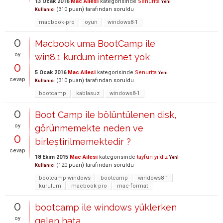
13 Ocak 2016
Mac Ailesi
kategorisinde
Senurita
Yeni
(
310
puan)
tarafından
soruldu
Kullanıcı
macbook-pro
oyun
windows8-1
0
Macbook uma BootCamp ile
oy
win8.1 kurdum internet yok
0
5 Ocak 2016
Mac Ailesi
kategorisinde
Senurita
Yeni
cevap
(
310
puan)
tarafından
soruldu
Kullanıcı
bootcamp
kablasuz
windows8-1
0
Boot Camp ile bölüntülenen disk,
oy
görünmemekte neden ve
0
birleştirilmemektedir ?
cevap
18 Ekim 2015
Mac Ailesi
kategorisinde
tayfun yıldız
Yeni
(
120
puan)
tarafından
soruldu
Kullanıcı
bootcamp-windows
bootcamp
windows8-1
kurulum
macbook-pro
mac-format
0
bootcamp ile windows yüklerken
oy
gelen hata