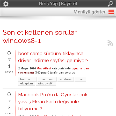
Giriş Yap | Kayıt ol
Menüyü göster
Son etiketlenen sorular
windows8-1
0
boot camp sürdür'e tıklayınca
oy
driver indirme sayfası gelmiyor?
1
2 Mayıs 2016
Mac Ailesi
kategorisinde
oguzhancan
cevap
(
160
puan)
tarafından
soruldu
Yeni Kullanıcı
bootcamp
macintosh
windows
imac
elcapitan
windows8-1
0
Macbook Pro'm da Oyunlar çok
oy
yavaş Ekran kartı değiştirile
2
biliyormu ?
cevap