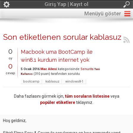
Giriş Yap | Kayıt ol
Menüyü göster
Son etiketlenen sorular kablasuz
0
Macbook uma BootCamp ile
oy
win8.1 kurdum internet yok
0
5 Ocak 2016
Mac Ailesi
kategorisinde
Senurita
Yeni
cevap
(
310
puan)
tarafından
soruldu
Kullanıcı
bootcamp
kablasuz
windows8-1
Daha fazlasını görmek için,
tüm soruların listesine
veya
popüler etiketlere
tıklayınız.
Hoş geldiniz,