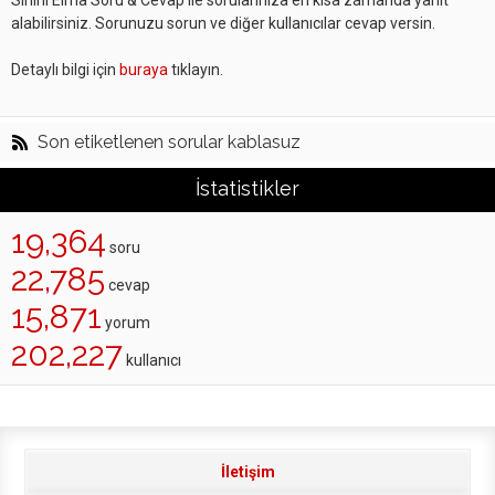
Sihirli Elma Soru & Cevap ile sorularınıza en kısa zamanda yanıt
alabilirsiniz. Sorunuzu sorun ve diğer kullanıcılar cevap versin.
Detaylı bilgi için
buraya
tıklayın.
Son etiketlenen sorular kablasuz
İstatistikler
19,364
soru
22,785
cevap
15,871
yorum
202,227
kullanıcı
İletişim