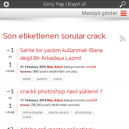
Giriş Yap | Kayıt ol
Menüyü göster
Son etiketlenen sorular crack
–1
Sahte bir yazılım kullanmak (Bana
oy
değil Bir Arkadaşa Lazım)
1
21 Temmuz 2015
Mac Ailesi
kategorisinde
lurtz34
cevap
(
860
puan)
tarafından
soruldu
Yardımcı
sahte
yazılım
crack
–1
crackli photoshop nasıl yüklenir ?
oy
11 Temmuz 2014
Mac Ailesi
kategorisinde
pose34
1
(
58,240
puan)
tarafından
soruldu
Uzman
cevap
retina-display
macbook-pro
photoshop
crack
+2