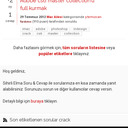
Adobe cs6 master collection'u
oy
full kurmak
1
29 Temmuz 2012
Mac Ailesi
kategorisinde
y.temizcan
cevap
(
910
puan)
tarafından
soruldu
Yardımcı
imac
adobe
photoshop
indesign
crack
cs6
master
collection
Daha fazlasını görmek için,
tüm soruların listesine
veya
popüler etiketlere
tıklayınız.
Hoş geldiniz,
Sihirli Elma Soru & Cevap ile sorularınıza en kısa zamanda yanıt
alabilirsiniz. Sorunuzu sorun ve diğer kullanıcılar cevap versin.
Detaylı bilgi için
buraya
tıklayın.
Son etiketlenen sorular crack