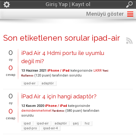
Giriş Yap | Kayıt ol
Menüyü göster
Son etiketlenen sorular ipad-air
0
iPad Air 4 Hdmi portu ile uyumlu
oy
değil mi?
0
13 Haziran 2021
iPhone / iPad
kategorisinde
LKRR
Yeni
cevap
(
120
puan)
tarafından
soruldu
Kullanıcı
ipad-air
adaptör
0
İPad Air 4 için hangi adaptör?
oy
12 Kasım 2020
iPhone / iPad
kategorisinde
0
demirdenmehmet
(
580
puan)
tarafından
Yardımcı
soruldu
cevap
ipad
ipad-air
adaptör
şarj
hız
ipad-pro
ipad-air-4