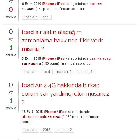
oy
6 Ekim 2019
iPhone / iPad
kategorisinde
tryc
Yeni
0
(
250
puan)
tarafından
soruldu
Kullanıcı
cevap
ipad-air
şarj
0
Ipad air satın alacağım
oy
zamanlama hakkında fikir verir
1
misiniz ?
cevap
3 Ekim 2015
iPhone / iPad
kategorisinde
ozankaradag
(
150
puan)
tarafından
soruldu
Yeni Kullanıcı
ipad-air
ipad
ipad-air-2
ipad-air-3
0
Ipad Air 2 4G hakkında birkaç
oy
sorum var yardımcı olur musunuz
1
?
cevap
13 Eylül 2015
iPhone / iPad
kategorisinde
ufukarpacioglu
(
1,130
puan)
tarafından
Yardımcı
soruldu
ipad-air
2015
ipad-air-2