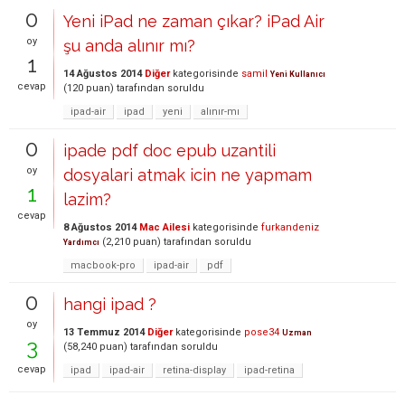
0
Yeni iPad ne zaman çıkar? iPad Air
oy
şu anda alınır mı?
1
14 Ağustos 2014
Diğer
kategorisinde
samil
Yeni Kullanıcı
cevap
(
120
puan)
tarafından
soruldu
ipad-air
ipad
yeni
alınır-mı
0
ipade pdf doc epub uzantili
oy
dosyalari atmak icin ne yapmam
1
lazim?
cevap
8 Ağustos 2014
Mac Ailesi
kategorisinde
furkandeniz
(
2,210
puan)
tarafından
soruldu
Yardımcı
macbook-pro
ipad-air
pdf
0
hangi ipad ?
oy
13 Temmuz 2014
Diğer
kategorisinde
pose34
Uzman
3
(
58,240
puan)
tarafından
soruldu
cevap
ipad
ipad-air
retina-display
ipad-retina