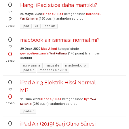
0
Hangi iPad sizce daha mantıklı?
oy
25 Mayıs 2020
iPhone / iPad
kategorisinde
boredeiru
2
(
160
puan)
tarafından
soruldu
Yeni Kullanıcı
cevap
ipad
vs
ipad-air
0
macbook air ısınması normal mi?
oy
29 Ocak 2020
Mac Ailesi
kategorisinde
0
gevisgetirenzurafa
(
140
puan)
tarafından
Yeni Kullanıcı
soruldu
cevap
aşırı-ısınma
magsafe
macbook-pro
ipad-air
macbook-air-2018
0
iPad Air 3 Elektrik Hissi Normal
oy
Mi?
0
11 Ekim 2019
iPhone / iPad
kategorisinde
tryc
Yeni
cevap
(
250
puan)
tarafından
soruldu
Kullanıcı
ipad-air
0
iPad Air (2019) Şarj Olma Süresi