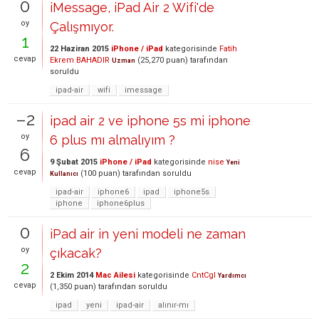
0
iMessage, iPad Air 2 Wifi'de
oy
Çalışmıyor.
1
22 Haziran 2015
iPhone / iPad
kategorisinde
Fatih
cevap
Ekrem BAHADIR
(
25,270
puan)
tarafından
Uzman
soruldu
ipad-air
wifi
imessage
–2
ipad air 2 ve iphone 5s mi iphone
oy
6 plus mı almalıyım ?
6
9 Şubat 2015
iPhone / iPad
kategorisinde
nise
Yeni
cevap
(
100
puan)
tarafından
soruldu
Kullanıcı
ipad-air
iphone6
ipad
iphone5s
iphone
iphone6plus
0
iPad air in yeni modeli ne zaman
oy
çıkacak?
2
2 Ekim 2014
Mac Ailesi
kategorisinde
CntCgl
Yardımcı
cevap
(
1,350
puan)
tarafından
soruldu
ipad
yeni
ipad-air
alınır-mı