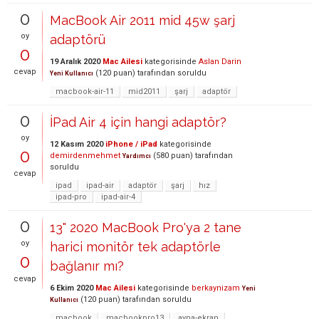
0
MacBook Air 2011 mid 45w şarj
oy
adaptörü
0
19 Aralık 2020
Mac Ailesi
kategorisinde
Aslan Darin
cevap
(
120
puan)
tarafından
soruldu
Yeni Kullanıcı
macbook-air-11
mid2011
şarj
adaptör
0
İPad Air 4 için hangi adaptör?
oy
12 Kasım 2020
iPhone / iPad
kategorisinde
0
demirdenmehmet
(
580
puan)
tarafından
Yardımcı
soruldu
cevap
ipad
ipad-air
adaptör
şarj
hız
ipad-pro
ipad-air-4
0
13" 2020 MacBook Pro'ya 2 tane
oy
harici monitör tek adaptörle
0
bağlanır mı?
cevap
6 Ekim 2020
Mac Ailesi
kategorisinde
berkaynizam
Yeni
(
120
puan)
tarafından
soruldu
Kullanıcı
macbook
macbookpro13
ayna-ekran