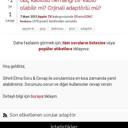
Güç kablosu herhangi bir kablo
oy
olabilir mi? Orjinali adaptörlü mü?
1
7 Mart 2013
Apple TV
kategorisinde
EfraimGENC
cevap
(
570
puan)
tarafından
soruldu
Yardımcı
apple-tv
güç
kablosu
priz
adaptör
Daha fazlasını görmek için,
tüm soruların listesine
veya
popüler etiketlere
tıklayınız.
Hoş geldiniz,
Sihirli Elma Soru & Cevap ile sorularınıza en kısa zamanda yanıt
alabilirsiniz. Sorunuzu sorun ve diğer kullanıcılar cevap versin.
Detaylı bilgi için
buraya
tıklayın.
Son etiketlenen sorular adaptör
İstatistikler