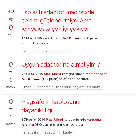
+2
usb wifi adaptör mac osxde
oy
çekimi güçlendirmiyor.Ama
0
windowsta çok iyi çekiyor.
cevap
14 Mart 2015
semihcetin
(
200
puan)
Yeni Kullanıcı
tarafından
soruldu
wifi
adaptör
-
mac-
0
Uygun adaptor ne almaliyim ?
oy
23 Ocak 2015
Mac Ailesi
kategorisinde
maniacboxer
1
(
120
puan)
tarafından
soruldu
Yeni Kullanıcı
cevap
mac
adaptör
tv-hdmi-tv-baglanti-problem
0
magsafe in kablosunun
oy
dayanikliligi
1
17 Kasım 2014
Mac Ailesi
kategorisinde
yunustrz
cevap
(
490
puan)
tarafından
soruldu
Yardımcı
magsafe
adaptör
kablo