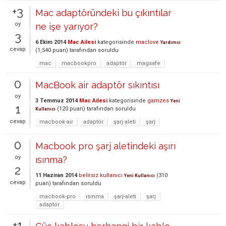
+3
Mac adaptöründeki bu çıkıntılar
oy
ne işe yarıyor?
3
6 Ekim 2014
Mac Ailesi
kategorisinde
maclove
Yardımcı
cevap
(
1,540
puan)
tarafından
soruldu
mac
macbookpro
adaptör
magsafe
0
MacBook air adaptör sıkıntısı
oy
3 Temmuz 2014
Mac Ailesi
kategorisinde
gamzes
Yeni
1
(
120
puan)
tarafından
soruldu
Kullanıcı
cevap
macbook-air
adaptör
şarj-aleti
şarj
0
Macbook pro şarj aletindeki aşırı
oy
ısınma?
2
11 Haziran 2014
belirsiz kullanıcı
(
310
Yeni Kullanıcı
cevap
puan)
tarafından
soruldu
macbook-pro
ısınma
şarj-aleti
şarj
adaptör
+1