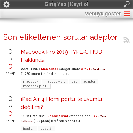
Giriş Yap | Kayıt ol
Menüyü göster
Son etiketlenen sorular adaptör
0
Macbook Pro 2019 TYPE-C HUB
oy
Hakkında
0
2 Aralık 2021
Mac Ailesi
kategorisinde
ske216
Yardımcı
cevap
(
1,250
puan)
tarafından
soruldu
macbook
macbook-pro
usb
adaptör
macbook-pro16
0
iPad Air 4 Hdmi portu ile uyumlu
oy
değil mi?
0
13 Haziran 2021
iPhone / iPad
kategorisinde
LKRR
Yeni
cevap
(
120
puan)
tarafından
soruldu
Kullanıcı
ipad-air
adaptör