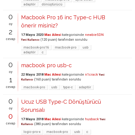
adaptör
dönüştürücü
0
Macbook Pro 16 inc Type-c HUB
oy
önerir misiniz?
2
17 Mayıs 2020
Mac Ailesi
kategorisinde
newbieSDN
cevap
(
120
puan)
tarafından
soruldu
Yeni Kullanıcı
macbook-pro16
macbook-pro
usb
adaptör
c
0
macbook pro usb-c
oy
22 Mayıs 2018
Mac Ailesi
kategorisinde
n1crack
Yeni
1
(
160
puan)
tarafından
soruldu
Kullanıcı
cevap
macbook-pro
usb
type-c
adaptör
0
Ucuz USB Type-C Dönüştürücü
oy
Sorunsalı
0
17 Mayıs 2018
Mac Ailesi
kategorisinde
husback
Yeni
cevap
(
380
puan)
tarafından
soruldu
Kullanıcı
logic-pro-x
macbook-pro
usb
c