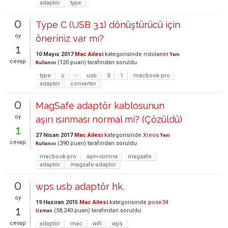
adaptör
type
0
Type C (USB 3.1) dönüştürücü için
oy
öneriniz var mı?
1
10 Mayıs 2017
Mac Ailesi
kategorisinde
rrdolaner
Yeni
cevap
(
120
puan)
tarafından
soruldu
Kullanıcı
type
c
-
usb
3
1
macbook-pro
adaptör
converter
0
MagSafe adaptör kablosunun
oy
aşırı ısınması normal mi? (Çözüldü)
1
27 Nisan 2017
Mac Ailesi
kategorisinde
Xreos
Yeni
cevap
(
390
puan)
tarafından
soruldu
Kullanıcı
macbook-pro
aşırı-ısınma
magsafe
adaptör
magsafe-adaptör
0
wps usb adaptör hk.
oy
19 Haziran 2015
Mac Ailesi
kategorisinde
pose34
1
(
58,240
puan)
tarafından
soruldu
Uzman
cevap
adaptör
mac
wifi
wps