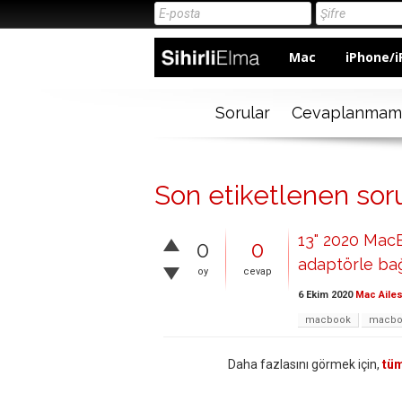
Mac
iPhone/i
Sorular
Cevaplanmam
Son etiketlenen so
13" 2020 MacB
0
0
adaptörle bağ
oy
cevap
6 Ekim 2020
Mac Ailes
macbook
macbo
Daha fazlasını görmek için,
tüm