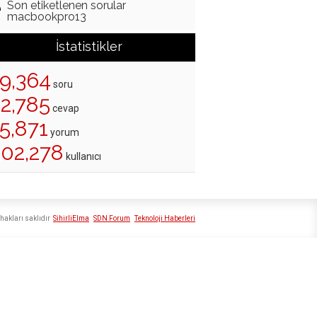
Son etiketlenen sorular
macbookpro13
İstatistikler
19,364
soru
22,785
cevap
5,871
yorum
202,278
kullanıcı
hakları saklıdır
SihirliElma
SDN Forum
Teknoloji Haberleri