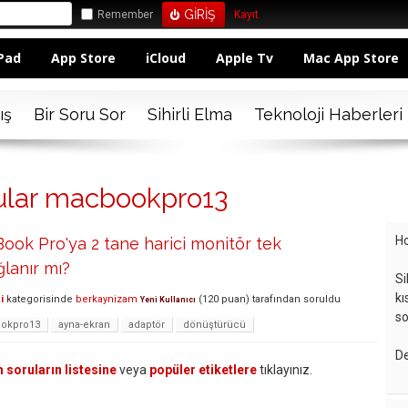
Remember
Kayıt
Pad
App Store
iCloud
Apple Tv
Mac App Store
ış
Bir Soru Sor
Sihirli Elma
Teknoloji Haberleri
rular macbookpro13
Ho
ook Pro'ya 2 tane harici monitör tek
lanır mı?
Si
kı
i
kategorisinde
berkaynizam
(
120
puan)
tarafından
soruldu
Yeni Kullanıcı
so
okpro13
ayna-ekran
adaptör
dönüştürücü
De
 soruların listesine
veya
popüler etiketlere
tıklayınız.