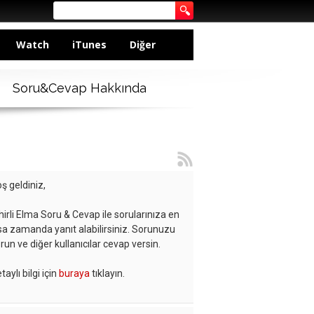
Watch
iTunes
Diğer
Soru&Cevap Hakkında
ş geldiniz,
hirli Elma Soru & Cevap ile sorularınıza en
sa zamanda yanıt alabilirsiniz. Sorunuzu
run ve diğer kullanıcılar cevap versin.
taylı bilgi için
buraya
tıklayın.