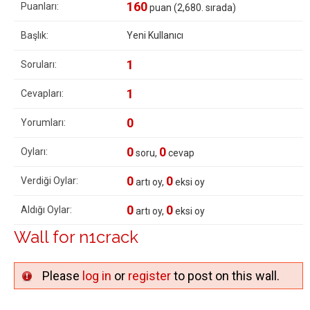
160
Puanları:
puan (
2,680
. sırada)
Başlık:
Yeni Kullanıcı
1
Soruları:
1
Cevapları:
0
Yorumları:
0
0
Oyları:
soru,
cevap
0
0
Verdiği Oylar:
artı oy,
eksi oy
0
0
Aldığı Oylar:
artı oy,
eksi oy
Wall for n1crack
Please
log in
or
register
to post on this wall.