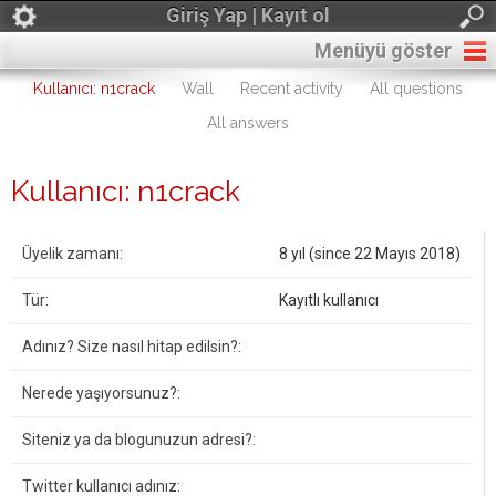
Giriş Yap | Kayıt ol
Menüyü göster
Kullanıcı: n1crack
Wall
Recent activity
All questions
All answers
Kullanıcı: n1crack
Üyelik zamanı:
8 yıl (since 22 Mayıs 2018)
Tür:
Kayıtlı kullanıcı
Adınız? Size nasıl hitap edilsin?:
Nerede yaşıyorsunuz?:
Siteniz ya da blogunuzun adresi?:
Twitter kullanıcı adınız: