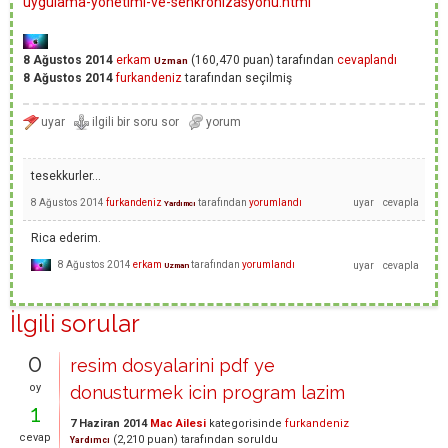
uygulama-yonetimi-ve-senkronizasyonu.html
8 Ağustos 2014
erkam
(
160,470
puan)
tarafından
cevaplandı
Uzman
8 Ağustos 2014
furkandeniz
tarafından
seçilmiş
tesekkurler...
8 Ağustos 2014
furkandeniz
tarafından
yorumlandı
Yardımcı
Rica ederim.
8 Ağustos 2014
erkam
tarafından
yorumlandı
Uzman
İlgili sorular
0
resim dosyalarini pdf ye
oy
donusturmek icin program lazim
1
7 Haziran 2014
Mac Ailesi
kategorisinde
furkandeniz
cevap
(
2,210
puan)
tarafından
soruldu
Yardımcı