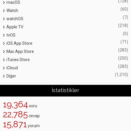
(728)
macOS
(60)
Watch
(7)
watchOS
(218)
Apple TV
(0)
tvOS
(71)
iOS App Store
(283)
Mac App Store
(200)
iTunes Store
(283)
iCloud
(1,210)
Diğer
İstatistikler
19,364
soru
22,785
cevap
15,871
yorum