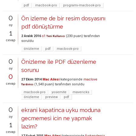
pdf
macbook-pro
programı-macbook-pro
0
Ön izleme de bir resim dosyasını
oy
pdf dönüştürme
1
2 Aralık 2016
s1
(
230
puan)
tarafından
Yeni Kullanıcı
cevap
soruldu
önizleme
pdf
macbook-pro
0
Önizleme ile PDF düzenleme
oy
sorunu
0
27 Ekim 2014
Mac Ailesi
kategorisinde
maclove
cevap
(
1,540
puan)
tarafından
soruldu
Yardımcı
macbook-pro
yosemite
mavericks
önizleme
preview
pdf
0
ekrani kapatinca uyku moduna
oy
gecmemesi icin ne yapmak
1
lazim?
cevap
17 Şubat 2015
Mac Ailesi
kategorisinde
furkandeniz