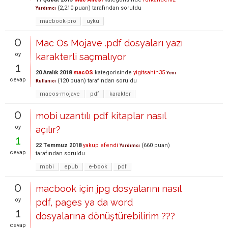
(
2,210
puan)
tarafından
soruldu
Yardımcı
macbook-pro
uyku
0
Mac Os Mojave .pdf dosyaları yazı
oy
karakterli saçmalıyor
1
20 Aralık 2018
macOS
kategorisinde
yigitsahin35
Yeni
cevap
(
120
puan)
tarafından
soruldu
Kullanıcı
macos-mojave
pdf
karakter
0
mobi uzantılı pdf kitaplar nasıl
oy
açılır?
1
22 Temmuz 2018
yakup efendi
(
660
puan)
Yardımcı
cevap
tarafından
soruldu
mobi
epub
e-book
pdf
0
macbook için jpg dosyalarını nasıl
oy
pdf, pages ya da word
1
dosyalarına dönüştürebilirim ???
cevap