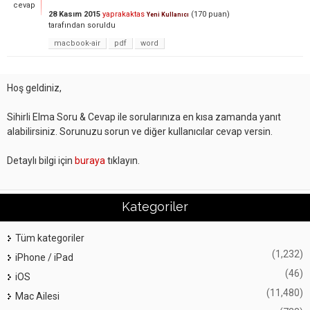
cevap
28 Kasım 2015
yaprakaktas
(
170
puan)
Yeni Kullanıcı
tarafından
soruldu
macbook-air
pdf
word
Hoş geldiniz,
Sihirli Elma Soru & Cevap ile sorularınıza en kısa zamanda yanıt
alabilirsiniz. Sorunuzu sorun ve diğer kullanıcılar cevap versin.
Detaylı bilgi için
buraya
tıklayın.
Kategoriler
Tüm kategoriler
(1,232)
iPhone / iPad
(46)
iOS
(11,480)
Mac Ailesi