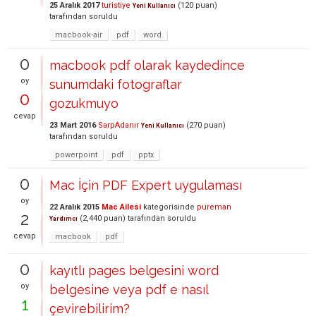
25 Aralık 2017
turistiye
(
120
puan)
Yeni Kullanıcı
tarafından
soruldu
macbook-air
pdf
word
0
macbook pdf olarak kaydedince
oy
sunumdaki fotograflar
0
gozukmuyo
cevap
23 Mart 2016
SarpAdanır
(
270
puan)
Yeni Kullanıcı
tarafından
soruldu
powerpoint
pdf
pptx
0
Mac İçin PDF Expert uygulaması
oy
22 Aralık 2015
Mac Ailesi
kategorisinde
pureman
2
(
2,440
puan)
tarafından
soruldu
Yardımcı
cevap
macbook
pdf
0
kayıtlı pages belgesini word
oy
belgesine veya pdf e nasıl
1
çevirebilirim?