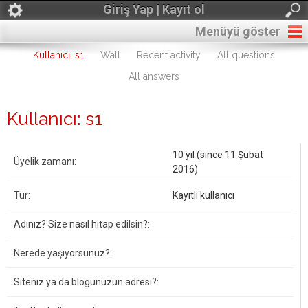
Giriş Yap | Kayıt ol
Menüyü göster
Kullanıcı: s1
Wall
Recent activity
All questions
All answers
Kullanıcı: s1
10 yıl (since 11 Şubat
Üyelik zamanı:
2016)
Tür:
Kayıtlı kullanıcı
Adınız? Size nasıl hitap edilsin?:
Nerede yaşıyorsunuz?:
Siteniz ya da blogunuzun adresi?: