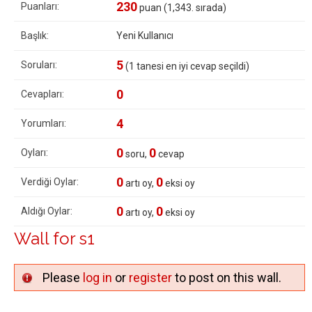
230
Puanları:
puan (
1,343
. sırada)
Başlık:
Yeni Kullanıcı
5
Soruları:
(
1
tanesi en iyi cevap seçildi)
0
Cevapları:
4
Yorumları:
0
0
Oyları:
soru,
cevap
0
0
Verdiği Oylar:
artı oy,
eksi oy
0
0
Aldığı Oylar:
artı oy,
eksi oy
Wall for s1
Please
log in
or
register
to post on this wall.