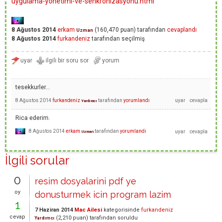
uygulama-yonetimi-ve-senkronizasyonu.html
8 Ağustos 2014
erkam
(
160,470
puan)
tarafından
cevaplandı
Uzman
8 Ağustos 2014
furkandeniz
tarafından
seçilmiş
tesekkurler...
8 Ağustos 2014
furkandeniz
tarafından
yorumlandı
Yardımcı
Rica ederim.
8 Ağustos 2014
erkam
tarafından
yorumlandı
Uzman
İlgili sorular
0
resim dosyalarini pdf ye
oy
donusturmek icin program lazim
1
7 Haziran 2014
Mac Ailesi
kategorisinde
furkandeniz
cevap
(
2,210
puan)
tarafından
soruldu
Yardımcı