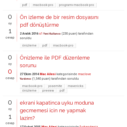
pdf
macbook-pro
programı-macbook-pro
0
Ön izleme de bir resim dosyasını
oy
pdf dönüştürme
1
2 Aralık 2016
s1
(
230
puan)
tarafından
Yeni Kullanıcı
cevap
soruldu
önizleme
pdf
macbook-pro
0
Önizleme ile PDF düzenleme
oy
sorunu
0
27 Ekim 2014
Mac Ailesi
kategorisinde
maclove
cevap
(
1,540
puan)
tarafından
soruldu
Yardımcı
macbook-pro
yosemite
mavericks
önizleme
preview
pdf
0
ekrani kapatinca uyku moduna
oy
gecmemesi icin ne yapmak
1
lazim?
cevap
17 Şubat 2015
Mac Ailesi
kategorisinde
furkandeniz