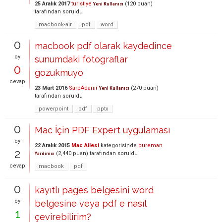
25 Aralık 2017
turistiye
(
120
puan)
Yeni Kullanıcı
tarafından
soruldu
macbook-air
pdf
word
0
macbook pdf olarak kaydedince
oy
sunumdaki fotograflar
0
gozukmuyo
cevap
23 Mart 2016
SarpAdanır
(
270
puan)
Yeni Kullanıcı
tarafından
soruldu
powerpoint
pdf
pptx
0
Mac İçin PDF Expert uygulaması
oy
22 Aralık 2015
Mac Ailesi
kategorisinde
pureman
2
(
2,440
puan)
tarafından
soruldu
Yardımcı
cevap
macbook
pdf
0
kayıtlı pages belgesini word
oy
belgesine veya pdf e nasıl
1
çevirebilirim?