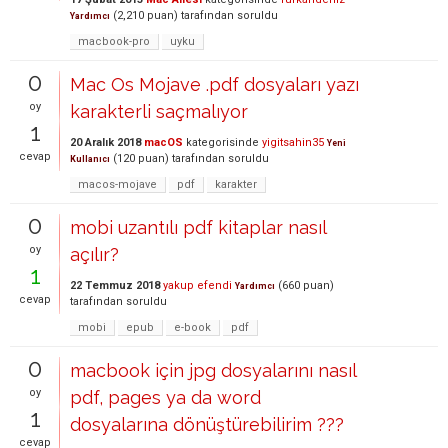
(
2,210
puan)
tarafından
soruldu
Yardımcı
macbook-pro
uyku
0
Mac Os Mojave .pdf dosyaları yazı
oy
karakterli saçmalıyor
1
20 Aralık 2018
macOS
kategorisinde
yigitsahin35
Yeni
cevap
(
120
puan)
tarafından
soruldu
Kullanıcı
macos-mojave
pdf
karakter
0
mobi uzantılı pdf kitaplar nasıl
oy
açılır?
1
22 Temmuz 2018
yakup efendi
(
660
puan)
Yardımcı
cevap
tarafından
soruldu
mobi
epub
e-book
pdf
0
macbook için jpg dosyalarını nasıl
oy
pdf, pages ya da word
1
dosyalarına dönüştürebilirim ???
cevap