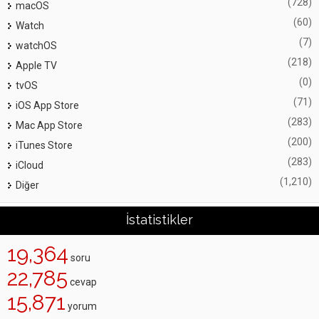
(728)
macOS
(60)
Watch
(7)
watchOS
(218)
Apple TV
(0)
tvOS
(71)
iOS App Store
(283)
Mac App Store
(200)
iTunes Store
(283)
iCloud
(1,210)
Diğer
İstatistikler
19,364
soru
22,785
cevap
15,871
yorum