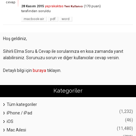
cevap
28 Kasım 2015
yaprakaktas
(
170
puan)
Yeni Kullanıcı
tarafından
soruldu
macbook-air
pdf
word
Hoş geldiniz,
Sihirli Elma Soru & Cevap ile sorularınıza en kısa zamanda yanıt
alabilirsiniz. Sorunuzu sorun ve diğer kullanıcılar cevap versin.
Detaylı bilgi için
buraya
tıklayın.
Kategoriler
Tüm kategoriler
(1,232)
iPhone / iPad
(46)
iOS
(11,480)
Mac Ailesi