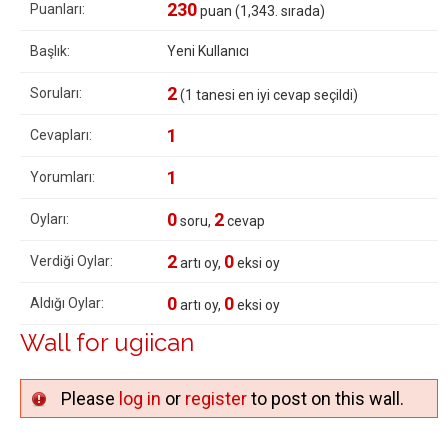
230
Puanları:
puan (
1,343
. sırada)
Başlık:
Yeni Kullanıcı
2
Soruları:
(
1
tanesi en iyi cevap seçildi)
1
Cevapları:
1
Yorumları:
0
2
Oyları:
soru,
cevap
2
0
Verdiği Oylar:
artı oy,
eksi oy
0
0
Aldığı Oylar:
artı oy,
eksi oy
Wall for ugiican
Please
log in
or
register
to post on this wall.