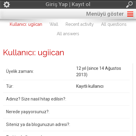
Giriş Yap | Kayıt ol
Menüyü göster
Kullanıcı: ugiican
Wall
Recent activity
All questions
All answers
Kullanıcı: ugiican
12 yıl (since 14 Ağustos
Üyelik zamanı:
2013)
Tür:
Kayıtlı kullanıcı
Adınız? Size nasıl hitap edilsin?:
Nerede yaşıyorsunuz?:
Siteniz ya da blogunuzun adresi?: