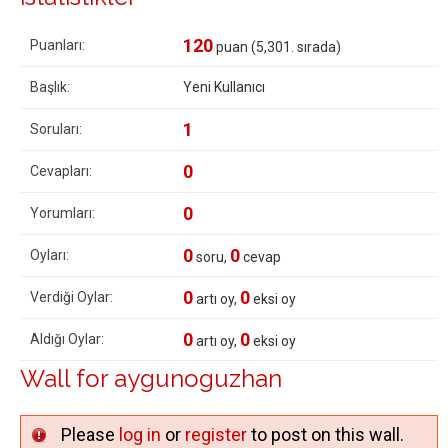
120
Puanları:
puan (
5,301
. sırada)
Başlık:
Yeni Kullanıcı
1
Soruları:
0
Cevapları:
0
Yorumları:
0
0
Oyları:
soru,
cevap
0
0
Verdiği Oylar:
artı oy,
eksi oy
0
0
Aldığı Oylar:
artı oy,
eksi oy
Wall for aygunoguzhan
Please
log in
or
register
to post on this wall.