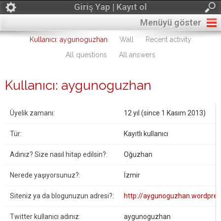
Giriş Yap | Kayıt ol
Menüyü göster
Kullanıcı: aygunoguzhan
Wall
Recent activity
All questions
All answers
Kullanıcı: aygunoguzhan
Üyelik zamanı:
12 yıl (since 1 Kasım 2013)
Tür:
Kayıtlı kullanıcı
Adınız? Size nasıl hitap edilsin?:
Oğuzhan
Nerede yaşıyorsunuz?:
İzmir
Siteniz ya da blogunuzun adresi?:
http://aygunoguzhan.wordpre
Twitter kullanıcı adınız:
aygunoguzhan