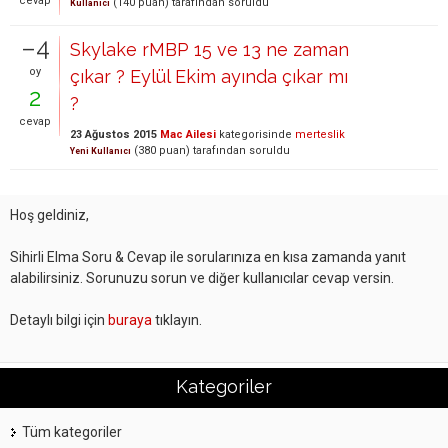
cevap
(
140
puan)
tarafından
soruldu
Kullanıcı
–4
Skylake rMBP 15 ve 13 ne zaman
oy
çıkar ? Eylül Ekim ayında çıkar mı
2
?
cevap
23 Ağustos 2015
Mac Ailesi
kategorisinde
merteslik
(
380
puan)
tarafından
soruldu
Yeni Kullanıcı
Hoş geldiniz,
Sihirli Elma Soru & Cevap ile sorularınıza en kısa zamanda yanıt
alabilirsiniz. Sorunuzu sorun ve diğer kullanıcılar cevap versin.
Detaylı bilgi için
buraya
tıklayın.
Kategoriler
Tüm kategoriler