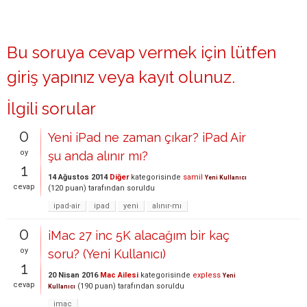
Bu soruya cevap vermek için lütfen
giriş yapınız
veya
kayıt olunuz
.
İlgili sorular
0
Yeni iPad ne zaman çıkar? iPad Air
oy
şu anda alınır mı?
1
14 Ağustos 2014
Diğer
kategorisinde
samil
Yeni Kullanıcı
cevap
(
120
puan)
tarafından
soruldu
ipad-air
ipad
yeni
alınır-mı
0
iMac 27 inc 5K alacağım bir kaç
oy
soru? (Yeni Kullanıcı)
1
20 Nisan 2016
Mac Ailesi
kategorisinde
expless
Yeni
cevap
(
190
puan)
tarafından
soruldu
Kullanıcı
imac