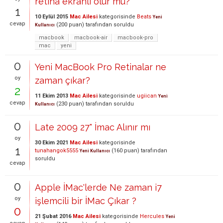
retina ekranlı olur mu?
1
10 Eylül 2015
Mac Ailesi
kategorisinde
Beats
Yeni
cevap
(
200
puan)
tarafından
soruldu
Kullanıcı
macbook
macbook-air
macbook-pro
mac
yeni
0
Yeni MacBook Pro Retinalar ne
oy
zaman çıkar?
2
11 Ekim 2013
Mac Ailesi
kategorisinde
ugiican
Yeni
cevap
(
230
puan)
tarafından
soruldu
Kullanıcı
0
Late 2009 27" İmac Alınır mı
oy
30 Ekim 2021
Mac Ailesi
kategorisinde
1
tunahangok5555
(
160
puan)
tarafından
Yeni Kullanıcı
soruldu
cevap
0
Apple İMac'lerde Ne zaman i7
oy
işlemcili bir İMac Çıkar ?
0
21 Şubat 2016
Mac Ailesi
kategorisinde
Hercules
Yeni