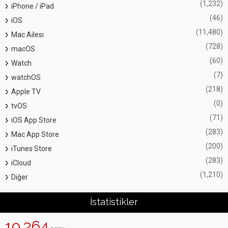
(1,232)
iPhone / iPad
(46)
iOS
(11,480)
Mac Ailesi
(728)
macOS
(60)
Watch
(7)
watchOS
(218)
Apple TV
(0)
tvOS
(71)
iOS App Store
(283)
Mac App Store
(200)
iTunes Store
(283)
iCloud
(1,210)
Diğer
İstatistikler
19,364