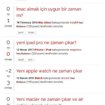
0
İmac almak için uygun bir zaman
oy
mı?
1
18 Temmuz 2016
Mac Ailesi
kategorisinde
holy84
Yeni
cevap
(
120
puan)
tarafından
soruldu
Kullanıcı
yeni
imac
0
yeni ipad pro ne zaman çıkar?
oy
12 Nisan 2017
iPhone / iPad
kategorisinde
erayerinc
0
(
220
puan)
tarafından
soruldu
Yeni Kullanıcı
cevap
ipad
pro
–2
Yeni apple watch ne zaman çıkar
oy
12 Kasım 2015
Watch
kategorisinde
drcere
Yeni
3
(
190
puan)
tarafından
soruldu
Kullanıcı
cevap
0
Yeni macler ne zaman çıkar ve air
oy