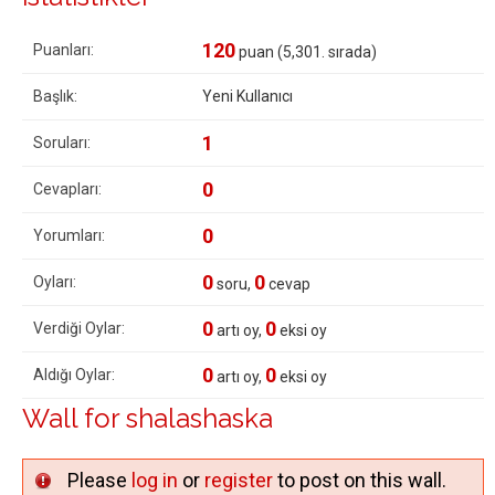
120
Puanları:
puan (
5,301
. sırada)
Başlık:
Yeni Kullanıcı
1
Soruları:
0
Cevapları:
0
Yorumları:
0
0
Oyları:
soru,
cevap
0
0
Verdiği Oylar:
artı oy,
eksi oy
0
0
Aldığı Oylar:
artı oy,
eksi oy
Wall for shalashaska
Please
log in
or
register
to post on this wall.