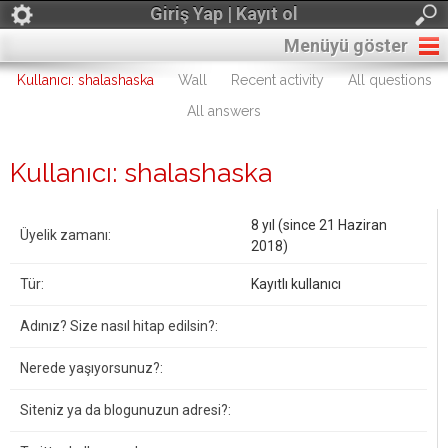
Giriş Yap | Kayıt ol
Menüyü göster
Kullanıcı: shalashaska
Wall
Recent activity
All questions
All answers
Kullanıcı: shalashaska
8 yıl (since 21 Haziran
Üyelik zamanı:
2018)
Tür:
Kayıtlı kullanıcı
Adınız? Size nasıl hitap edilsin?:
Nerede yaşıyorsunuz?:
Siteniz ya da blogunuzun adresi?: