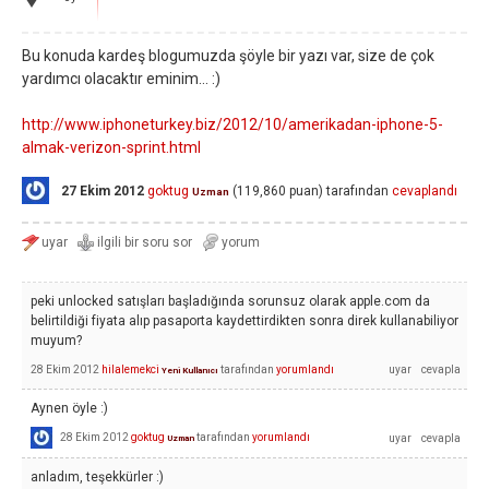
Bu konuda kardeş blogumuzda şöyle bir yazı var, size de çok
yardımcı olacaktır eminim... :)
http://www.iphoneturkey.biz/2012/10/amerikadan-iphone-5-
almak-verizon-sprint.html
27 Ekim 2012
goktug
(
119,860
puan)
tarafından
cevaplandı
Uzman
peki unlocked satışları başladığında sorunsuz olarak apple.com da
belirtildiği fiyata alıp pasaporta kaydettirdikten sonra direk kullanabiliyor
muyum?
28 Ekim 2012
hilalemekci
tarafından
yorumlandı
Yeni Kullanıcı
Aynen öyle :)
28 Ekim 2012
goktug
tarafından
yorumlandı
Uzman
anladım, teşekkürler :)