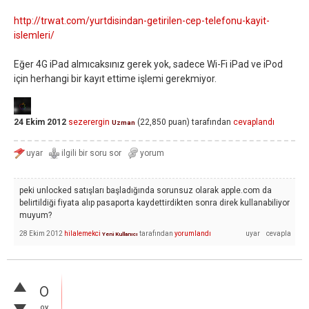
http://trwat.com/yurtdisindan-getirilen-cep-telefonu-kayit-
islemleri/
Eğer 4G iPad almıcaksınız gerek yok, sadece Wi-Fi iPad ve iPod
için herhangi bir kayıt ettime işlemi gerekmiyor.
24 Ekim 2012
sezerergin
(
22,850
puan)
tarafından
cevaplandı
Uzman
peki unlocked satışları başladığında sorunsuz olarak apple.com da
belirtildiği fiyata alıp pasaporta kaydettirdikten sonra direk kullanabiliyor
muyum?
28 Ekim 2012
hilalemekci
tarafından
yorumlandı
Yeni Kullanıcı
0
oy