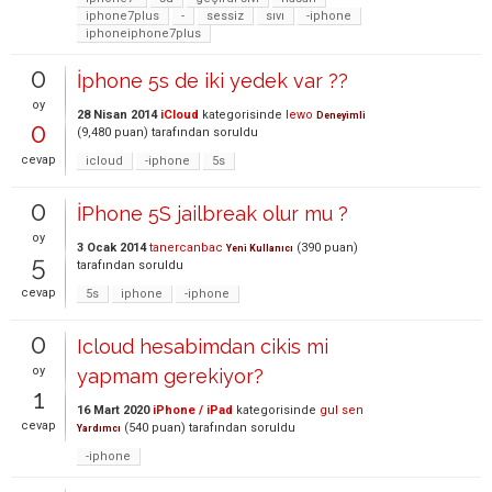
iphone7plus
-
sessiz
sıvı
-iphone
iphoneiphone7plus
0
İphone 5s de iki yedek var ??
oy
28 Nisan 2014
iCloud
kategorisinde
lewo
Deneyimli
0
(
9,480
puan)
tarafından
soruldu
cevap
icloud
-iphone
5s
0
İPhone 5S jailbreak olur mu ?
oy
3 Ocak 2014
tanercanbac
(
390
puan)
Yeni Kullanıcı
5
tarafından
soruldu
cevap
5s
iphone
-iphone
0
Icloud hesabimdan cikis mi
oy
yapmam gerekiyor?
1
16 Mart 2020
iPhone / iPad
kategorisinde
gul sen
cevap
(
540
puan)
tarafından
soruldu
Yardımcı
-iphone