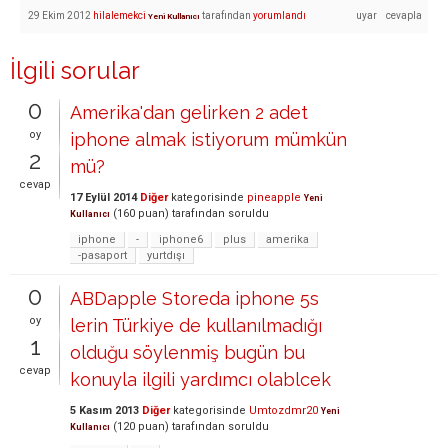
29 Ekim 2012
hilalemekci
tarafından
yorumlandı
Yeni Kullanıcı
İlgili sorular
0
Amerika'dan gelirken 2 adet
oy
iphone almak istiyorum mümkün
2
mü?
cevap
17 Eylül 2014
Diğer
kategorisinde
pineapple
Yeni
(
160
puan)
tarafından
soruldu
Kullanıcı
iphone
-
iphone6
plus
amerika
-pasaport
yurtdışı
0
ABDapple Storeda iphone 5s
oy
lerin Türkiye de kullanılmadığı
1
olduğu söylenmiş bugün bu
cevap
konuyla ilgili yardımcı olablcek
5 Kasım 2013
Diğer
kategorisinde
Umtozdmr20
Yeni
(
120
puan)
tarafından
soruldu
Kullanıcı