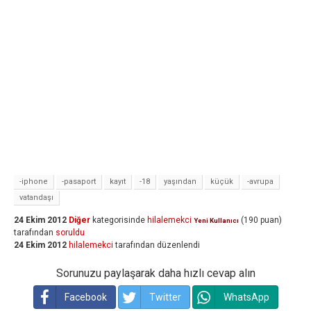
-iphone
-pasaport
kayıt
-18
yaşından
küçük
-avrupa
vatandaşı
24 Ekim 2012
Diğer
kategorisinde
hilalemekci
(
190
puan)
Yeni Kullanıcı
tarafından
soruldu
24 Ekim 2012
hilalemekci
tarafından
düzenlendi
Sorunuzu paylaşarak daha hızlı cevap alın
Facebook
Twitter
WhatsApp