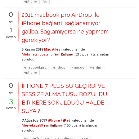
-iphone
5s
0
2011 macbook pro AirDrop ile
oy
iPhone bağlantı sağlanamıyor
1
galiba. Sağlamıyorsa ne yapmam
cevap
gerekiyor?
5 Kasım 2018
Mac Ailesi
kategorisinde
Mehmetalibostanci
(
210
puan)
tarafından
Yeni Kullanıcı
soruldu
-macbookpro
-airdrop
-macos
-yardım
-iphone
0
İPHONE 7 PLUS SU GEÇİRDİ VE
oy
SESSİZE ALMA TUŞU BOZULDU
3
BİR KERE SOKULDUĞU HALDE
cevap
SUYA ?
7 Ağustos 2017
iPhone / iPad
kategorisinde
Mervekaya59
(
150
puan)
tarafından
Yeni Kullanıcı
soruldu
iphone7-
su
geçirdi-sıvı
hasarı