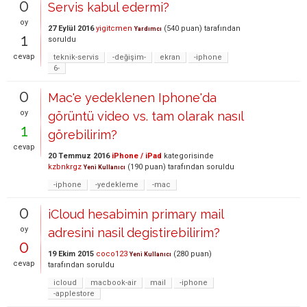
0
Servis kabul edermi?
oy
27 Eylül 2016
yigitcmen
(
540
puan)
tarafından
Yardımcı
1
soruldu
cevap
teknik-servis
-değişim-
ekran
-iphone
6-
0
Mac'e yedeklenen Iphone'da
oy
görüntü video vs. tam olarak nasıl
1
görebilirim?
cevap
20 Temmuz 2016
iPhone / iPad
kategorisinde
kzbnkrgz
(
190
puan)
tarafından
soruldu
Yeni Kullanıcı
-iphone
-yedekleme
-mac
0
iCloud hesabimin primary mail
oy
adresini nasil degistirebilirim?
0
19 Ekim 2015
coco123
(
280
puan)
Yeni Kullanıcı
cevap
tarafından
soruldu
icloud
macbook-air
mail
-iphone
-applestore