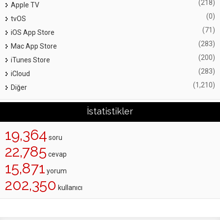
(218)
Apple TV
(0)
tvOS
(71)
iOS App Store
(283)
Mac App Store
(200)
iTunes Store
(283)
iCloud
(1,210)
Diğer
İstatistikler
19,364
soru
22,785
cevap
15,871
yorum
202,350
kullanıcı