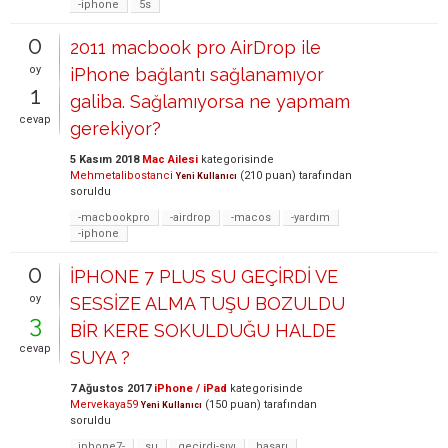
-iphone
5s
0
2011 macbook pro AirDrop ile
oy
iPhone bağlantı sağlanamıyor
1
galiba. Sağlamıyorsa ne yapmam
cevap
gerekiyor?
5 Kasım 2018
Mac Ailesi
kategorisinde
Mehmetalibostanci
(
210
puan)
tarafından
Yeni Kullanıcı
soruldu
-macbookpro
-airdrop
-macos
-yardım
-iphone
0
İPHONE 7 PLUS SU GEÇİRDİ VE
oy
SESSİZE ALMA TUŞU BOZULDU
3
BİR KERE SOKULDUĞU HALDE
cevap
SUYA ?
7 Ağustos 2017
iPhone / iPad
kategorisinde
Mervekaya59
(
150
puan)
tarafından
Yeni Kullanıcı
soruldu
iphone7-
su
geçirdi-sıvı
hasarı