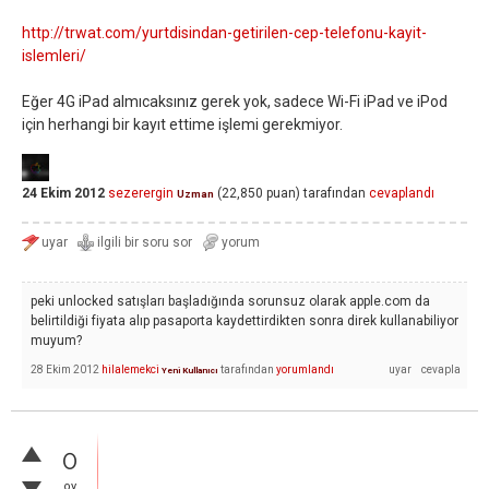
http://trwat.com/yurtdisindan-getirilen-cep-telefonu-kayit-
islemleri/
Eğer 4G iPad almıcaksınız gerek yok, sadece Wi-Fi iPad ve iPod
için herhangi bir kayıt ettime işlemi gerekmiyor.
24 Ekim 2012
sezerergin
(
22,850
puan)
tarafından
cevaplandı
Uzman
peki unlocked satışları başladığında sorunsuz olarak apple.com da
belirtildiği fiyata alıp pasaporta kaydettirdikten sonra direk kullanabiliyor
muyum?
28 Ekim 2012
hilalemekci
tarafından
yorumlandı
Yeni Kullanıcı
0
oy