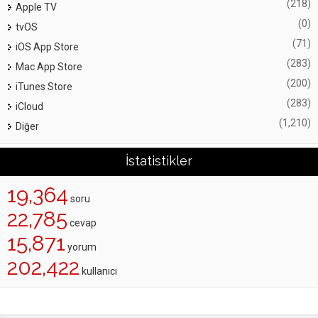
(218)
Apple TV
(0)
tvOS
(71)
iOS App Store
(283)
Mac App Store
(200)
iTunes Store
(283)
iCloud
(1,210)
Diğer
İstatistikler
19,364
soru
22,785
cevap
15,871
yorum
202,422
kullanıcı