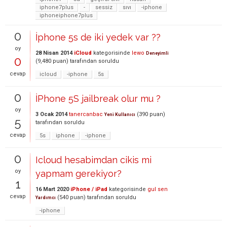
iphone7plus
-
sessiz
sıvı
-iphone
iphoneiphone7plus
0
İphone 5s de iki yedek var ??
oy
28 Nisan 2014
iCloud
kategorisinde
lewo
Deneyimli
0
(
9,480
puan)
tarafından
soruldu
cevap
icloud
-iphone
5s
0
İPhone 5S jailbreak olur mu ?
oy
3 Ocak 2014
tanercanbac
(
390
puan)
Yeni Kullanıcı
5
tarafından
soruldu
cevap
5s
iphone
-iphone
0
Icloud hesabimdan cikis mi
oy
yapmam gerekiyor?
1
16 Mart 2020
iPhone / iPad
kategorisinde
gul sen
cevap
(
540
puan)
tarafından
soruldu
Yardımcı
-iphone