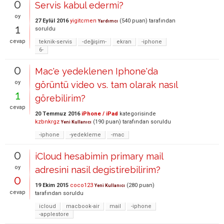
0
Servis kabul edermi?
oy
27 Eylül 2016
yigitcmen
(
540
puan)
tarafından
Yardımcı
1
soruldu
cevap
teknik-servis
-değişim-
ekran
-iphone
6-
0
Mac'e yedeklenen Iphone'da
oy
görüntü video vs. tam olarak nasıl
1
görebilirim?
cevap
20 Temmuz 2016
iPhone / iPad
kategorisinde
kzbnkrgz
(
190
puan)
tarafından
soruldu
Yeni Kullanıcı
-iphone
-yedekleme
-mac
0
iCloud hesabimin primary mail
oy
adresini nasil degistirebilirim?
0
19 Ekim 2015
coco123
(
280
puan)
Yeni Kullanıcı
cevap
tarafından
soruldu
icloud
macbook-air
mail
-iphone
-applestore