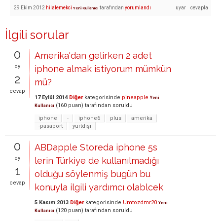
29 Ekim 2012
hilalemekci
tarafından
yorumlandı
Yeni Kullanıcı
İlgili sorular
0
Amerika'dan gelirken 2 adet
oy
iphone almak istiyorum mümkün
2
mü?
cevap
17 Eylül 2014
Diğer
kategorisinde
pineapple
Yeni
(
160
puan)
tarafından
soruldu
Kullanıcı
iphone
-
iphone6
plus
amerika
-pasaport
yurtdışı
0
ABDapple Storeda iphone 5s
oy
lerin Türkiye de kullanılmadığı
1
olduğu söylenmiş bugün bu
cevap
konuyla ilgili yardımcı olablcek
5 Kasım 2013
Diğer
kategorisinde
Umtozdmr20
Yeni
(
120
puan)
tarafından
soruldu
Kullanıcı