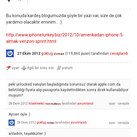
Bu konuda kardeş blogumuzda şöyle bir yazı var, size de çok
yardımcı olacaktır eminim... :)
http://www.iphoneturkey.biz/2012/10/amerikadan-iphone-5-
almak-verizon-sprint.html
27 Ekim 2012
goktug
(
119,860
puan)
tarafından
cevaplandı
Uzman
peki unlocked satışları başladığında sorunsuz olarak apple.com da
belirtildiği fiyata alıp pasaporta kaydettirdikten sonra direk kullanabiliyor
muyum?
28 Ekim 2012
hilalemekci
tarafından
yorumlandı
Yeni Kullanıcı
Aynen öyle :)
28 Ekim 2012
goktug
tarafından
yorumlandı
Uzman
anladım, teşekkürler :)