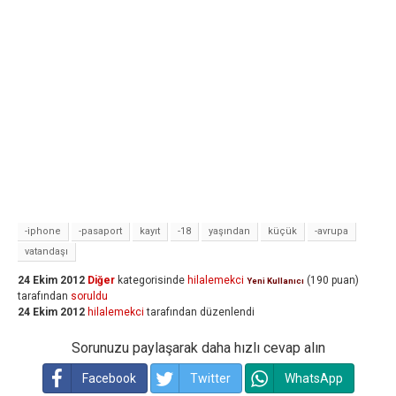
-iphone
-pasaport
kayıt
-18
yaşından
küçük
-avrupa
vatandaşı
24 Ekim 2012
Diğer
kategorisinde
hilalemekci
(
190
puan)
Yeni Kullanıcı
tarafından
soruldu
24 Ekim 2012
hilalemekci
tarafından
düzenlendi
Sorunuzu paylaşarak daha hızlı cevap alın
Facebook
Twitter
WhatsApp