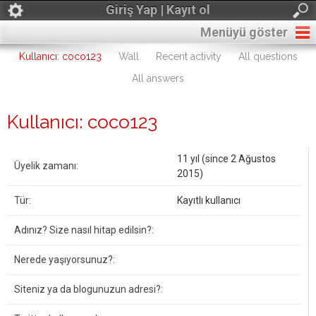
Giriş Yap | Kayıt ol
Menüyü göster
Kullanıcı: coco123
Wall
Recent activity
All questions
All answers
Kullanıcı: coco123
11 yıl (since 2 Ağustos
Üyelik zamanı:
2015)
Tür:
Kayıtlı kullanıcı
Adınız? Size nasıl hitap edilsin?:
Nerede yaşıyorsunuz?:
Siteniz ya da blogunuzun adresi?: