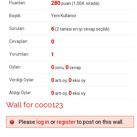
280
Puanları:
puan (
1,004
. sırada)
Başlık:
Yeni Kullanıcı
6
Soruları:
(
2
tanesi en iyi cevap seçildi)
0
Cevapları:
1
Yorumları:
0
0
Oyları:
soru,
cevap
0
0
Verdiği Oylar:
artı oy,
eksi oy
0
0
Aldığı Oylar:
artı oy,
eksi oy
Wall for coco123
Please
log in
or
register
to post on this wall.