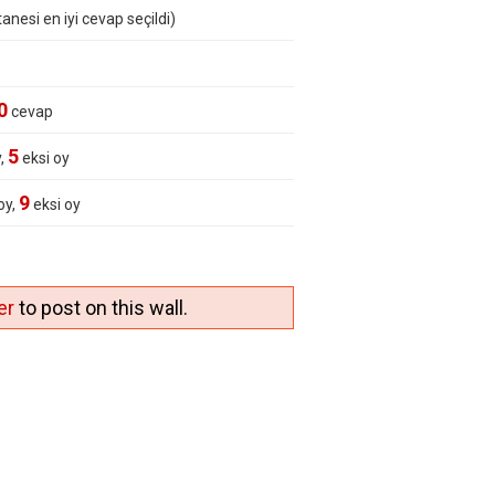
anesi en iyi cevap seçildi)
0
cevap
5
y,
eksi oy
9
oy,
eksi oy
er
to post on this wall.