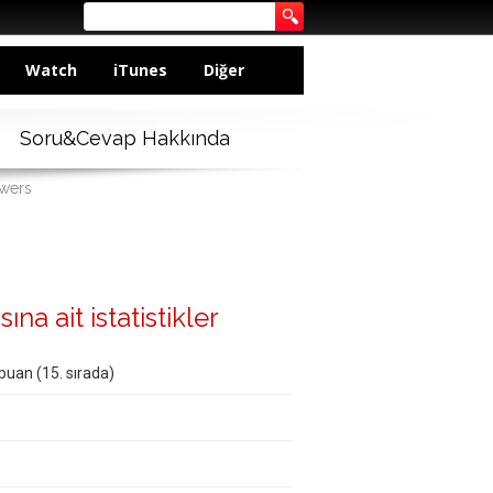
Watch
iTunes
Diğer
Soru&Cevap Hakkında
swers
ına ait istatistikler
puan (
15
. sırada)