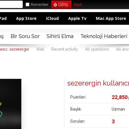
Remember
Kayıt
Pad
App Store
iCloud
Apple Tv
Mac App Store
ış
Bir Soru Sor
Sihirli Elma
Teknoloji Haberleri
anıcı: sezerergin
Wall
Recent activity
All questions
All an
sezerergin kullanıcıs
22,850
Puanları:
Başlık:
Uzman
3
Soruları: