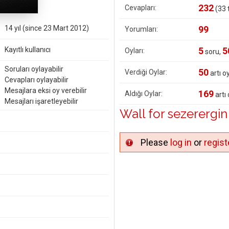
232
Cevapları:
(
33
t
14 yıl (since 23 Mart 2012)
99
Yorumları:
Kayıtlı kullanıcı
5
5
Oyları:
soru,
Soruları oylayabilir
50
Verdiği Oylar:
artı o
Cevapları oylayabilir
Mesajlara eksi oy verebilir
169
Aldığı Oylar:
artı 
Mesajları işaretleyebilir
Wall for sezerergin
Please
log in
or
regist