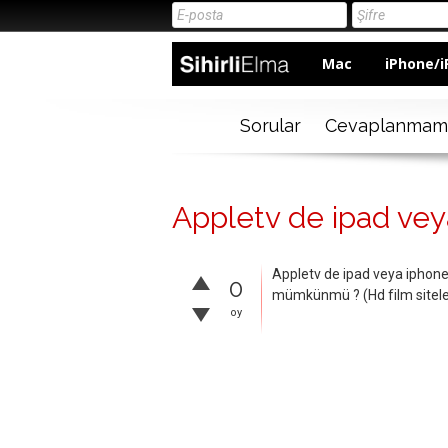
Mac
iPhone/i
Sorular
Cevaplanmam
Appletv de ipad veya
Appletv de ipad veya iphone 
0
mümkünmü ? (Hd film sitel
oy