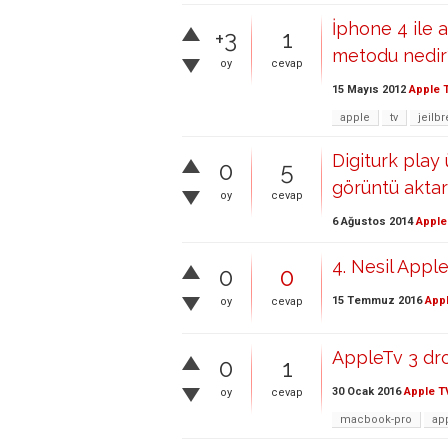
İphone 4 ile 
+3
1
metodu nedir
oy
cevap
15 Mayıs 2012
Apple 
apple
tv
jeilb
Digiturk play
0
5
görüntü aktara
oy
cevap
6 Ağustos 2014
Apple
4. Nesil App
0
0
15 Temmuz 2016
App
oy
cevap
AppleTv 3 dro
0
1
30 Ocak 2016
Apple T
oy
cevap
macbook-pro
app