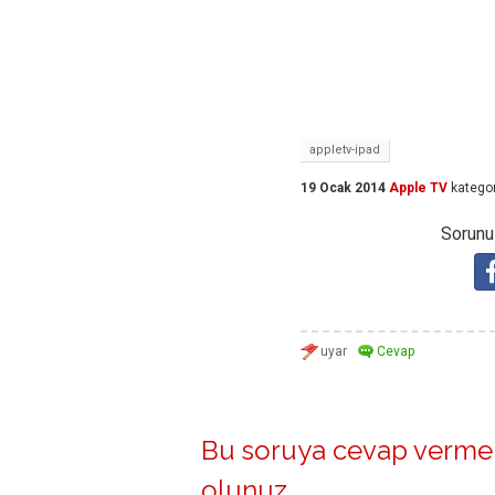
appletv-ipad
19 Ocak 2014
Apple TV
kategor
Sorunuz
Bu soruya cevap vermek
olunuz
.