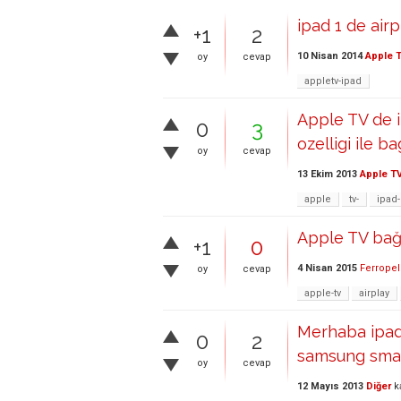
ipad 1 de airp
+1
2
10 Nisan 2014
Apple 
oy
cevap
appletv-ipad
Apple TV de 
0
3
ozelligi ile 
oy
cevap
13 Ekim 2013
Apple T
apple
tv-
ipad-
Apple TV bağl
+1
0
4 Nisan 2015
Ferropel
oy
cevap
apple-tv
airplay
Merhaba ipad 
0
2
samsung smart
oy
cevap
12 Mayıs 2013
Diğer
k