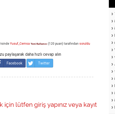
isinde
Yusuf_Cemsa
(
120
puan)
tarafından
soruldu
Yeni Kullanıcı
u paylaşarak daha hızlı cevap alın
Facebook
Twitter
 için lütfen
giriş yapınız
veya
kayıt