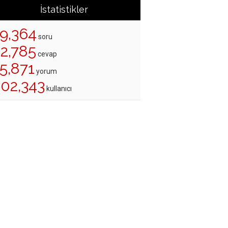
İstatistikler
19,364
soru
22,785
cevap
5,871
yorum
202,343
kullanıcı