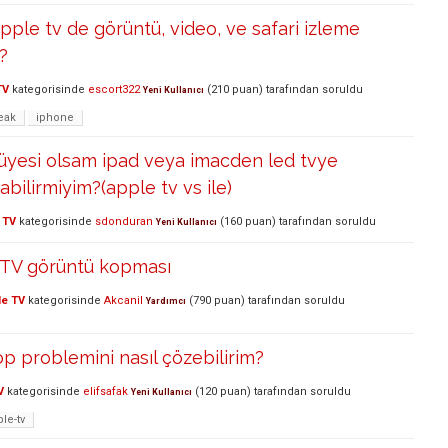
apple tv de görüntü, video, ve safari izleme
?
TV
kategorisinde
escort322
(
210
puan)
tarafından
soruldu
Yeni Kullanıcı
reak
iphone
 üyesi olsam ipad veya imacden led tvye
bilirmiyim?(apple tv vs ile)
 TV
kategorisinde
sdonduran
(
160
puan)
tarafından
soruldu
Yeni Kullanıcı
leTV görüntü kopması
le TV
kategorisinde
Akcanil
(
790
puan)
tarafından
soruldu
Yardımcı
p problemini nasıl çözebilirim?
V
kategorisinde
elifsafak
(
120
puan)
tarafından
soruldu
Yeni Kullanıcı
le-tv