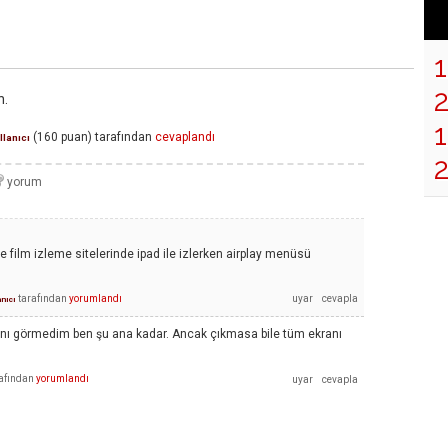
n.
1
(
160
puan)
tarafından
cevaplandı
llanıcı
e film izleme sitelerinde ipad ile izlerken airplay menüsü
tarafından
yorumlandı
anıcı
ını görmedim ben şu ana kadar. Ancak çıkmasa bile tüm ekranı
afından
yorumlandı