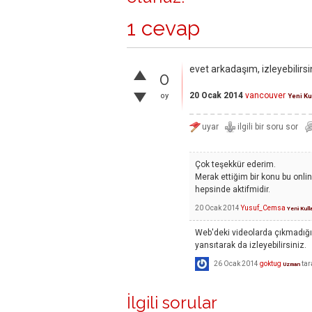
1 cevap
evet arkadaşım, izleyebilirsi
0
20 Ocak 2014
vancouver
oy
Yeni Ku
Çok teşekkür ederim.
Merak ettiğim bir konu bu onlin
hepsinde aktifmidir.
20 Ocak 2014
Yusuf_Cemsa
Yeni Kull
Web'deki videolarda çıkmadığ
yansıtarak da izleyebilirsiniz.
26 Ocak 2014
goktug
tar
Uzman
İlgili sorular