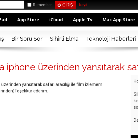
Remember
Kayıt
Pad
App Store
iCloud
Apple Tv
Mac App Store
ış
Bir Soru Sor
Sihirli Elma
Teknoloji Haberleri
 iphone üzerinden yansıtarak safa
Ho
üzerinden yansıtarak safari aracılığı ile film izlemem
erinden)Teşekkür ederim.
Si
kı
so
De