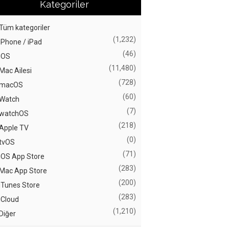
Kategoriler
Tüm kategoriler
(1,232)
iPhone / iPad
(46)
iOS
(11,480)
Mac Ailesi
(728)
macOS
(60)
Watch
(7)
watchOS
(218)
Apple TV
(0)
tvOS
(71)
iOS App Store
(283)
Mac App Store
(200)
iTunes Store
(283)
iCloud
(1,210)
Diğer