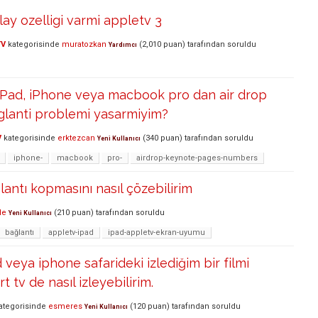
lay ozelligi varmi appletv 3
TV
kategorisinde
muratozkan
(
2,010
puan)
tarafından
soruldu
Yardımcı
iPad, iPhone veya macbook pro dan air drop
baglanti problemi yasarmiyim?
V
kategorisinde
erktezcan
(
340
puan)
tarafından
soruldu
Yeni Kullanıcı
iphone-
macbook
pro-
airdrop-keynote-pages-numbers
antı kopmasını nasıl çözebilirim
le
(
210
puan)
tarafından
soruldu
Yeni Kullanıcı
bağlantı
appletv-ipad
ipad-appletv-ekran-uyumu
veya iphone safarideki izlediğim bir filmi
 tv de nasıl izleyebilirim.
ategorisinde
esmeres
(
120
puan)
tarafından
soruldu
Yeni Kullanıcı