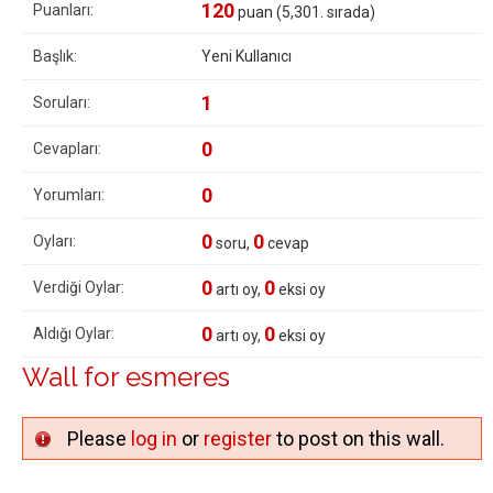
120
Puanları:
puan (
5,301
. sırada)
Başlık:
Yeni Kullanıcı
1
Soruları:
0
Cevapları:
0
Yorumları:
0
0
Oyları:
soru,
cevap
0
0
Verdiği Oylar:
artı oy,
eksi oy
0
0
Aldığı Oylar:
artı oy,
eksi oy
Wall for esmeres
Please
log in
or
register
to post on this wall.