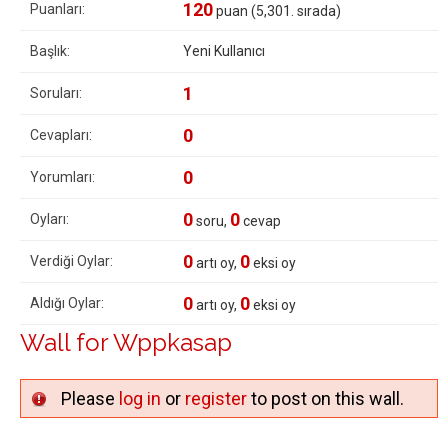
120
Puanları:
puan (
5,301
. sırada)
Başlık:
Yeni Kullanıcı
1
Soruları:
0
Cevapları:
0
Yorumları:
0
0
Oyları:
soru,
cevap
0
0
Verdiği Oylar:
artı oy,
eksi oy
0
0
Aldığı Oylar:
artı oy,
eksi oy
Wall for Wppkasap
Please
log in
or
register
to post on this wall.