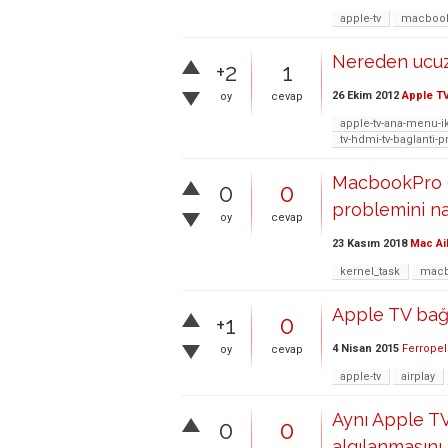
apple-tv
macbook
Nereden ucuz 
+2
1
26 Ekim 2012
Apple T
oy
cevap
apple-tv-ana-menu-i
tv-hdmi-tv-baglanti-
MacbookPro (
0
0
problemini na
oy
cevap
23 Kasım 2018
Mac Ai
kernel_task
macb
Apple TV bağl
+1
0
4 Nisan 2015
Ferropel
oy
cevap
apple-tv
airplay
Aynı Apple T
0
0
algılanmasını