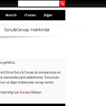
Watch
iTunes
Diğer
Soru&Cevap Hakkında
ş geldiniz,
hirli Elma Soru & Cevap ile sorularınıza en
sa zamanda yanıt alabilirsiniz. Sorunuzu
run ve diğer kullanıcılar cevap versin.
taylı bilgi için
buraya
tıklayın.