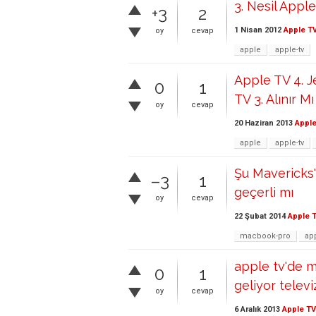
3. Nesil Apple
+3
2
1 Nisan 2012
Apple T
oy
cevap
apple
apple-tv
Apple TV 4. 
0
1
TV 3. Alınır Mı
oy
cevap
20 Haziran 2013
Apple
apple
apple-tv
Şu Mavericks'
–3
1
geçerli mı
oy
cevap
22 Şubat 2014
Apple 
macbook-pro
app
apple tv'de m
0
1
geliyor telev
oy
cevap
6 Aralık 2013
Apple TV