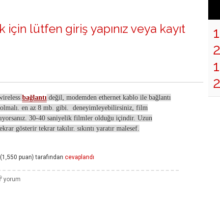
 için lütfen
giriş yapınız
veya
kayıt
1
wireless
bağlantı
değil, modemden ethernet kablo ile bağlantı
 olmalı. en az 8 mb. gibi. deneyimleyebilirsiniz, film
ıyorsanız. 30-40 saniyelik filmler olduğu içindir. Uzun
ekrar gösterir tekrar takılır. sıkıntı yaratır malesef.
(
1,550
puan)
tarafından
cevaplandı