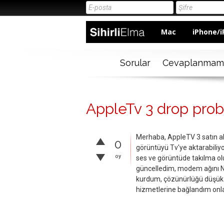
Mac
iPhone/i
Sorular
Cevaplanmam
AppleTv 3 drop probl
Merhaba, AppleTV 3 satın a
0
görüntüyü Tv'ye aktarabili
oy
ses ve görüntüde takılma olu
güncelledim, modem ağını N 
kurdum, çözünürlüğü düşük
hizmetlerine bağlandım onl