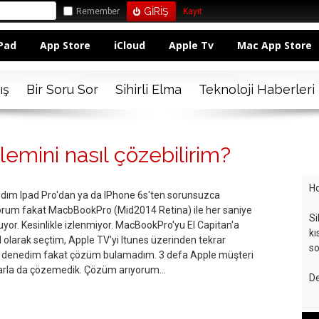
Remember
Kayıt
Pad
App Store
iCloud
Apple Tv
Mac App Store
ış
Bir Soru Sor
Sihirli Elma
Teknoloji Haberleri
emini nasıl çözebilirim?
Ho
ldım Ipad Pro'dan ya da IPhone 6s'ten sorunsuzca
yorum fakat MacbBookPro (Mid2014 Retina) ile her saniye
Si
yor. Kesinlikle izlenmiyor. MacBookPro'yu El Capitan'a
kı
olarak seçtim, Apple TV'yi Itunes üzerinden tekrar
so
 denedim fakat çözüm bulamadım. 3 defa Apple müşteri
arla da çözemedik. Çözüm arıyorum...
De