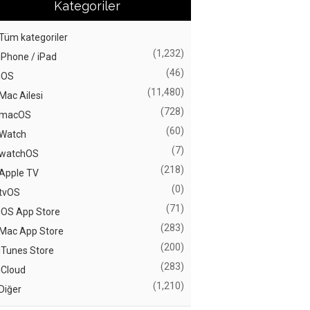
Kategoriler
Tüm kategoriler
(1,232)
iPhone / iPad
(46)
iOS
(11,480)
Mac Ailesi
(728)
macOS
(60)
Watch
(7)
watchOS
(218)
Apple TV
(0)
tvOS
(71)
iOS App Store
(283)
Mac App Store
(200)
iTunes Store
(283)
iCloud
(1,210)
Diğer