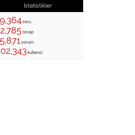
İstatistikler
19,364
soru
22,785
cevap
5,871
yorum
202,343
kullanıcı