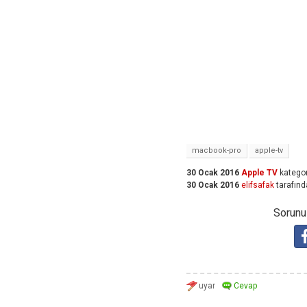
macbook-pro
apple-tv
30 Ocak 2016
Apple TV
kategor
30 Ocak 2016
elifsafak
tarafınd
Sorunuz