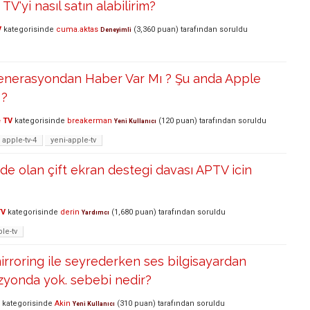
 TV'yi nasıl satın alabilirim?
V
kategorisinde
cuma.aktas
(
3,360
puan)
tarafından
soruldu
Deneyimli
Jenerasyondan Haber Var Mı ? Şu anda Apple
 ?
 TV
kategorisinde
breakerman
(
120
puan)
tarafından
soruldu
Yeni Kullanıcı
apple-tv-4
yeni-apple-tv
de olan çift ekran destegi davası APTV icin
TV
kategorisinde
derin
(
1,680
puan)
tarafından
soruldu
Yardımcı
le-tv
irroring ile seyrederken ses bilgisayardan
izyonda yok. sebebi nedir?
kategorisinde
Akin
(
310
puan)
tarafından
soruldu
Yeni Kullanıcı