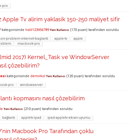
-pro
Apple Tv alirim yaklasik 150-250 maliyet sifir
V
kategorisinde
hslil123456789
(
170
puan)
tarafından
soruldu
Yeni Kullanıcı
kon-problem-internet-baglanti
apple-tv
apple
problem
macbook-pro
mid 2017) Kernel_Task ve WindowServer
sıl çözebilirim?
lesi
kategorisinde
demirkol
(
120
puan)
tarafından
soruldu
Yeni Kullanıcı
ook-pro
windowserver
antı kopmasını nasıl çözebilirim
le
(
210
puan)
tarafından
soruldu
Yeni Kullanıcı
bağlantı
appletv-ipad
ipad-appletv-ekran-uyumu
V'nin Macbook Pro Tarafından çoklu
 nasıl çözerim?