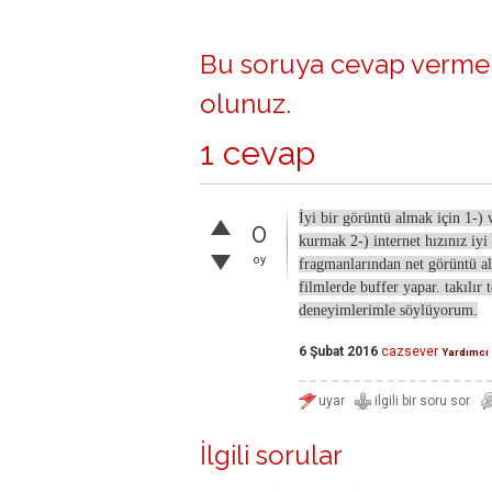
Bu soruya cevap vermek
olunuz
.
1 cevap
İyi bir görüntü almak için 1-) 
0
kurmak 2-) internet hızınız iyi
oy
fragmanlarından net görüntü al
filmlerde buffer yapar. takılır t
deneyimlerimle söylüyorum.
6 Şubat 2016
cazsever
Yardımcı
İlgili sorular