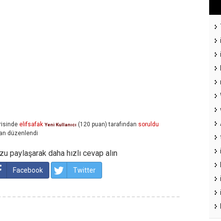
isinde
elifsafak
(
120
puan)
tarafından
soruldu
Yeni Kullanıcı
an
düzenlendi
u paylaşarak daha hızlı cevap alın
Facebook
Twitter