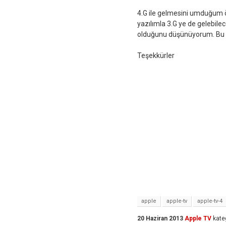
4.G ile gelmesini umduğum 
yazılımla 3.G ye de gelebilec
olduğunu düşünüyorum. Bu ko
Teşekkürler
apple
apple-tv
apple-tv-4
20 Haziran 2013
Apple TV
kate