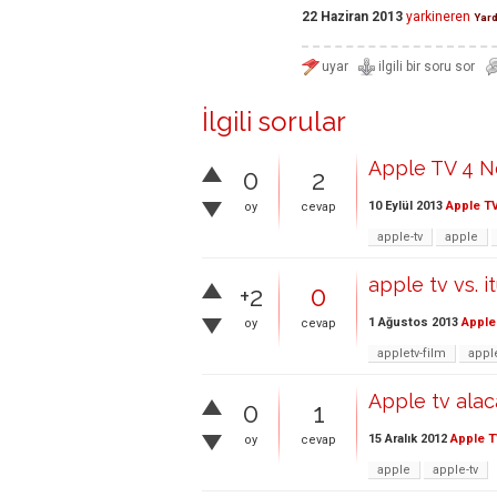
22 Haziran 2013
yarkineren
Yar
İlgili sorular
Apple TV 4 N
0
2
10 Eylül 2013
Apple T
oy
cevap
apple-tv
apple
apple tv vs. i
+2
0
1 Ağustos 2013
Apple
oy
cevap
appletv-film
appl
Apple tv alac
0
1
15 Aralık 2012
Apple T
oy
cevap
apple
apple-tv