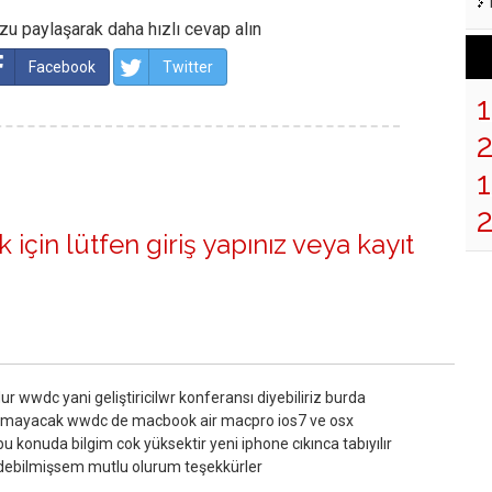
u paylaşarak daha hızlı cevap alın
Facebook
Twitter
1
 için lütfen
giriş yapınız
veya
kayıt
r wwdc yani geliştiricilwr konferansı diyebiliriz burda
ıtılmayacak wwdc de macbook air macpro ios7 ve osx
bu konuda bilgim cok yüksektir yeni iphone cıkınca tabıyılır
debilmişsem mutlu olurum teşekkürler