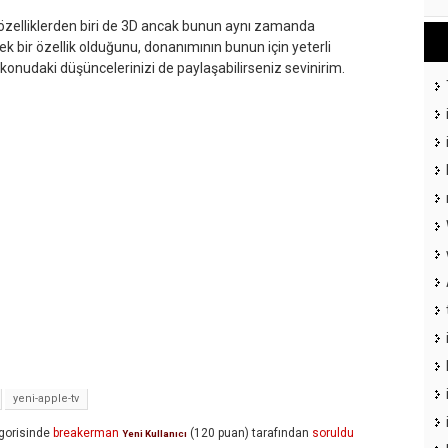
özelliklerden biri de 3D ancak bunun aynı zamanda
ek bir özellik olduğunu, donanımının bunun için yeterli
nudaki düşüncelerinizi de paylaşabilirseniz sevinirim.
yeni-apple-tv
gorisinde
breakerman
(
120
puan)
tarafından
soruldu
Yeni Kullanıcı