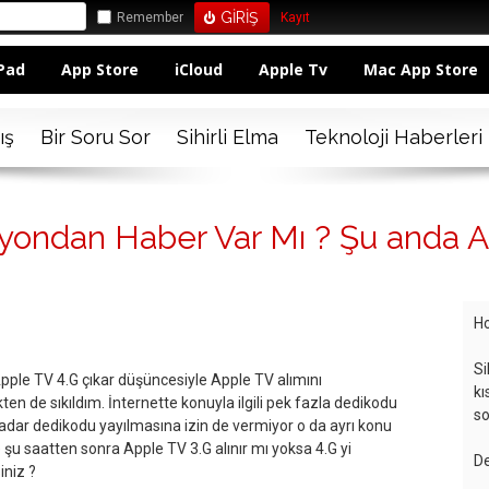
Remember
Kayıt
Pad
App Store
iCloud
Apple Tv
Mac App Store
ış
Bir Soru Sor
Sihirli Elma
Teknoloji Haberleri
yondan Haber Var Mı ? Şu anda App
Ho
Si
pple TV 4.G çıkar düşüncesiyle Apple TV alımını
kı
n de sıkıldım. İnternette konuyla ilgili pek fazla dedikodu
so
adar dedikodu yayılmasına izin de vermiyor o da ayrı konu
şu saatten sonra Apple TV 3.G alınır mı yoksa 4.G yi
De
iniz ?