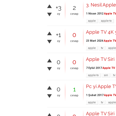
3. Nesil Apple
+3
2
1 Nisan 2012
Apple T
oy
cevap
apple
apple-tv
Apple TV 4K 
+1
0
23 Mart 2024
Apple T
oy
cevap
apple
tv
apple
Apple TV Siri
0
0
7 Eylül 2017
Apple TV
oy
cevap
apple-tv
siri
tv
Pc yi Apple T
0
1
1 Şubat 2017
Apple T
oy
cevap
apple
tv
apple
Apple TV Siri