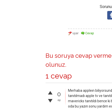
Sorunuz
Bu soruya cevap vermek
olunuz
.
1 cevap
Merhaba appleın biliyorsundu
0
tanıtılmadı apple tv ve tan
oy
mavericks tanıtıldı bence ki 
oda bu yazın sonu yardım e