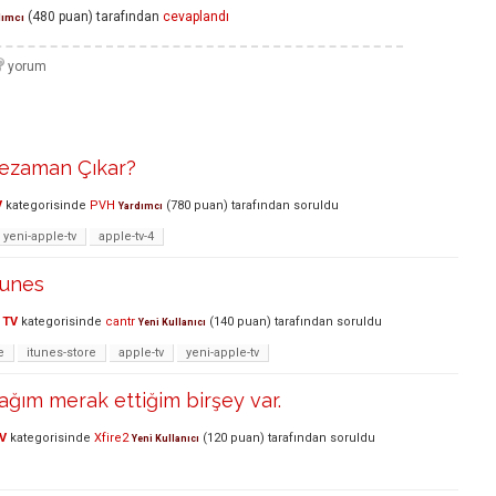
(
480
puan)
tarafından
cevaplandı
dımcı
ezaman Çıkar?
V
kategorisinde
PVH
(
780
puan)
tarafından
soruldu
Yardımcı
yeni-apple-tv
apple-tv-4
tunes
 TV
kategorisinde
cantr
(
140
puan)
tarafından
soruldu
Yeni Kullanıcı
e
itunes-store
apple-tv
yeni-apple-tv
ağım merak ettiğim birşey var.
V
kategorisinde
Xfire2
(
120
puan)
tarafından
soruldu
Yeni Kullanıcı