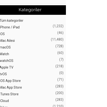
Kategoriler
Tüm kategoriler
(1,232)
iPhone / iPad
(46)
iOS
(11,480)
Mac Ailesi
(728)
macOS
(60)
Watch
(7)
watchOS
(218)
Apple TV
(0)
tvOS
(71)
iOS App Store
(283)
Mac App Store
(200)
iTunes Store
(283)
iCloud
(1,210)