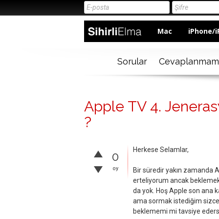
Mac
iPhone/i
Sorular
Cevaplanmam
Apple TV 4. Jeneras
?
Herkese Selamlar,
0
oy
Bir süredir yakın zamanda A
erteliyorum ancak beklemekte
da yok. Hoş Apple son ana k
ama sormak istediğim sizce 
beklememi mi tavsiye eders