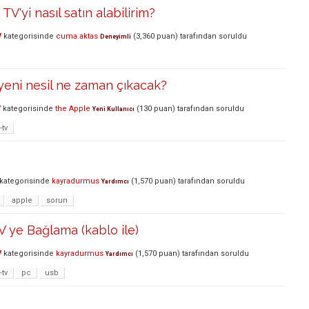
 TV'yi nasıl satın alabilirim?
V
kategorisinde
cuma.aktas
(
3,360
puan)
tarafından
soruldu
Deneyimli
yeni nesil ne zaman çıkacak?
V
kategorisinde
the Apple
(
130
puan)
tarafından
soruldu
Yeni Kullanıcı
-tv
kategorisinde
kayradurmus
(
1,570
puan)
tarafından
soruldu
Yardımcı
apple
sorun
V ye Bağlama (kablo ile)
V
kategorisinde
kayradurmus
(
1,570
puan)
tarafından
soruldu
Yardımcı
-tv
pc
usb