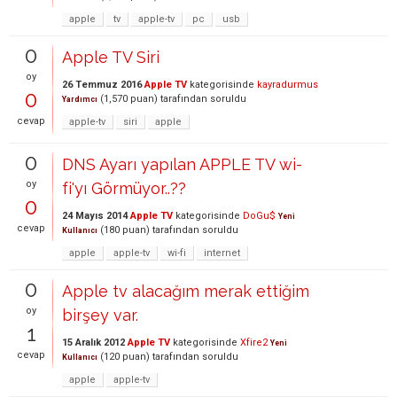
apple
tv
apple-tv
pc
usb
0
Apple TV Siri
oy
26 Temmuz 2016
Apple TV
kategorisinde
kayradurmus
0
(
1,570
puan)
tarafından
soruldu
Yardımcı
cevap
apple-tv
siri
apple
0
DNS Ayarı yapılan APPLE TV wi-
oy
fi'yı Görmüyor..??
0
24 Mayıs 2014
Apple TV
kategorisinde
DoGu$
Yeni
cevap
(
180
puan)
tarafından
soruldu
Kullanıcı
apple
apple-tv
wi-fi
internet
0
Apple tv alacağım merak ettiğim
oy
birşey var.
1
15 Aralık 2012
Apple TV
kategorisinde
Xfire2
Yeni
cevap
(
120
puan)
tarafından
soruldu
Kullanıcı
apple
apple-tv