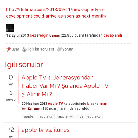
http://9to5mac.com/2013/09/11/new-apple-tv-in-
development-could-arrive-as-soon-as-next-month/
12 Eylül 2013
sezerergin
(
22,850
puan)
tarafından
cevaplandı
Uzman
İlgili sorular
0
Apple TV 4. Jenerasyondan
oy
Haber Var Mı ? Şu anda Apple TV
1
3. Alınır Mı ?
cevap
20 Haziran 2013
Apple TV
kategorisinde
breakerman
(
120
puan)
tarafından
soruldu
Yeni Kullanıcı
apple
apple-tv
apple-tv-4
yeni-apple-tv
+2
apple tv vs. itunes
oy