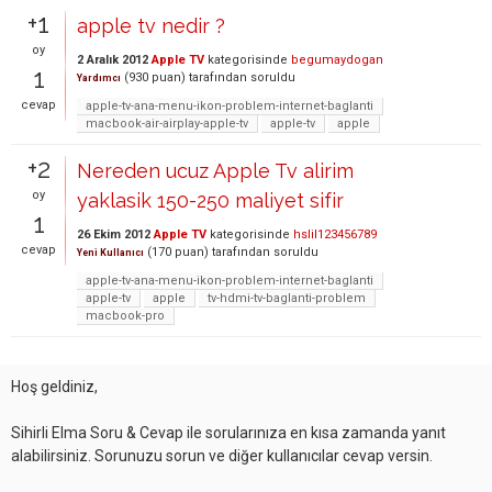
+1
apple tv nedir ?
oy
2 Aralık 2012
Apple TV
kategorisinde
begumaydogan
1
(
930
puan)
tarafından
soruldu
Yardımcı
cevap
apple-tv-ana-menu-ikon-problem-internet-baglanti
macbook-air-airplay-apple-tv
apple-tv
apple
+2
Nereden ucuz Apple Tv alirim
oy
yaklasik 150-250 maliyet sifir
1
26 Ekim 2012
Apple TV
kategorisinde
hslil123456789
cevap
(
170
puan)
tarafından
soruldu
Yeni Kullanıcı
apple-tv-ana-menu-ikon-problem-internet-baglanti
apple-tv
apple
tv-hdmi-tv-baglanti-problem
macbook-pro
Hoş geldiniz,
Sihirli Elma Soru & Cevap ile sorularınıza en kısa zamanda yanıt
alabilirsiniz. Sorunuzu sorun ve diğer kullanıcılar cevap versin.