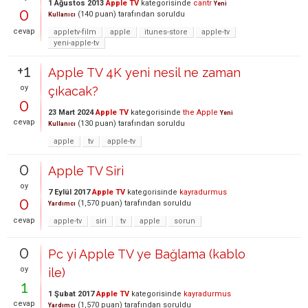
1 Ağustos 2013
Apple TV
kategorisinde
cantr
Yeni
0
(
140
puan)
tarafından
soruldu
Kullanıcı
cevap
appletv-film
apple
itunes-store
apple-tv
yeni-apple-tv
+1
Apple TV 4K yeni nesil ne zaman
oy
çıkacak?
0
23 Mart 2024
Apple TV
kategorisinde
the Apple
Yeni
cevap
(
130
puan)
tarafından
soruldu
Kullanıcı
apple
tv
apple-tv
0
Apple TV Siri
oy
7 Eylül 2017
Apple TV
kategorisinde
kayradurmus
0
(
1,570
puan)
tarafından
soruldu
Yardımcı
cevap
apple-tv
siri
tv
apple
sorun
0
Pc yi Apple TV ye Bağlama (kablo
oy
ile)
1
1 Şubat 2017
Apple TV
kategorisinde
kayradurmus
cevap
(
1,570
puan)
tarafından
soruldu
Yardımcı