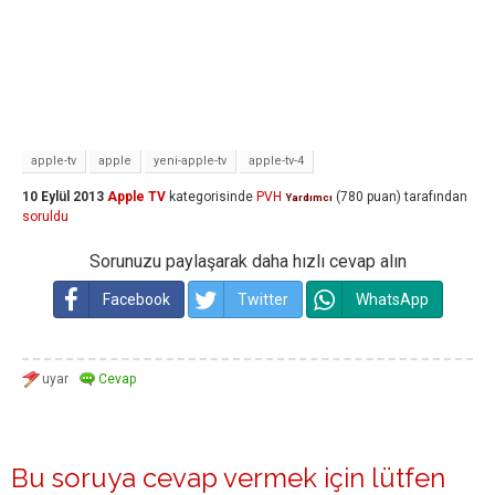
apple-tv
apple
yeni-apple-tv
apple-tv-4
10 Eylül 2013
Apple TV
kategorisinde
PVH
(
780
puan)
tarafından
Yardımcı
soruldu
Sorunuzu paylaşarak daha hızlı cevap alın
Facebook
Twitter
WhatsApp
Bu soruya cevap vermek için lütfen