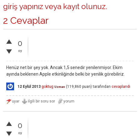
giriş yapınız
veya
kayıt olunuz
.
2 Cevaplar
0
oy
Henüz net bir şey yok. Ancak 1,5 senedir yenilenmiyor. Ekim
ayında beklenen Apple etkinliğinde belki bir yenilik görebiliriz.
12 Eylül 2013
goktug
(
119,860
puan)
tarafından
cevaplandı
Uzman
0
oy