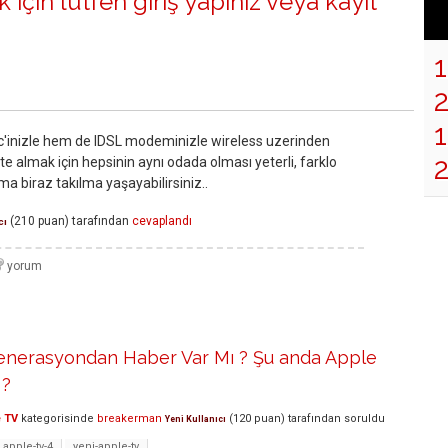
 için lütfen
giriş yapınız
veya
kayıt
1
inizle hem de IDSL modeminizle wireless uzerinden
lite almak için hepsinin aynı odada olması yeterli, farklo
ma biraz takılma yaşayabilirsiniz..
(
210
puan)
tarafından
cevaplandı
cı
Jenerasyondan Haber Var Mı ? Şu anda Apple
 ?
 TV
kategorisinde
breakerman
(
120
puan)
tarafından
soruldu
Yeni Kullanıcı
apple-tv-4
yeni-apple-tv