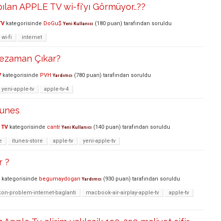
ılan APPLE TV wi-fi'yı Görmüyor..??
TV
kategorisinde
DoGu$
(
180
puan)
tarafından
soruldu
Yeni Kullanıcı
wi-fi
internet
ezaman Çıkar?
V
kategorisinde
PVH
(
780
puan)
tarafından
soruldu
Yardımcı
yeni-apple-tv
apple-tv-4
tunes
 TV
kategorisinde
cantr
(
140
puan)
tarafından
soruldu
Yeni Kullanıcı
e
itunes-store
apple-tv
yeni-apple-tv
r ?
kategorisinde
begumaydogan
(
930
puan)
tarafından
soruldu
Yardımcı
kon-problem-internet-baglanti
macbook-air-airplay-apple-tv
apple-tv