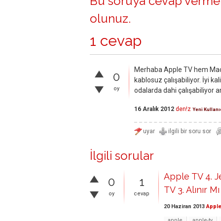
Bu soruya cevap vermek
olunuz
.
1 cevap
Merhaba Apple TV hem Mac'
0
kablosuz çalışabiliyor. İyi ka
oy
odalarda dahi çalışabiliyor a
16 Aralık 2012
den!z
Yeni Kullanı
İlgili sorular
Apple TV 4. 
0
1
TV 3. Alınır Mı
oy
cevap
20 Haziran 2013
Apple
apple
apple-tv