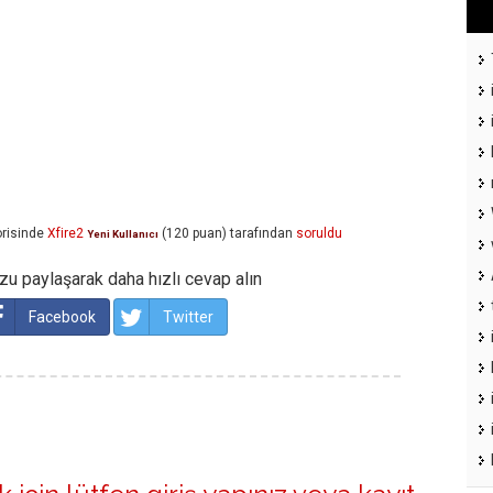
risinde
Xfire2
(
120
puan)
tarafından
soruldu
Yeni Kullanıcı
u paylaşarak daha hızlı cevap alın
Facebook
Twitter