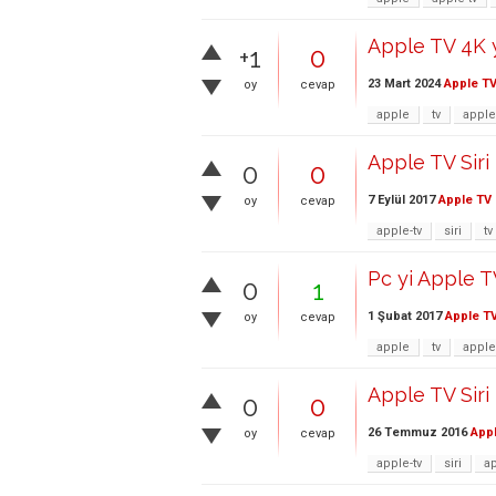
Apple TV 4K 
+1
0
23 Mart 2024
Apple T
oy
cevap
apple
tv
apple
Apple TV Siri
0
0
7 Eylül 2017
Apple TV
oy
cevap
apple-tv
siri
tv
Pc yi Apple T
0
1
1 Şubat 2017
Apple T
oy
cevap
apple
tv
apple
Apple TV Siri
0
0
26 Temmuz 2016
App
oy
cevap
apple-tv
siri
a