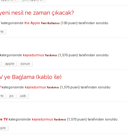
yeni nesil ne zaman çıkacak?
V
kategorisinde
the Apple
(
130
puan)
tarafından
soruldu
Yeni Kullanıcı
-tv
kategorisinde
kayradurmus
(
1,570
puan)
tarafından
soruldu
Yardımcı
apple
sorun
V ye Bağlama (kablo ile)
V
kategorisinde
kayradurmus
(
1,570
puan)
tarafından
soruldu
Yardımcı
-tv
pc
usb
le TV
kategorisinde
kayradurmus
(
1,570
puan)
tarafından
soruldu
Yardımcı
pple