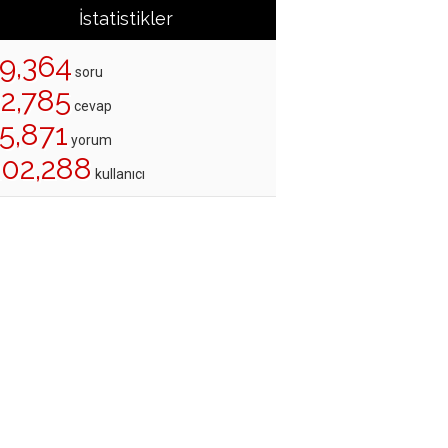
İstatistikler
19,364
soru
22,785
cevap
5,871
yorum
202,288
kullanıcı