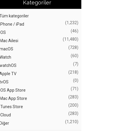
Kategoriler
Tüm kategoriler
(1,232)
iPhone / iPad
(46)
iOS
(11,480)
Mac Ailesi
(728)
macOS
(60)
Watch
(7)
watchOS
(218)
Apple TV
(0)
tvOS
(71)
iOS App Store
(283)
Mac App Store
(200)
iTunes Store
(283)
iCloud
(1,210)
Diğer