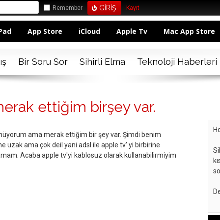
Remember
Kayıt
Pad
App Store
iCloud
Apple Tv
Mac App Store
ış
Bir Soru Sor
Sihirli Elma
Teknoloji Haberleri
rak ettiğim birşey var.
Ho
nüyorum ama merak ettiğim bir şey var. Şimdi benim
e uzak ama çok deil yani adsl ile apple tv' yi birbirine
Si
amam. Acaba apple tv'yi kablosuz olarak kullanabilirmiyim
kı
so
De