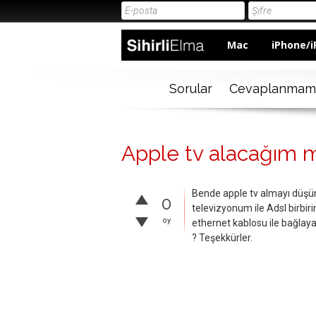
Mac
iPhone/i
Sorular
Cevaplanmam
Apple tv alacağım me
Bende apple tv almayı düşü
0
televizyonum ile Adsl birbirin
oy
ethernet kablosu ile bağlay
? Teşekkürler.