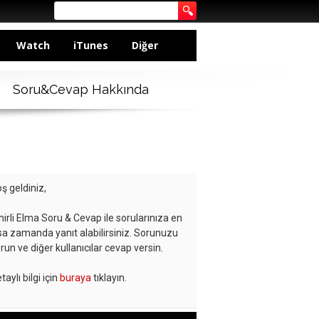
Watch
iTunes
Diğer
Soru&Cevap Hakkında
ş geldiniz,
hirli Elma Soru & Cevap ile sorularınıza en
sa zamanda yanıt alabilirsiniz. Sorunuzu
run ve diğer kullanıcılar cevap versin.
taylı bilgi için
buraya
tıklayın.