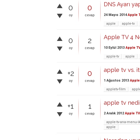
DNS Ayarı yap
0
0
24 Mayıs 2014
Apple 
oy
cevap
apple
apple-tv
Apple TV 4 N
0
2
10 Eylül 2013
Apple T
oy
cevap
apple-tv
apple
apple tv vs. i
+2
0
1 Ağustos 2013
Apple
oy
cevap
appletv-film
appl
apple tv nedi
+1
1
2 Aralık 2012
Apple TV
oy
cevap
apple-tv-ana-menu-i
apple