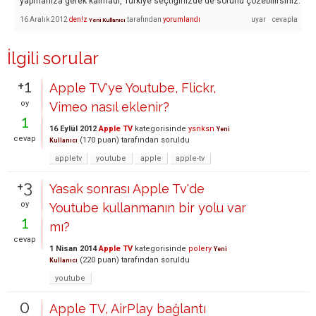
yapmanıza gerek kalmadı, Türkiye seçtiğinizde de sorunu çözebilirsiniz.
16 Aralık 2012
den!z
tarafından
yorumlandı
Yeni Kullanıcı
İlgili sorular
+1
Apple TV'ye Youtube, Flickr,
oy
Vimeo nasıl eklenir?
1
16 Eylül 2012
Apple TV
kategorisinde
ysnksn
Yeni
cevap
(
170
puan)
tarafından
soruldu
Kullanıcı
appletv
youtube
apple
apple-tv
+3
Yasak sonrası Apple Tv'de
oy
Youtube kullanmanın bir yolu var
1
mı?
cevap
1 Nisan 2014
Apple TV
kategorisinde
polery
Yeni
(
220
puan)
tarafından
soruldu
Kullanıcı
youtube
0
Apple TV, AirPlay bağlantı