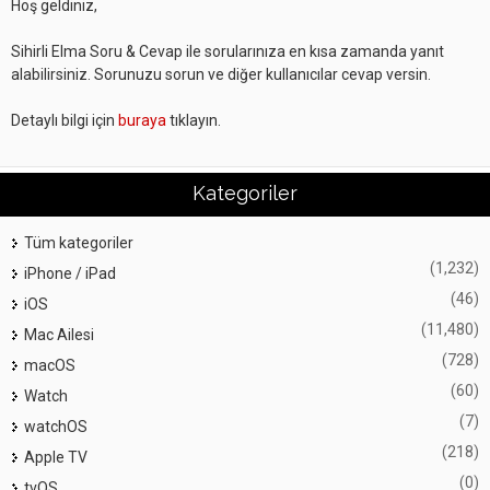
Hoş geldiniz,
Sihirli Elma Soru & Cevap ile sorularınıza en kısa zamanda yanıt
alabilirsiniz. Sorunuzu sorun ve diğer kullanıcılar cevap versin.
Detaylı bilgi için
buraya
tıklayın.
Kategoriler
Tüm kategoriler
(1,232)
iPhone / iPad
(46)
iOS
(11,480)
Mac Ailesi
(728)
macOS
(60)
Watch
(7)
watchOS
(218)
Apple TV
(0)
tvOS