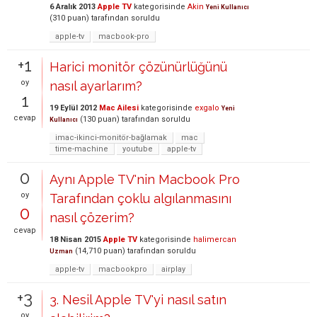
6 Aralık 2013
Apple TV
kategorisinde
Akin
Yeni Kullanıcı
(
310
puan)
tarafından
soruldu
apple-tv
macbook-pro
+1
Harici monitör çözünürlüğünü
oy
nasıl ayarlarım?
1
19 Eylül 2012
Mac Ailesi
kategorisinde
exgalo
Yeni
cevap
(
130
puan)
tarafından
soruldu
Kullanıcı
imac-ikinci-monitör-bağlamak
mac
time-machine
youtube
apple-tv
0
Aynı Apple TV'nin Macbook Pro
oy
Tarafından çoklu algılanmasını
0
nasıl çözerim?
cevap
18 Nisan 2015
Apple TV
kategorisinde
halimercan
(
14,710
puan)
tarafından
soruldu
Uzman
apple-tv
macbookpro
airplay
+3
3. Nesil Apple TV'yi nasıl satın
oy