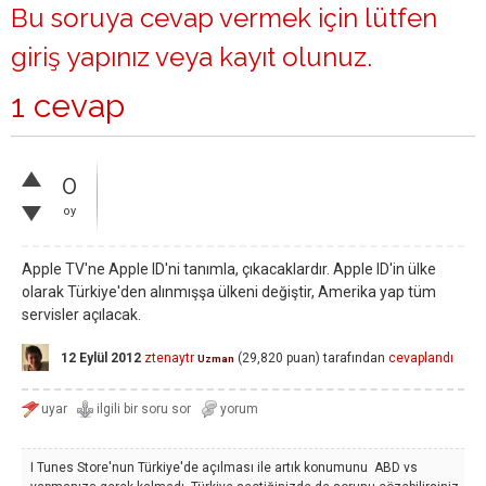
Bu soruya cevap vermek için lütfen
giriş yapınız
veya
kayıt olunuz
.
1 cevap
0
oy
Apple TV'ne Apple ID'ni tanımla, çıkacaklardır. Apple ID'in ülke
olarak Türkiye'den alınmışşa ülkeni değiştir, Amerika yap tüm
servisler açılacak.
12 Eylül 2012
ztenaytr
(
29,820
puan)
tarafından
cevaplandı
Uzman
I Tunes Store'nun Türkiye'de açılması ile artık konumunu ABD vs