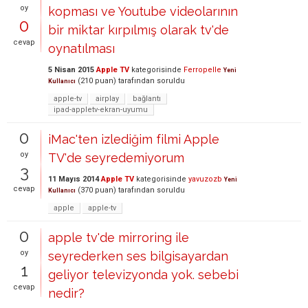
oy
kopması ve Youtube videolarının
0
bir miktar kırpılmış olarak tv'de
cevap
oynatılması
5 Nisan 2015
Apple TV
kategorisinde
Ferropelle
Yeni
(
210
puan)
tarafından
soruldu
Kullanıcı
apple-tv
airplay
bağlantı
ipad-appletv-ekran-uyumu
0
iMac'ten izlediğim filmi Apple
oy
TV'de seyredemiyorum
3
11 Mayıs 2014
Apple TV
kategorisinde
yavuzozb
Yeni
cevap
(
370
puan)
tarafından
soruldu
Kullanıcı
apple
apple-tv
0
apple tv'de mirroring ile
oy
seyrederken ses bilgisayardan
1
geliyor televizyonda yok. sebebi
cevap
nedir?