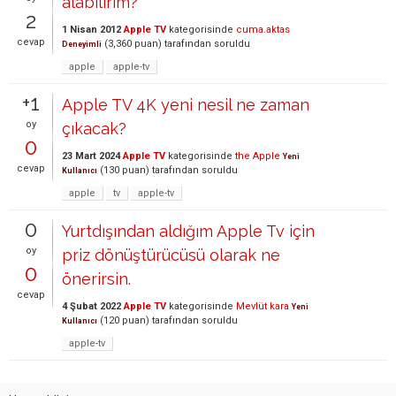
alabilirim?
2
1 Nisan 2012
Apple TV
kategorisinde
cuma.aktas
cevap
(
3,360
puan)
tarafından
soruldu
Deneyimli
apple
apple-tv
+1
Apple TV 4K yeni nesil ne zaman
oy
çıkacak?
0
23 Mart 2024
Apple TV
kategorisinde
the Apple
Yeni
cevap
(
130
puan)
tarafından
soruldu
Kullanıcı
apple
tv
apple-tv
0
Yurtdışından aldığım Apple Tv için
oy
priz dönüştürücüsü olarak ne
0
önerirsin.
cevap
4 Şubat 2022
Apple TV
kategorisinde
Mevlüt kara
Yeni
(
120
puan)
tarafından
soruldu
Kullanıcı
apple-tv