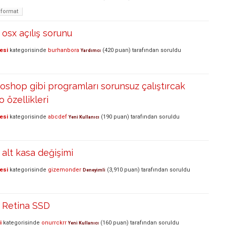
format
osx açılış sorunu
esi
kategorisinde
burhanbora
(
420
puan)
tarafından
soruldu
Yardımcı
shop gibi programları sorunsuz çalıştırcak
özellikleri
esi
kategorisinde
abcdef
(
190
puan)
tarafından
soruldu
Yeni Kullanıcı
alt kasa değişimi
esi
kategorisinde
gizemonder
(
3,910
puan)
tarafından
soruldu
Deneyimli
 Retina SSD
i
kategorisinde
onurrckrr
(
160
puan)
tarafından
soruldu
Yeni Kullanıcı