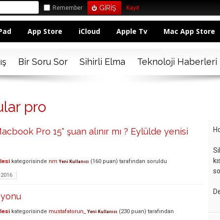
Remember
Kayıt
Pad
App Store
iCloud
Apple Tv
Mac App Store
ış
Bir Soru Sor
Sihirli Elma
Teknoloji Haberleri
lar pro
Ho
acbook Pro 15" şuan alınır mı ? Eylülde yenisi
Si
kı
lesi
kategorisinde
nrn
(
160
puan)
tarafından
soruldu
Yeni Kullanıcı
so
2016
De
syonu
lesi
kategorisinde
mustafatorun_
(
230
puan)
tarafından
Yeni Kullanıcı