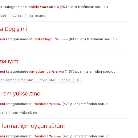
si
kategorisinde
leblebi
(
260
puan)
tarafından
soruldu
Yeni Kullanıcı
ssd
corsair
samsung
 Değişimi
esi
kategorisinde
Mustafaydogdu
(
890
puan)
tarafından
soruldu
Yardımcı
malıyım
esi
kategorisinde
kayradurmus
(
1,570
puan)
tarafından
soruldu
Yardımcı
ne-zaman-almalıyım
etkinlikler
apple

 ram yükseltme
esi
kategorisinde
burhanbora
(
420
puan)
tarafından
soruldu
Yardımcı
ram
ram-yükseltme
format için uygun sürüm
esi
kategorisinde
burhanbora
(
420
puan)
tarafından
soruldu
Yardımcı