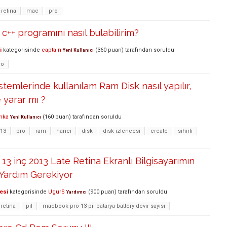
retina
mac
pro
++ programını nasıl bulabilirim?
i
kategorisinde
captain
(
360
puan)
tarafından
soruldu
Yeni Kullanıcı
ro
stemlerinde kullanılam Ram Disk nasıl yapılır,
 yarar mı ?
nka
(
160
puan)
tarafından
soruldu
Yeni Kullanıcı
-13
pro
ram
harici
disk
disk-izlencesi
create
sihirli
3 inç 2013 Late Retina Ekranlı Bilgisayarımın
 Yardım Gerekiyor
esi
kategorisinde
UgurS
(
900
puan)
tarafından
soruldu
Yardımcı
retina
pil
macbook-pro-13-pil-batarya-battery-devir-sayısı