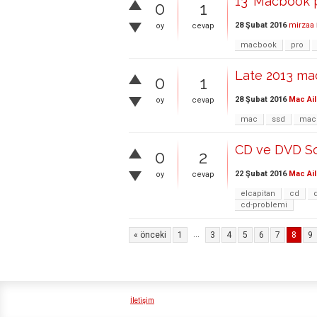
13' Macbook 
0
1
28 Şubat 2016
mirzaa
oy
cevap
macbook
pro
Late 2013 mac
0
1
28 Şubat 2016
Mac Ail
oy
cevap
mac
ssd
mac
CD ve DVD So
0
2
22 Şubat 2016
Mac Ail
oy
cevap
elcapitan
cd
cd-problemi
...
« önceki
1
3
4
5
6
7
8
9
İletişim