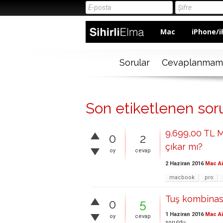
Mac
iPhone/i
Sorular
Cevaplanmam
Son etiketlenen soru
9.699,00 TL M
0
2
çıkar mı?
oy
cevap
2 Haziran 2016
Mac Ai
macbook
pro
Tuş kombina
0
5
1 Haziran 2016
Mac Ai
oy
cevap
soruldu