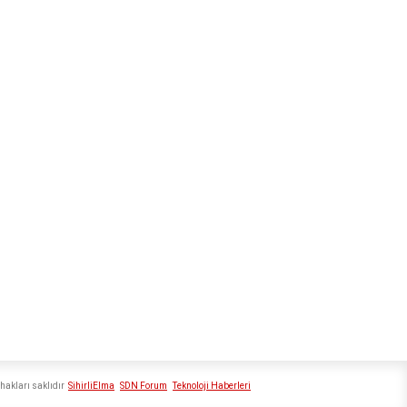
hakları saklıdır
SihirliElma
SDN Forum
Teknoloji Haberleri