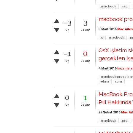
macbook
ssd
macbook pro c
–3
3
5 Mart 2016
Mac Ailes
oy
cevap
c
macbook
p
OsX işletim si
–1
0
gerçekten işe
oy
cevap
4 Mart 2016
kazamara
macbook-pro-retina
elma
soru
MacBook Pro 1
0
1
Pili Hakkında
oy
cevap
29 Şubat 2016
Mac Ail
macbook
pro