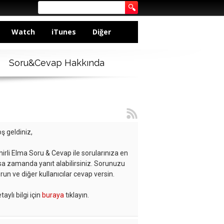
Watch
iTunes
Diğer
Soru&Cevap Hakkında
ş geldiniz,
hirli Elma Soru & Cevap ile sorularınıza en
sa zamanda yanıt alabilirsiniz. Sorunuzu
run ve diğer kullanıcılar cevap versin.
taylı bilgi için
buraya
tıklayın.