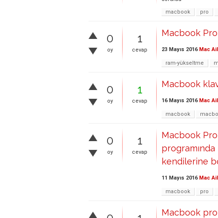
macbook
pro
Macbook Pro 
0
1
23 Mayıs 2016
Mac Ai
oy
cevap
ram-yükseltme
m
Macbook klav
0
1
16 Mayıs 2016
Mac Ai
oy
cevap
macbook
macbo
Macbook Pro 
0
1
programında t
oy
cevap
kendilerine bo
11 Mayıs 2016
Mac Ai
macbook
pro
Macbook pro 
0
1