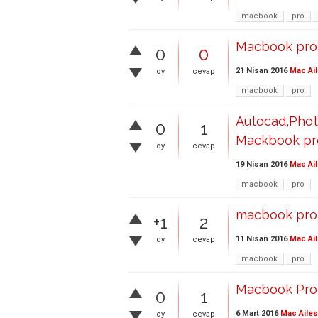
macbook
pro
Macbook pro 
0
0
21 Nisan 2016
Mac Ail
oy
cevap
macbook
pro
Autocad,Photo
0
1
Mackbook pro 
oy
cevap
19 Nisan 2016
Mac Ail
macbook
pro
macbook pro 
+1
2
11 Nisan 2016
Mac Ail
oy
cevap
macbook
pro
Macbook Pro
0
1
6 Mart 2016
Mac Ailes
oy
cevap