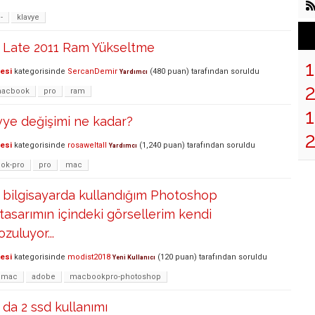
-
klavye
Late 2011 Ram Yükseltme
lesi
kategorisinde
SercanDemir
(
480
puan)
tarafından
soruldu
Yardımcı
acbook
pro
ram
1
ye değişimi ne kadar?
lesi
kategorisinde
rosaweltall
(
1,240
puan)
tarafından
soruldu
Yardımcı
ok-pro
pro
mac
bilgisayarda kullandığım Photoshop
asarımın içindeki görsellerim kendi
zuluyor...
lesi
kategorisinde
modist2018
(
120
puan)
tarafından
soruldu
Yeni Kullanıcı
mac
adobe
macbookpro-photoshop
da 2 ssd kullanımı