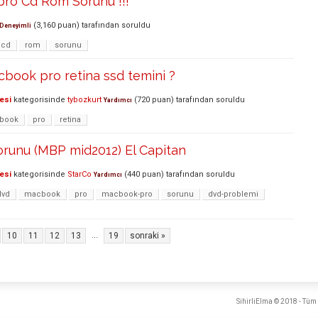
pro Cd Rom Sorunu !!!
(
3,160
puan)
tarafından
soruldu
Deneyimli
cd
rom
sorunu
book pro retina ssd temini ?
esi
kategorisinde
tybozkurt
(
720
puan)
tarafından
soruldu
Yardımcı
book
pro
retina
runu (MBP mid2012) El Capitan
esi
kategorisinde
StarCo
(
440
puan)
tarafından
soruldu
Yardımcı
dvd
macbook
pro
macbook-pro
sorunu
dvd-problemi
...
10
11
12
13
19
sonraki »
SihirliElma © 2018 - Tüm 