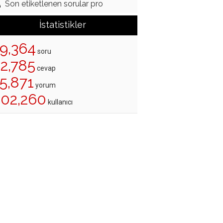
Son etiketlenen sorular pro
İstatistikler
19,364
soru
22,785
cevap
5,871
yorum
202,260
kullanıcı