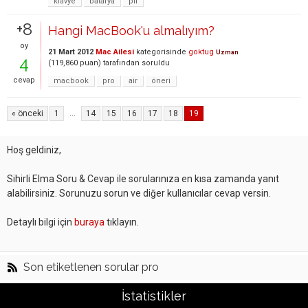
klavye
batarya
pil
+8
Hangi MacBook'u almalıyım?
oy
21 Mart 2012
Mac Ailesi
kategorisinde
goktug
Uzman
4
(
119,860
puan)
tarafından
soruldu
cevap
macbook
pro
air
öneri
...
« önceki
1
14
15
16
17
18
19
Hoş geldiniz,
Sihirli Elma Soru & Cevap ile sorularınıza en kısa zamanda yanıt
alabilirsiniz. Sorunuzu sorun ve diğer kullanıcılar cevap versin.
Detaylı bilgi için
buraya
tıklayın.
Son etiketlenen sorular pro
İstatistikler