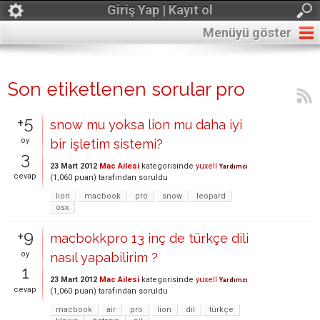
Giriş Yap | Kayıt ol
Menüyü göster
Son etiketlenen sorular pro
+5
snow mu yoksa lion mu daha iyi
oy
bir işletim sistemi?
3
23 Mart 2012
Mac Ailesi
kategorisinde
yuxell
Yardımcı
cevap
(
1,060
puan)
tarafından
soruldu
lion
macbook
pro
snow
leopard
osx
+9
macbokkpro 13 inç de türkçe dili
oy
nasıl yapabilirim ?
1
23 Mart 2012
Mac Ailesi
kategorisinde
yuxell
Yardımcı
cevap
(
1,060
puan)
tarafından
soruldu
macbook
air
pro
lion
dil
türkçe