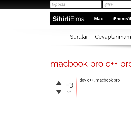
Mac
iPhone/i
Sorular
Cevaplanmam
macbook pro c++ prog
dev c++, macbook pro
–3
oy