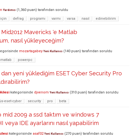
an
(
1,360
puan)
tarafından
soruldu
Yardımcı
için
defrag
programı
varmı
varsa
nasıl
edinebilirim
Mid2012 Mavericks 'e Matlab
um, nasıl yükleyeceğim?
egorisinde
mozartagabey
(
140
puan)
tarafından
soruldu
Yeni Kullanıcı
matlab
powerpc
dan yeni yüklediğim ESET Cyber Security Pro
dırabilirim?
Ailesi
kategorisinde
djvenom
(
310
puan)
tarafından
soruldu
Yeni Kullanıcı
rüs-eset-cyber
security
pro
beta
 mid 2009 a ssd taktım ve windows 7
I veya IDE ayarlarını nasıl yapabilirim
ilesi
kategorisinde
asaf02
(
270
puan)
tarafından
soruldu
Yeni Kullanıcı