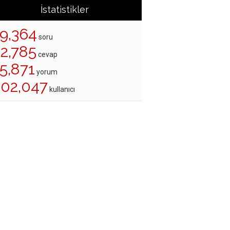
İstatistikler
19,364
soru
22,785
cevap
5,871
yorum
202,047
kullanıcı