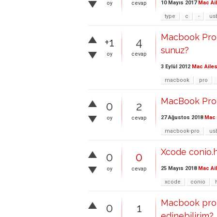
10 Mayıs 2017
Mac Ai
oy
cevap
type
c
-
us
Macbook Pro L
+1
4
sunuz?
oy
cevap
3 Eylül 2012
Mac Ailes
macbook
pro
MacBook Pro 
0
2
27 Ağustos 2018
Mac 
oy
cevap
macbook-pro
us
Xcode conio.h
0
0
25 Mayıs 2018
Mac Ai
oy
cevap
xcode
conio
Macbook pro i
0
1
edinebilirim?