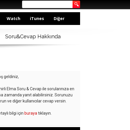
Watch
iTunes
Diğer
Soru&Cevap Hakkında
ş geldiniz,
hirli Elma Soru & Cevap ile sorularınıza en
sa zamanda yanıt alabilirsiniz. Sorunuzu
run ve diğer kullanıcılar cevap versin.
taylı bilgi için
buraya
tıklayın.