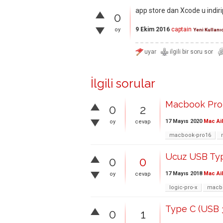
app store dan Xcode u indirip
0
9 Ekim 2016
captain
oy
Yeni Kullanı
İlgili sorular
Macbook Pro 
0
2
17 Mayıs 2020
Mac Ai
oy
cevap
macbook-pro16
Ucuz USB Typ
0
0
17 Mayıs 2018
Mac Ai
oy
cevap
logic-pro-x
macb
Type C (USB 3
0
1