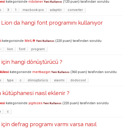
lesi
kategorisinde
rrdolaner
(
120
puan)
tarafından
soruldu
Yeni Kullanıcı
b
3
1
macbook-pro
adaptör
converter
ion da hangi font programını kullanıyor
i
kategorisinde
MelL®
(
220
puan)
tarafından
soruldu
Yeni Kullanıcı
-
lion
font
program
için hangi dönüştürücü ?
Ailesi
kategorisinde
mertbazgin
(
360
puan)
tarafından
soruldu
Yeni Kullanıcı
b
type
c
dönüştürücü
xiaomi
dodocool
 kütüphanesi naısl eklenir ?
lesi
kategorisinde
yigitozes
(
220
puan)
tarafından
soruldu
Yeni Kullanıcı
h
c
çin defrag programı varmı varsa nasıl