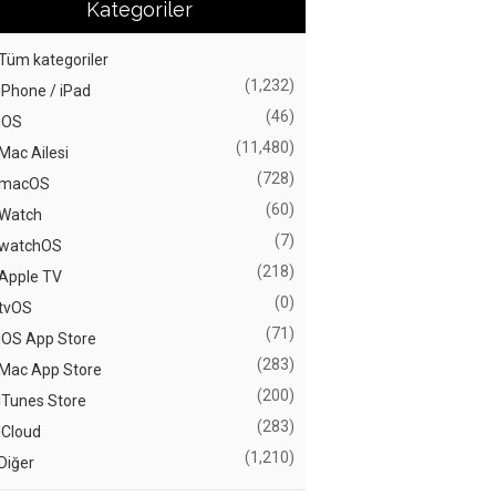
Kategoriler
Tüm kategoriler
(1,232)
iPhone / iPad
(46)
iOS
(11,480)
Mac Ailesi
(728)
macOS
(60)
Watch
(7)
watchOS
(218)
Apple TV
(0)
tvOS
(71)
iOS App Store
(283)
Mac App Store
(200)
iTunes Store
(283)
iCloud
(1,210)
Diğer