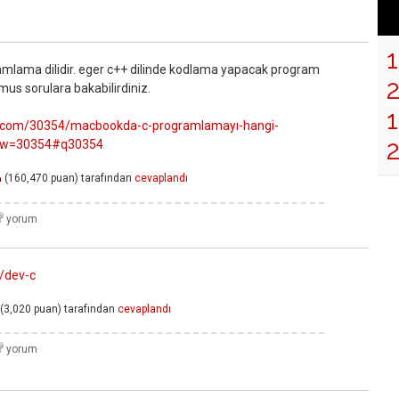
amlama dilidir. eger c++ dilinde kodlama yapacak program
us sorulara bakabilirdiniz.
1
lma.com/30354/macbookda-c-programlamayı-hangi-
how=30354#q30354
(
160,470
puan)
tarafından
cevaplandı
n
/dev-c
(
3,020
puan)
tarafından
cevaplandı