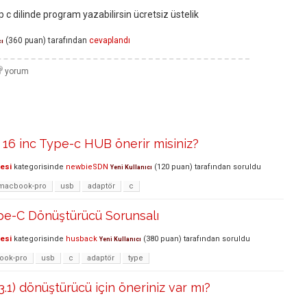
 c dilinde program yazabilirsin ücretsiz üstelik
(
360
puan)
tarafından
cevaplandı
cı
16 inc Type-c HUB önerir misiniz?
lesi
kategorisinde
newbieSDN
(
120
puan)
tarafından
soruldu
Yeni Kullanıcı
macbook-pro
usb
adaptör
c
e-C Dönüştürücü Sorunsalı
lesi
kategorisinde
husback
(
380
puan)
tarafından
soruldu
Yeni Kullanıcı
ook-pro
usb
c
adaptör
type
.1) dönüştürücü için öneriniz var mı?