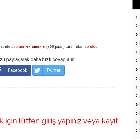
isinde
captain
(
360
puan)
tarafından
soruldu
Yeni Kullanıcı
u paylaşarak daha hızlı cevap alın
Facebook
Twitter
 için lütfen
giriş yapınız
veya
kayıt