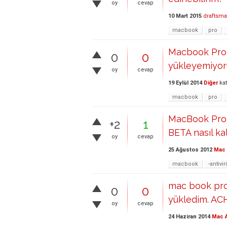
oy
cevap
10 Mart 2015
draftsm
macbook
pro
Macbook Pro 
0
0
yükleyemiyor
oy
cevap
19 Eylül 2014
Diğer
kat
macbook
pro
MacBook Pro 
+2
1
BETA nasıl kal
oy
cevap
25 Ağustos 2012
Mac 
macbook
-antivi
mac book pro
0
0
yükledim. ACH
oy
cevap
24 Haziran 2014
Mac A