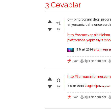
3 Cevaplar
c++ bir program degil progr
+1
ariyorsaniz daha once sorulm
oy
http://sorucevap.sihirlie
platformda-yapmalıyız?s
5 Mart 2016
erkam
Uzma
http://formac.informer.com
0
6 Mart 2016
7urgutalp
oy
Deneyimli