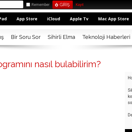
Remember
Kayıt
Pad
App Store
iCloud
Apple Tv
Mac App Store
ış
Bir Soru Sor
Sihirli Elma
Teknoloji Haberleri
ramını nasıl bulabilirim?
Ho
Si
kı
so
De