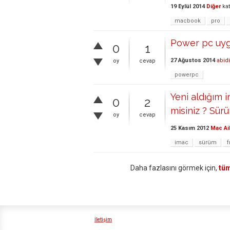
19 Eylül 2014
Diğer
kat
macbook
pro
Power pc uyg
0
1
27 Ağustos 2014
abid
oy
cevap
powerpc
Yeni aldığım
0
2
misiniz ? Sürü
oy
cevap
25 Kasım 2012
Mac Ai
imac
sürüm
Daha fazlasını görmek için,
tüm
İletişim