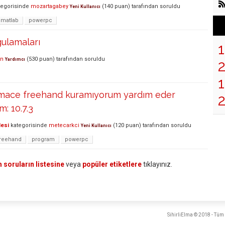
egorisinde
mozartagabey
(
140
puan)
tarafından
soruldu
Yeni Kullanıcı
matlab
powerpc
ulamaları
in
(
530
puan)
tarafından
soruldu
Yardımcı
1
 imace freehand kuramıyorum yardım eder
m: 10.7.3
lesi
kategorisinde
metecarkci
(
120
puan)
tarafından
soruldu
Yeni Kullanıcı
freehand
program
powerpc
 soruların listesine
veya
popüler etiketlere
tıklayınız.
SihirliElma © 2018 - Tüm 