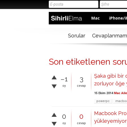
Mac
iPhone/i
Sorular
Cevaplanmam
Son etiketlenen sor
Şaka gibi bir
–1
3
zorluyor öğe 
oy
cevap
15 Ekim 2014
Mac Aile
powerpc
macboo
Macbook Pro 
0
0
yükleyemiyor
oy
cevap