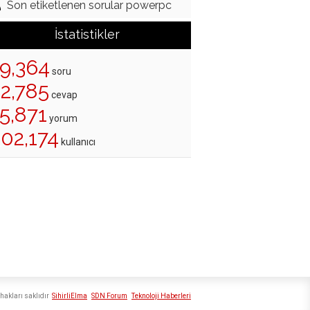
Son etiketlenen sorular powerpc
İstatistikler
19,364
soru
22,785
cevap
5,871
yorum
202,174
kullanıcı
hakları saklıdır
SihirliElma
SDN Forum
Teknoloji Haberleri