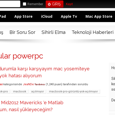
Remember
Kayıt
Pad
App Store
iCloud
Apple Tv
Mac App Store
ış
Bir Soru Sor
Sihirli Elma
Teknoloji Haberleri
ular powerpc
Ho
 durumla karşı karşıyayım mac yosemiteye
yok hatası alıyorum
Si
kı
si
kategorisinde
JeaNDe
(
1,240
puan)
tarafından
soruldu
Yardımcı
so
k-pro
macbook
açılmıyor
macbook-pro-görüntü-yok-açılmıyor
De
Mid2012 Mavericks 'e Matlab
um, nasıl yükleyeceğim?