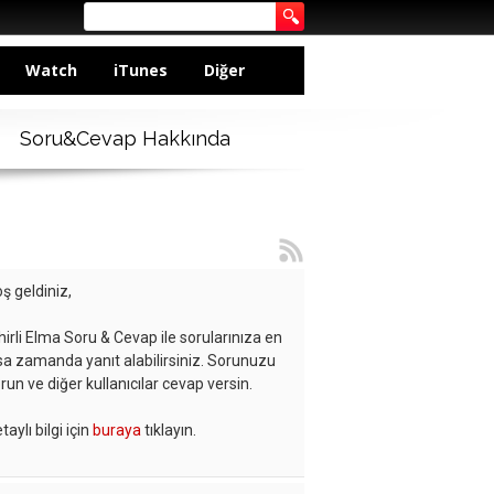
Watch
iTunes
Diğer
Soru&Cevap Hakkında
ş geldiniz,
hirli Elma Soru & Cevap ile sorularınıza en
sa zamanda yanıt alabilirsiniz. Sorunuzu
run ve diğer kullanıcılar cevap versin.
taylı bilgi için
buraya
tıklayın.